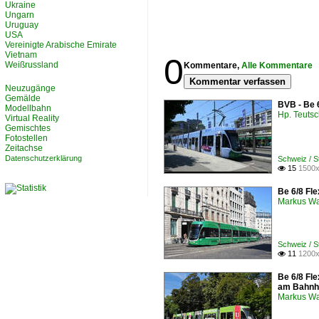
Ukraine
Ungarn
Uruguay
USA
Vereinigte Arabische Emirate
Vietnam
0
Weißrussland
Kommentare,
Alle Kommentare
Kommentar verfassen
Neuzugänge
Gemälde
BVB - Be 
Modellbahn
Hp. Teuts
Virtual Reality
Gemischtes
Fotostellen
Zeitachse
Datenschutzerklärung
Schweiz / 
15
1500x

Be 6/8 Fle
Markus W
Schweiz / 
11
1200x

Be 6/8 Fle
am Bahnh
Markus W