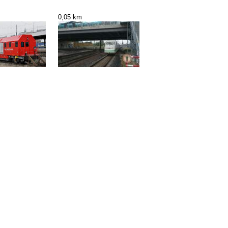
m
0,05 km