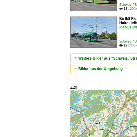
Schweiz / 
13
1200x

Be 6/8 Fl
Haltestel
Markus W
Schweiz / 
12
1200x

Weitere Bilder aus "Schweiz / S
Bilder aus der Umgebung
Z20