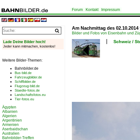
Forum
Kontakt
Impressum
Am Nachmittag des 02.10.2014 
Bilder und Fotos von Eisenbahn und Z
Schweiz / S
Lade Deine Bilder hoch!
Jeder kann mitmachen, kostenlos!
Weitere Bilder-Themen:
Bahnbilder.de
Bus-bild.de
Fahrzeugbilder.de
Schiffbilder.de
Flugzeug-bild.de
Staedte-fotos.de
Landschaftsfotos.eu
Tier-fotos.eu
Ägypten
Albanien
Algerien
Argentinien
Armenien
Aserbaidschan
Australien
Bahnbilder-Treffen