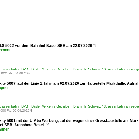
6/8 5022 vor dem Bahnhof Basel SBB am 22.07.2026

chmann
Strassenbahn / BVB Basler Verkehrs-Betriebe 'Drämmli'
,
Schweiz / Strassenbahnfahrzeuge /
1021 Px, 04.08.2026
xity 5007, auf der Linie 1, fährt am 02.07.2026 zur Haltestelle Markthalle. Aufn
agner
Strassenbahn / BVB Basler Verkehrs-Betriebe 'Drämmli'
,
Schweiz / Strassenbahnfahrzeuge /
800 Px, 03.08.2026

xity 5001 mit der U-Abo Werbung, auf der wegen einer Grossbaustelle am Marktp
of SBB. Aufnahme Basel.

agner