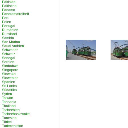
Pakistan
Palästina
Panama
Panoramafreiheit
Peru
Polen
Portugal
Rumänien
Russland
Sambia
San Marino
Saudi Arabien
Schweden
Schweiz
Senegal
Serbien
Simbabwe
Singapore
Slowakei
Slowenien
Spanien
Sri Lanka
Südafrika
Syrien
Taiwan
Tansania
Thailand
Tschechien
Tschechoslowakei
Tunesien
Türkei
Turkmenistan