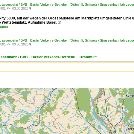
Strassenbahn / BVB Basler Verkehrs-Betriebe 'Drämmli'
,
Schweiz / Strassenbahnfahrzeuge /
801 Px, 03.08.2026

exity 5030, auf der wegen der Grossbaustelle am Marktplatz umgeleiteten Linie
le Wettsteinplatz. Aufnahme Basel.

agner
Strassenbahn / BVB Basler Verkehrs-Betriebe 'Drämmli'
,
Schweiz / Strassenbahnfahrzeuge /
801 Px, 03.08.2026

trassenbahn / BVB Basler Verkehrs-Betriebe 'Drämmli'"