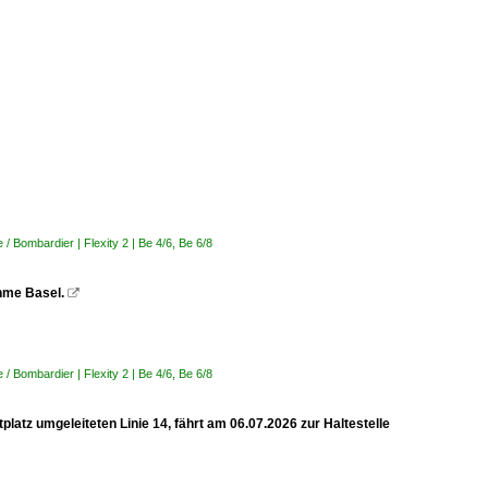
 Bombardier | Flexity 2 | Be 4/6, Be 6/8
ahme Basel.

 Bombardier | Flexity 2 | Be 4/6, Be 6/8
latz umgeleiteten Linie 14, fährt am 06.07.2026 zur Haltestelle