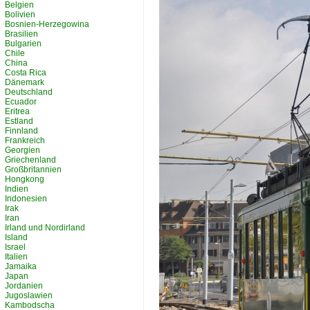
Belgien
Bolivien
Bosnien-Herzegowina
Brasilien
Bulgarien
Chile
China
Costa Rica
Dänemark
Deutschland
Ecuador
Eritrea
Estland
Finnland
Frankreich
Georgien
Griechenland
Großbritannien
Hongkong
Indien
Indonesien
Irak
Iran
Irland und Nordirland
Island
Israel
Italien
Jamaika
Japan
Jordanien
Jugoslawien
Kambodscha