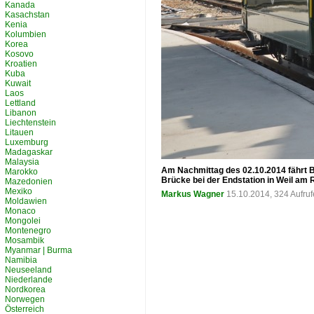
Kanada
Kasachstan
Kenia
Kolumbien
Korea
Kosovo
Kroatien
Kuba
Kuwait
Laos
Lettland
Libanon
Liechtenstein
Litauen
Luxemburg
Madagaskar
Malaysia
Am Nachmittag des 02.10.2014 fährt Be
Marokko
Brücke bei der Endstation in Weil am 
Mazedonien
Mexiko
Markus Wagner
15.10.2014, 324 Aufru
Moldawien
Monaco
Mongolei
Montenegro
Mosambik
Myanmar | Burma
Namibia
Neuseeland
Niederlande
Nordkorea
Norwegen
Österreich