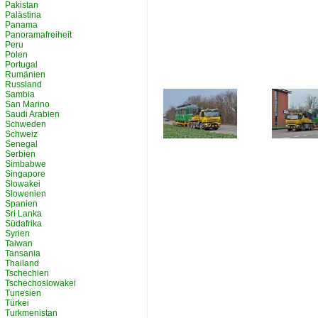
Pakistan
Palästina
Panama
Panoramafreiheit
Peru
Polen
Portugal
Rumänien
Russland
Sambia
San Marino
Saudi Arabien
Schweden
Schweiz
Senegal
Serbien
Simbabwe
Singapore
Slowakei
Slowenien
Spanien
Sri Lanka
Südafrika
Syrien
Taiwan
Tansania
Thailand
Tschechien
Tschechoslowakei
Tunesien
Türkei
Turkmenistan