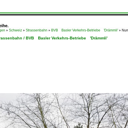
eihe.
ügen
»
Schweiz
»
Strassenbahn
»
BVB Basler Verkehrs-Betriebe 'Drämmli'
»
Nun
trassenbahn / BVB Basler Verkehrs-Betriebe 'Drämmli'