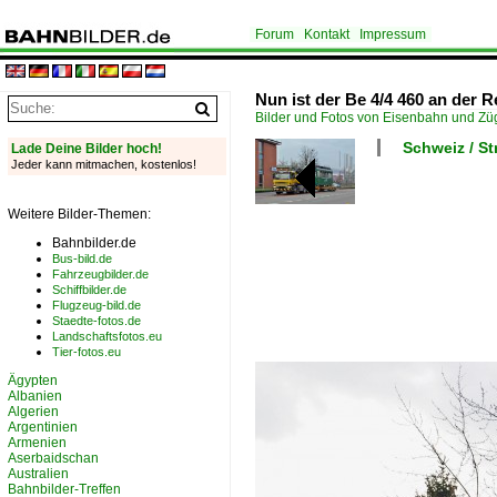
Forum
Kontakt
Impressum
Nun ist der Be 4/4 460 an der R
Bilder und Fotos von Eisenbahn und Z
Schweiz / S
Lade Deine Bilder hoch!
Jeder kann mitmachen, kostenlos!
Weitere Bilder-Themen:
Bahnbilder.de
Bus-bild.de
Fahrzeugbilder.de
Schiffbilder.de
Flugzeug-bild.de
Staedte-fotos.de
Landschaftsfotos.eu
Tier-fotos.eu
Ägypten
Albanien
Algerien
Argentinien
Armenien
Aserbaidschan
Australien
Bahnbilder-Treffen