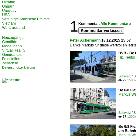
Ukraine
Ungarn
Uruguay
USA
Vereinigte Arabische Emirate
1
Vietnam
Kommentar,
Alle Kommentare
Weißrussland
Kommentar verfassen
Neuzugänge
Peter Ackermann
18.12.2015 15:57
Gemälde
Danke Markus für diese wertvollen let
Modellbahn
Virtual Reality
BVB - Be 
Gemischtes
Hp. Teuts
Fotostellen
Zeitachse
Datenschutzerklärung
Schweiz / 
22
1500x

Be 6/8 Fle
Markus W
Schweiz / 
17
1200x

Be 6/8 Fle
am Bahnh
Markus W