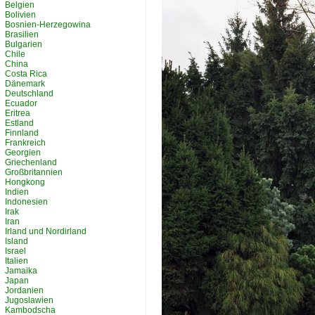
Belgien
Bolivien
Bosnien-Herzegowina
Brasilien
Bulgarien
Chile
China
Costa Rica
Dänemark
Deutschland
Ecuador
Eritrea
Estland
Finnland
Frankreich
Georgien
Griechenland
Großbritannien
Hongkong
Indien
Indonesien
Irak
Iran
Irland und Nordirland
Island
Israel
Italien
Jamaika
Japan
Jordanien
Jugoslawien
Kambodscha