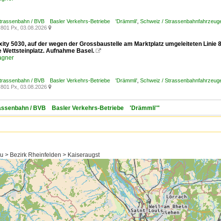
Strassenbahn / BVB Basler Verkehrs-Betriebe 'Drämmli'
,
Schweiz / Strassenbahnfahrzeuge /
801 Px, 03.08.2026

exity 5030, auf der wegen der Grossbaustelle am Marktplatz umgeleiteten Linie
le Wettsteinplatz. Aufnahme Basel.

agner
Strassenbahn / BVB Basler Verkehrs-Betriebe 'Drämmli'
,
Schweiz / Strassenbahnfahrzeuge /
801 Px, 03.08.2026

trassenbahn / BVB Basler Verkehrs-Betriebe 'Drämmli'"
u > Bezirk Rheinfelden > Kaiseraugst