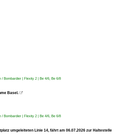
 Bombardier | Flexity 2 | Be 4/6, Be 6/8
ahme Basel.

 Bombardier | Flexity 2 | Be 4/6, Be 6/8
latz umgeleiteten Linie 14, fährt am 06.07.2026 zur Haltestelle