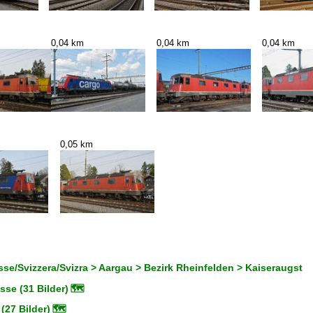
0,04 km
0,04 km
0,04 km
0,05 km
se/Svizzera/Svizra > Aargau > Bezirk Rheinfelden > Kaiseraugst
se (31 Bilder)
🗺
(27 Bilder)
🗺