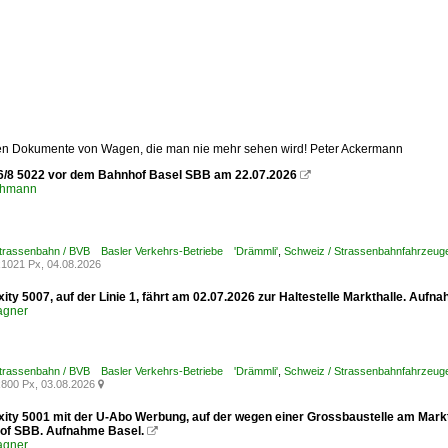
zten Dokumente von Wagen, die man nie mehr sehen wird! Peter Ackermann
6/8 5022 vor dem Bahnhof Basel SBB am 22.07.2026

chmann
Strassenbahn / BVB Basler Verkehrs-Betriebe 'Drämmli'
,
Schweiz / Strassenbahnfahrzeuge /
1021 Px, 04.08.2026
xity 5007, auf der Linie 1, fährt am 02.07.2026 zur Haltestelle Markthalle. Aufn
agner
Strassenbahn / BVB Basler Verkehrs-Betriebe 'Drämmli'
,
Schweiz / Strassenbahnfahrzeuge /
800 Px, 03.08.2026

xity 5001 mit der U-Abo Werbung, auf der wegen einer Grossbaustelle am Marktp
of SBB. Aufnahme Basel.

agner