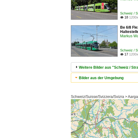
Schweiz / 
18
1200x

Be 6/8 Fl
Haltestel
Markus W
Schweiz / 
17
1200x

Weitere Bilder aus "Schweiz / S
Bilder aus der Umgebung
Schweiz/Suisse/Svizzera/Svizra > Aarga