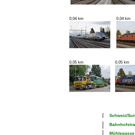
0,04 km
0,04 km
0,05 km
0,05 km
Schweiz/Suis
Bahnhofstras
Mühlegasse 