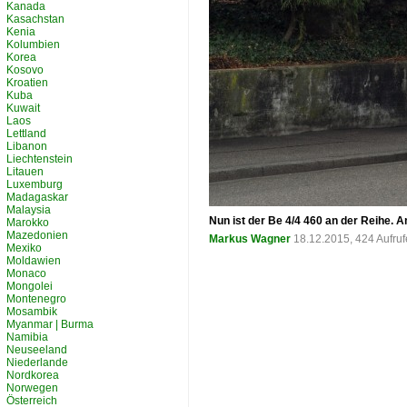
Kanada
Kasachstan
Kenia
Kolumbien
Korea
Kosovo
Kroatien
Kuba
Kuwait
Laos
Lettland
Libanon
Liechtenstein
Litauen
Luxemburg
Madagaskar
Malaysia
Nun ist der Be 4/4 460 an der Reihe. A
Marokko
Mazedonien
Markus Wagner
18.12.2015, 424 Aufru
Mexiko
Moldawien
Monaco
Mongolei
Montenegro
Mosambik
Myanmar | Burma
Namibia
Neuseeland
Niederlande
Nordkorea
Norwegen
Österreich