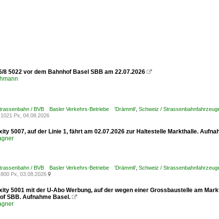
6/8 5022 vor dem Bahnhof Basel SBB am 22.07.2026

chmann
Strassenbahn / BVB Basler Verkehrs-Betriebe 'Drämmli'
,
Schweiz / Strassenbahnfahrzeuge /
1021 Px, 04.08.2026
xity 5007, auf der Linie 1, fährt am 02.07.2026 zur Haltestelle Markthalle. Aufn
agner
Strassenbahn / BVB Basler Verkehrs-Betriebe 'Drämmli'
,
Schweiz / Strassenbahnfahrzeuge /
800 Px, 03.08.2026

xity 5001 mit der U-Abo Werbung, auf der wegen einer Grossbaustelle am Marktp
of SBB. Aufnahme Basel.

agner