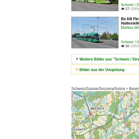
Schweiz / 
17
1200x

Be 6/8 Fl
Haltestel
Markus W
Schweiz / 
16
1200x

Weitere Bilder aus "Schweiz / S
Bilder aus der Umgebung
Schweiz/Suisse/Svizzera/Svizra > Basel-