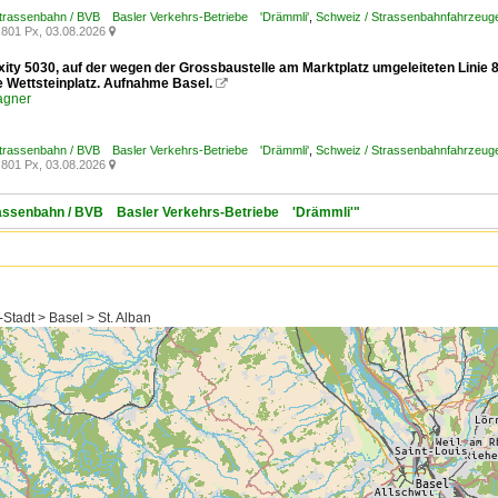
Strassenbahn / BVB Basler Verkehrs-Betriebe 'Drämmli'
,
Schweiz / Strassenbahnfahrzeuge /
801 Px, 03.08.2026

exity 5030, auf der wegen der Grossbaustelle am Marktplatz umgeleiteten Linie
le Wettsteinplatz. Aufnahme Basel.

agner
Strassenbahn / BVB Basler Verkehrs-Betriebe 'Drämmli'
,
Schweiz / Strassenbahnfahrzeuge /
801 Px, 03.08.2026

trassenbahn / BVB Basler Verkehrs-Betriebe 'Drämmli'"
Stadt > Basel > St. Alban