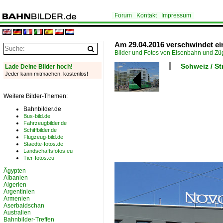
Forum
Kontakt
Impressum
Am 29.04.2016 verschwindet ei
Bilder und Fotos von Eisenbahn und Z
Schweiz / S
Lade Deine Bilder hoch!
Jeder kann mitmachen, kostenlos!
Weitere Bilder-Themen:
Bahnbilder.de
Bus-bild.de
Fahrzeugbilder.de
Schiffbilder.de
Flugzeug-bild.de
Staedte-fotos.de
Landschaftsfotos.eu
Tier-fotos.eu
Ägypten
Albanien
Algerien
Argentinien
Armenien
Aserbaidschan
Australien
Bahnbilder-Treffen