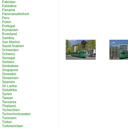
Pakistan
Palästina
Panama
Panoramafreiheit
Peru
Polen
Portugal
Rumänien
Russland
Sambia
San Marino
Saudi Arabien
Schweden
Schweiz
Senegal
Serbien
Simbabwe
Singapore
Slowakei
Slowenien
Spanien
Sri Lanka
Südafrika
Syrien
Taiwan
Tansania
Thailand
Tschechien
Tschechoslowakei
Tunesien
Türkei
Turkmenistan