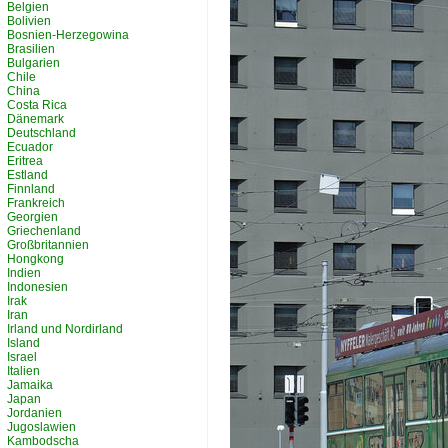
Belgien
Bolivien
Bosnien-Herzegowina
Brasilien
Bulgarien
Chile
China
Costa Rica
Dänemark
Deutschland
Ecuador
Eritrea
Estland
Finnland
Frankreich
Georgien
Griechenland
Großbritannien
Hongkong
Indien
Indonesien
Irak
Iran
Irland und Nordirland
Island
Israel
Italien
Jamaika
Japan
Jordanien
Jugoslawien
Kambodscha