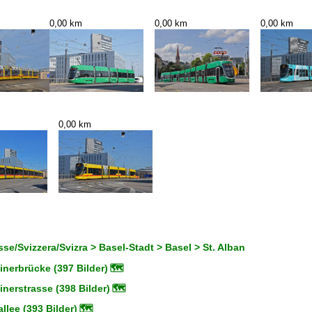
0,00 km
0,00 km
0,00 km
0,00 km
se/Svizzera/Svizra > Basel-Stadt > Basel > St. Alban
nerbrücke (397 Bilder)
🗺
nerstrasse (398 Bilder)
🗺
llee (393 Bilder)
🗺