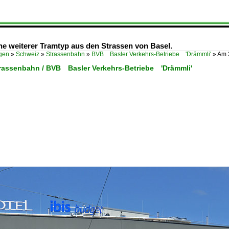
ne weiterer Tramtyp aus den Strassen von Basel.
ügen
»
Schweiz
»
Strassenbahn
»
BVB Basler Verkehrs-Betriebe 'Drämmli'
»
Am 
trassenbahn / BVB Basler Verkehrs-Betriebe 'Drämmli'