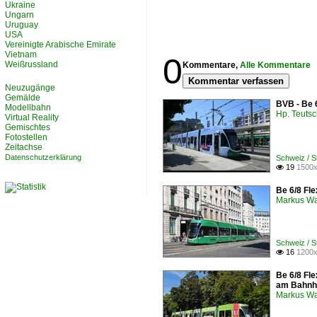
Ukraine
Ungarn
Uruguay
USA
Vereinigte Arabische Emirate
Vietnam
0
Weißrussland
Kommentare,
Alle Kommentare
Kommentar verfassen
Neuzugänge
Gemälde
BVB - Be 
Modellbahn
Hp. Teuts
Virtual Reality
Gemischtes
Fotostellen
Zeitachse
Datenschutzerklärung
Schweiz / 
19
1500x

Be 6/8 Fle
Markus W
Schweiz / 
16
1200x

Be 6/8 Fle
am Bahnh
Markus W