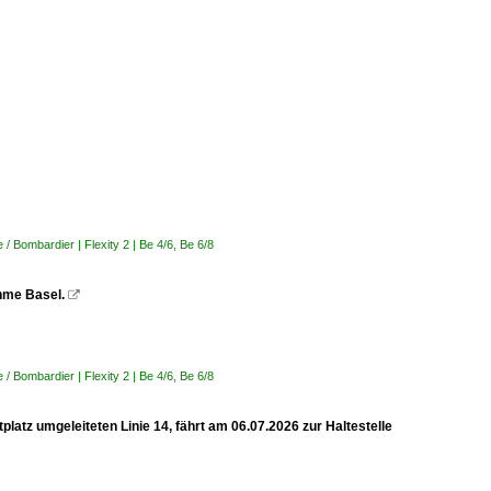
 Bombardier | Flexity 2 | Be 4/6, Be 6/8
ahme Basel.

 Bombardier | Flexity 2 | Be 4/6, Be 6/8
latz umgeleiteten Linie 14, fährt am 06.07.2026 zur Haltestelle