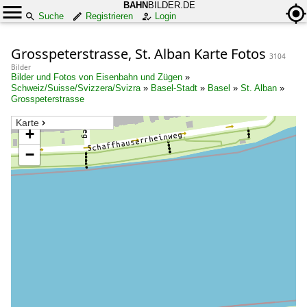
BAHN
BILDER.DE
Suche
Registrieren
Login
Grosspeterstrasse, St. Alban Karte Fotos
3104
Bilder
Bilder und Fotos von Eisenbahn und Zügen
»
Schweiz/Suisse/Svizzera/Svizra
»
Basel-Stadt
»
Basel
»
St. Alban
»
Grosspeterstrasse
Karte
+
−