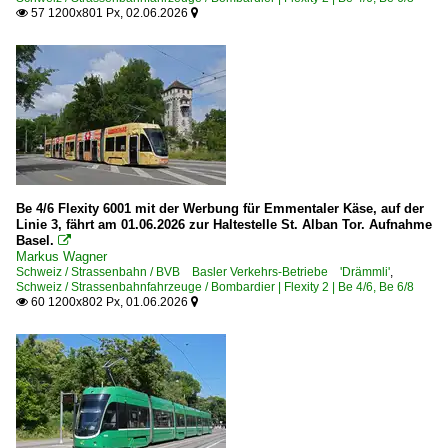
57 1200x801 Px, 02.06.2026


Be 4/6 Flexity 6001 mit der Werbung für Emmentaler Käse, auf der
Linie 3, fährt am 01.06.2026 zur Haltestelle St. Alban Tor. Aufnahme
Basel.

Markus Wagner
Schweiz / Strassenbahn / BVB Basler Verkehrs-Betriebe 'Drämmli'
,
Schweiz / Strassenbahnfahrzeuge / Bombardier | Flexity 2 | Be 4/6, Be 6/8
60 1200x802 Px, 01.06.2026

