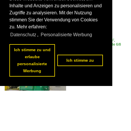
Inhalte und Anzeigen zu personalisieren und
Zugriffe zu analysieren. Mit der Nutzung
stimmen Sie der Verwendung von Cookies
Be 6/8 Flexity 5038, auf der Linie 2, fährt am 01.05.2026 zur
zu. Mehr erfahren:
Haltestelle am Bahnhof SBB. Aufnahme Basel.

Datenschutz
,
Personalisierte Werbung
Markus Wagner
Schweiz / Strassenbahn / BVB Basler Verkehrs-Betriebe 'Drämmli'
,
Schweiz / Strassenbahnfahrzeuge / Bombardier | Flexity 2 | Be 4/6, Be 6/8
62 1200x801 Px, 25.05.2026


Ich stimme zu und
erlaube
Ich stimme zu
personalisierte
Werbung
Be 2/2 190 steht nach einem Rangiermanöver kurz vor dem Depot
Dreispitz. Aufnahme Basel.

Markus Wagner
Schweiz / Strassenbahn / BVB Basler Verkehrs-Betriebe 'Drämmli'
,
Schweiz / Strassenbahnfahrzeuge | historisch / SWS/BBC | Ce 2/2
69 1200x800 Px, 24.05.2026

