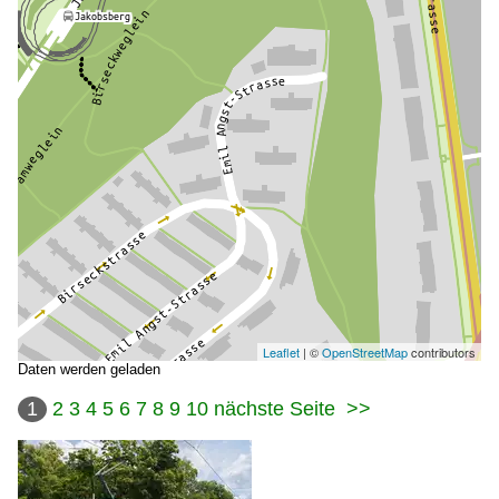
Leaflet
| ©
OpenStreetMap
contributors
Daten werden geladen
1
2
3
4
5
6
7
8
9
10
nächste Seite
>>