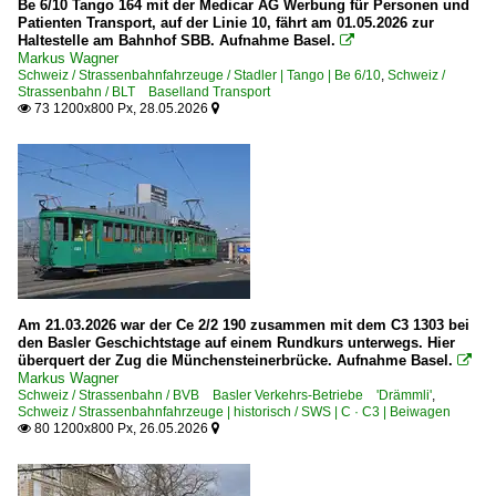
Be 6/10 Tango 164 mit der Medicar AG Werbung für Personen und
Patienten Transport, auf der Linie 10, fährt am 01.05.2026 zur
Haltestelle am Bahnhof SBB. Aufnahme Basel.

Markus Wagner
Schweiz / Strassenbahnfahrzeuge / Stadler | Tango | Be 6/10
,
Schweiz /
Strassenbahn / BLT Baselland Transport
73 1200x800 Px, 28.05.2026


Am 21.03.2026 war der Ce 2/2 190 zusammen mit dem C3 1303 bei
den Basler Geschichtstage auf einem Rundkurs unterwegs. Hier
überquert der Zug die Münchensteinerbrücke. Aufnahme Basel.

Markus Wagner
Schweiz / Strassenbahn / BVB Basler Verkehrs-Betriebe 'Drämmli'
,
Schweiz / Strassenbahnfahrzeuge | historisch / SWS | C · C3 | Beiwagen
80 1200x800 Px, 26.05.2026

