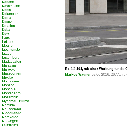
Kanada
Kasachstan
Kenia
Kolumbien
Korea
Kosovo
Kroatien
Kuba
Kuwait
Laos
Lettland
Libanon
Liechtenstein
Litauen
Luxemburg
Madagaskar
Malaysia
Be 4/4 494, mit einer Werbung für die
Marokko
Mazedonien
Markus Wagner
02.06.2016, 267 Aufru
Mexiko
Moldawien
Monaco
Mongolei
Montenegro
Mosambik
Myanmar | Burma
Namibia
Neuseeland
Niederlande
Nordkorea
Norwegen
Österreich