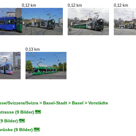
0,12 km
0,12 km
0,12 km
0,13 km
se/Svizzera/Svizra > Basel-Stadt > Basel > Vorstädte
trasse (9 Bilder)
🗺
(9 Bilder)
🗺
rücke (9 Bilder)
🗺