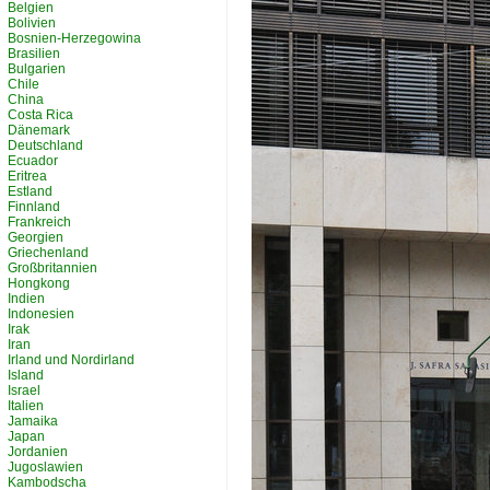
Belgien
Bolivien
Bosnien-Herzegowina
Brasilien
Bulgarien
Chile
China
Costa Rica
Dänemark
Deutschland
Ecuador
Eritrea
Estland
Finnland
Frankreich
Georgien
Griechenland
Großbritannien
Hongkong
Indien
Indonesien
Irak
Iran
Irland und Nordirland
Island
Israel
Italien
Jamaika
Japan
Jordanien
Jugoslawien
Kambodscha