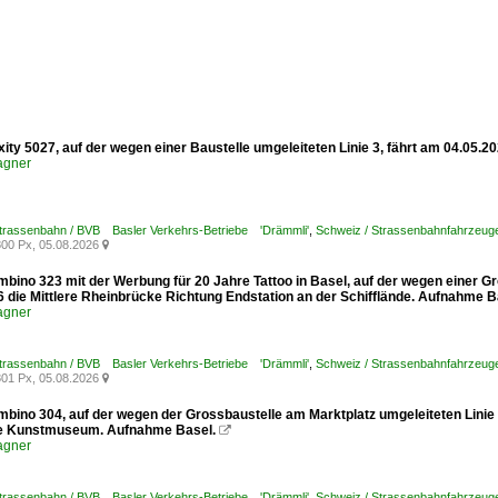
xity 5027, auf der wegen einer Baustelle umgeleiteten Linie 3, fährt am 04.05.
agner
Strassenbahn / BVB Basler Verkehrs-Betriebe 'Drämmli'
,
Schweiz / Strassenbahnfahrzeuge /
00 Px, 05.08.2026

mbino 323 mit der Werbung für 20 Jahre Tattoo in Basel, auf der wegen einer G
6 die Mittlere Rheinbrücke Richtung Endstation an der Schifflände. Aufnahme B
agner
Strassenbahn / BVB Basler Verkehrs-Betriebe 'Drämmli'
,
Schweiz / Strassenbahnfahrzeuge
01 Px, 05.08.2026

mbino 304, auf der wegen der Grossbaustelle am Marktplatz umgeleiteten Linie
le Kunstmuseum. Aufnahme Basel.

agner
Strassenbahn / BVB Basler Verkehrs-Betriebe 'Drämmli'
,
Schweiz / Strassenbahnfahrzeuge