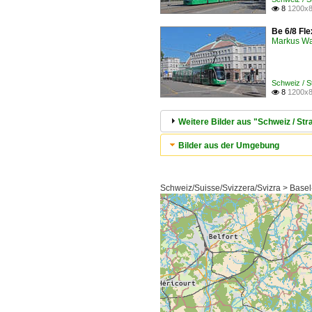
8
1200x8

Be 6/8 Fle
Markus W
Schweiz / 
8
1200x8

Weitere Bilder aus "Schweiz / S
Bilder aus der Umgebung
Schweiz/Suisse/Svizzera/Svizra > Basel-