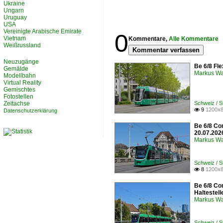
Ukraine
Ungarn
Uruguay
USA
Vereinigte Arabische Emirate
0
Vietnam
Kommentare,
Alle Kommentare
Weißrussland
Kommentar verfassen
Neuzugänge
Be 6/8 Fle
Gemälde
Markus W
Modellbahn
Virtual Reality
Gemischtes
Fotostellen
Zeitachse
Schweiz / 
9
1200x8

Datenschutzerklärung
Be 6/8 Co
20.07.202
Markus W
Schweiz / 
8
1200x8

Be 6/8 Co
Haltestel
Markus W
Schweiz / 