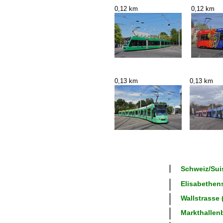
0,12 km
0,12 km
0,13 km
0,13 km
Schweiz/Suis
Elisabethens
Wallstrasse 
Markthallenb