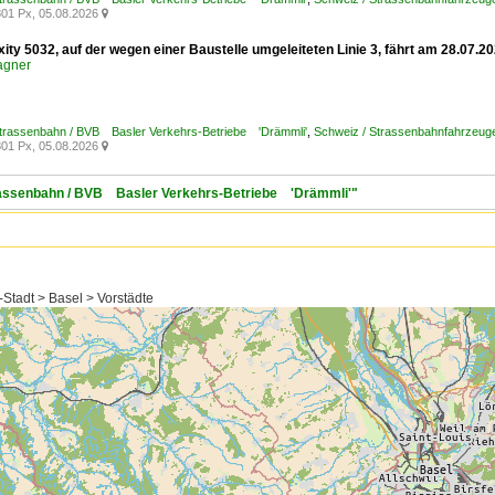
01 Px, 05.08.2026

xity 5032, auf der wegen einer Baustelle umgeleiteten Linie 3, fährt am 28.07
agner
Strassenbahn / BVB Basler Verkehrs-Betriebe 'Drämmli'
,
Schweiz / Strassenbahnfahrzeuge /
01 Px, 05.08.2026

trassenbahn / BVB Basler Verkehrs-Betriebe 'Drämmli'"
Stadt > Basel > Vorstädte