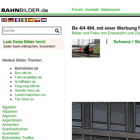
Forum
Kontakt
Impressum
Be 4/4 494, mit einer Werbung f
Bilder und Fotos von Eisenbahn und Z
Schweiz / S
Lade Deine Bilder hoch!
Jeder kann mitmachen, kostenlos!
Weitere Bilder-Themen:
Bahnbilder.de
Bus-bild.de
Fahrzeugbilder.de
Schiffbilder.de
Flugzeug-bild.de
Staedte-fotos.de
Landschaftsfotos.eu
Tier-fotos.eu
Ägypten
Albanien
Algerien
Argentinien
Armenien
Aserbaidschan
Australien
Bahnbilder-Treffen