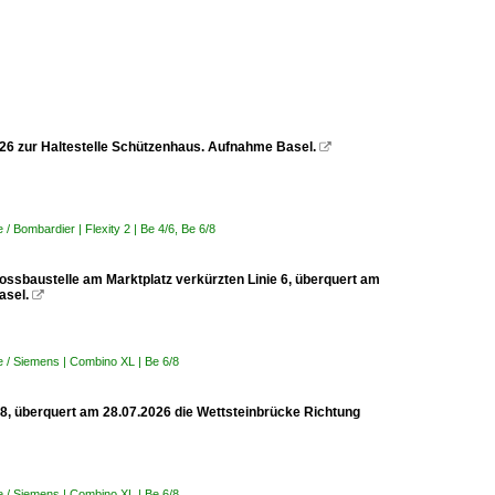
2026 zur Haltestelle Schützenhaus. Aufnahme Basel.

 Bombardier | Flexity 2 | Be 4/6, Be 6/8
rossbaustelle am Marktplatz verkürzten Linie 6, überquert am
asel.

 / Siemens | Combino XL | Be 6/8
 8, überquert am 28.07.2026 die Wettsteinbrücke Richtung
 / Siemens | Combino XL | Be 6/8