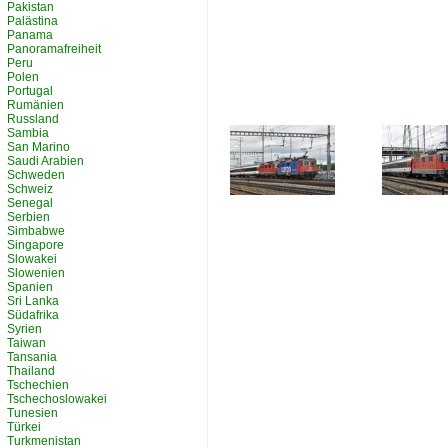
Pakistan
Palästina
Panama
Panoramafreiheit
Peru
Polen
Portugal
Rumänien
Russland
Sambia
San Marino
Saudi Arabien
Schweden
Schweiz
Senegal
Serbien
Simbabwe
Singapore
Slowakei
Slowenien
Spanien
Sri Lanka
Südafrika
Syrien
Taiwan
Tansania
Thailand
Tschechien
Tschechoslowakei
Tunesien
Türkei
Turkmenistan