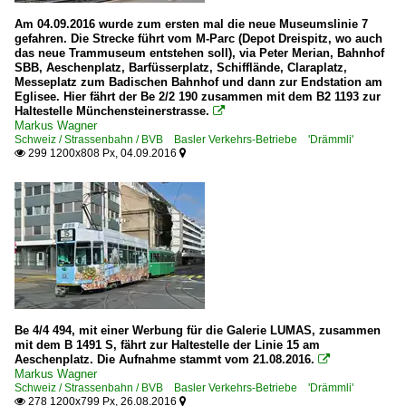
Am 04.09.2016 wurde zum ersten mal die neue Museumslinie 7
gefahren. Die Strecke führt vom M-Parc (Depot Dreispitz, wo auch
das neue Trammuseum entstehen soll), via Peter Merian, Bahnhof
SBB, Aeschenplatz, Barfüsserplatz, Schifflände, Claraplatz,
Messeplatz zum Badischen Bahnhof und dann zur Endstation am
Eglisee. Hier fährt der Be 2/2 190 zusammen mit dem B2 1193 zur
Haltestelle Münchensteinerstrasse.

Markus Wagner
Schweiz / Strassenbahn / BVB Basler Verkehrs-Betriebe 'Drämmli'
299 1200x808 Px, 04.09.2016


Be 4/4 494, mit einer Werbung für die Galerie LUMAS, zusammen
mit dem B 1491 S, fährt zur Haltestelle der Linie 15 am
Aeschenplatz. Die Aufnahme stammt vom 21.08.2016.

Markus Wagner
Schweiz / Strassenbahn / BVB Basler Verkehrs-Betriebe 'Drämmli'
278 1200x799 Px, 26.08.2016

