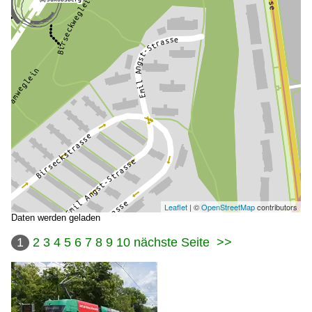
Leaflet
| ©
OpenStreetMap
contributors
Daten werden geladen
1
2
3
4
5
6
7
8
9
10
nächste Seite
>>