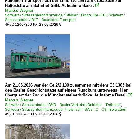
Patienten Transport, auf der Linie 10, fährt am 01.05.2026 zur
Haltestelle am Bahnhof SBB. Aufnahme Basel.

Markus Wagner
Schweiz / Strassenbahnfahrzeuge / Stadler | Tango | Be 6/10
,
Schweiz /
Strassenbahn / BLT Baselland Transport
72 1200x800 Px, 28.05.2026


Am 21.03.2026 war der Ce 2/2 190 zusammen mit dem C3 1303 bei
den Basler Geschichtstage auf einem Rundkurs unterwegs. Hier
überquert der Zug die Münchensteinerbrücke. Aufnahme Basel.

Markus Wagner
Schweiz / Strassenbahn / BVB Basler Verkehrs-Betriebe 'Drämmli'
,
Schweiz / Strassenbahnfahrzeuge | historisch / SWS | C · C3 | Beiwagen
79 1200x800 Px, 26.05.2026

