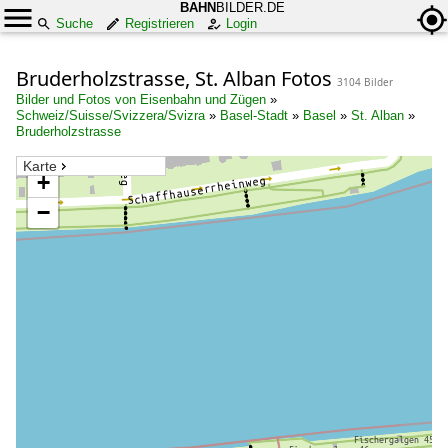
BAHN
BILDER.DE
Suche
Registrieren
Login
Bruderholzstrasse, St. Alban Fotos
3104 Bilder
Bilder und Fotos von Eisenbahn und Zügen
»
Schweiz/Suisse/Svizzera/Svizra
»
Basel-Stadt
»
Basel
»
St. Alban
»
Bruderholzstrasse
Karte
+
−