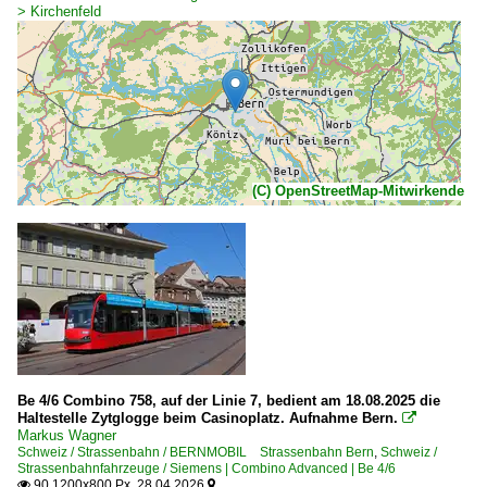
> Kirchenfeld
(C) OpenStreetMap-Mitwirkende
Be 4/6 Combino 758, auf der Linie 7, bedient am 18.08.2025 die
Haltestelle Zytglogge beim Casinoplatz. Aufnahme Bern.

Markus Wagner
Schweiz / Strassenbahn / BERNMOBIL Strassenbahn Bern
,
Schweiz /
Strassenbahnfahrzeuge / Siemens | Combino Advanced | Be 4/6
90 1200x800 Px, 28.04.2026

