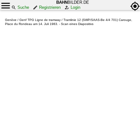
BAHN
BILDER.DE
Suche
Registrieren
Login
Genève / Genf TPG Ligne de tramway / Tramlinie 12 (SWP/SAAS-Be 4/4 701) Carouge,
Place du Rondeau am 14. Juli 1983. - Scan eines Diapositivs