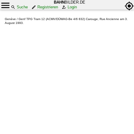
BAHN
BILDER.DE
Suche
Registrieren
Login
Genève / Genf TPG Tram 12 (ACMV/DÜWAG-Be 4/6 832) Carouge, Rue Ancienne am 3.
August 1993.