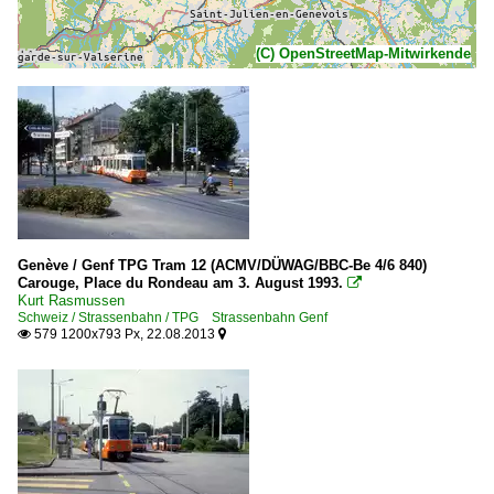
(C) OpenStreetMap-Mitwirkende
Genève / Genf TPG Tram 12 (ACMV/DÜWAG/BBC-Be 4/6 840)
Carouge, Place du Rondeau am 3. August 1993.

Kurt Rasmussen
Schweiz / Strassenbahn / TPG Strassenbahn Genf
579 1200x793 Px, 22.08.2013

