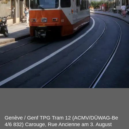
Genève / Genf TPG Tram 12 (ACMV/DÜWAG-Be
4/6 832) Carouge, Rue Ancienne am 3.
August