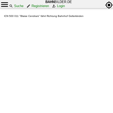
BAHN
BILDER.DE
Suche
Registrieren
Login
ICN 500 011 "Blaise Cendrars" fährt Richtung Bahnhof Gelterkinden