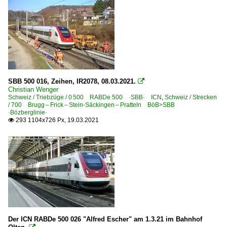
SBB 500 016, Zeihen, IR2078, 08.03.2021.

Christian Wenger
Schweiz / Triebzüge / 0 500 RABDe 500 ·SBB· ICN
,
Schweiz / Strecken
/ 700 Brugg – Frick – Stein-Säckingen – Pratteln BöB>SBB
·Bözberglinie·
293 1104x726 Px, 19.03.2021

Der ICN RABDe 500 026 "Alfred Escher" am 1.3.21 im Bahnhof