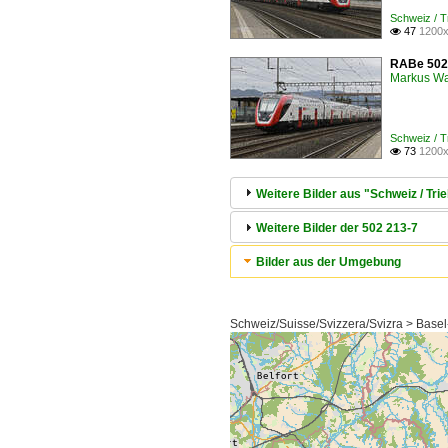
Schweiz / 
47
1200x

RABe 502 
Markus W
Schweiz / 
73
1200x

Weitere Bilder aus "Schweiz / 
Weitere Bilder der 502 213-7
Bilder aus der Umgebung
Schweiz/Suisse/Svizzera/Svizra > Basel