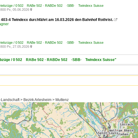
Triebzüge / 0 502 RABe 502 · RABDe 502 ·SBB· Twindexx Suisse
800 Px, 05.06.2026

403-4 Twindexx durchfährt am 16.03.2026 den Bahnhof Rothrist.

agner
Triebzüge / 0 502 RABe 502 · RABDe 502 ·SBB· Twindexx Suisse
800 Px, 27.05.2026

Triebzüge / 0 502 RABe 502 · RABDe 502 ·SBB· Twindexx Suisse"
-Landschaft > Bezirk Arlesheim > Muttenz