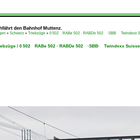
hfährt den Bahnhof Muttenz.
ügen
»
Schweiz
»
Triebzüge
»
0 502 RABe 502 · RABDe 502 ·SBB· Twindexx S
riebzüge / 0 502 RABe 502 · RABDe 502 ·SBB· Twindexx Suisse