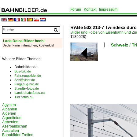
Forum
Kontakt
Impressum
RABe 502 213-7 Twindexx durc
Bilder und Fotos von Eisenbahn und Z
1189028)
Lade Deine Bilder hoch!
Schweiz / T
Jeder kann mitmachen, kostenlos!
Weitere Bilder-Themen:
Bahnbilder.de
Bus-bild.de
Fahrzeugbilder.de
Schiffbilder.de
Flugzeug-bild.de
Staedte-fotos.de
Landschaftsfotos.eu
Tier-fotos.eu
Ägypten
Albanien
Algerien
Argentinien
Armenien
Aserbaidschan
Australien
Bahnbilder-Treffen