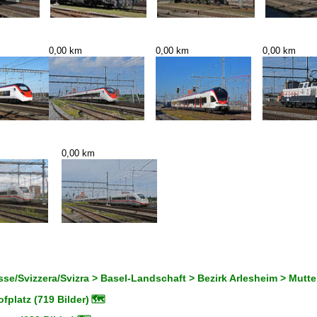
0,00 km
0,00 km
0,00 km
0,00 km
se/Svizzera/Svizra > Basel-Landschaft > Bezirk Arlesheim > Mutt
platz (719 Bilder)
🗺