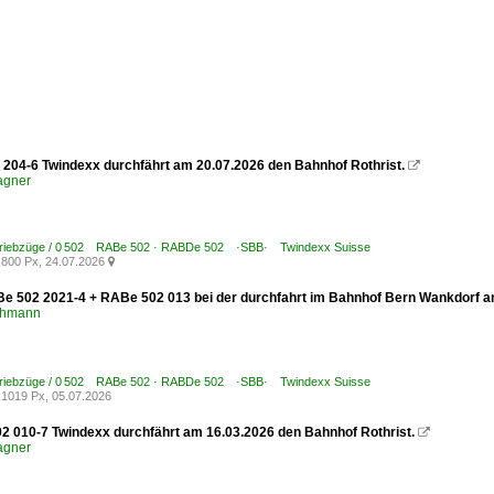
204-6 Twindexx durchfährt am 20.07.2026 den Bahnhof Rothrist.

agner
Triebzüge / 0 502 RABe 502 · RABDe 502 ·SBB· Twindexx Suisse
800 Px, 24.07.2026

e 502 2021-4 + RABe 502 013 bei der durchfahrt im Bahnhof Bern Wankdorf a
chmann
Triebzüge / 0 502 RABe 502 · RABDe 502 ·SBB· Twindexx Suisse
1019 Px, 05.07.2026
 010-7 Twindexx durchfährt am 16.03.2026 den Bahnhof Rothrist.

agner