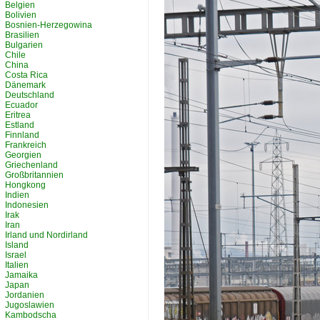
Belgien
Bolivien
Bosnien-Herzegowina
Brasilien
Bulgarien
Chile
China
Costa Rica
Dänemark
Deutschland
Ecuador
Eritrea
Estland
Finnland
Frankreich
Georgien
Griechenland
Großbritannien
Hongkong
Indien
Indonesien
Irak
Iran
Irland und Nordirland
Island
Israel
Italien
Jamaika
Japan
Jordanien
Jugoslawien
Kambodscha