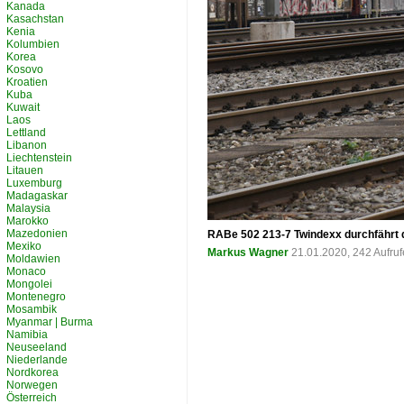
Kanada
Kasachstan
Kenia
Kolumbien
Korea
Kosovo
Kroatien
Kuba
Kuwait
Laos
Lettland
Libanon
Liechtenstein
Litauen
Luxemburg
Madagaskar
Malaysia
Marokko
Mazedonien
RABe 502 213-7 Twindexx durchfährt 
Mexiko
Markus Wagner
21.01.2020, 242 Aufru
Moldawien
Monaco
Mongolei
Montenegro
Mosambik
Myanmar | Burma
Namibia
Neuseeland
Niederlande
Nordkorea
Norwegen
Österreich