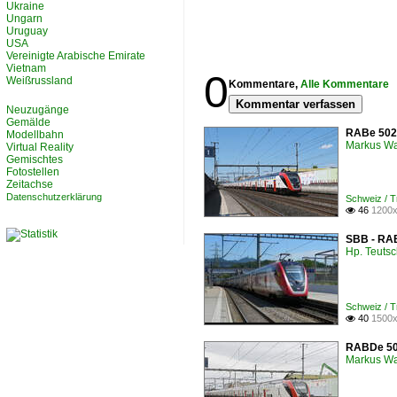
Ukraine
Ungarn
Uruguay
USA
Vereinigte Arabische Emirate
Vietnam
0
Weißrussland
Kommentare,
Alle Kommentare
Kommentar verfassen
Neuzugänge
Gemälde
RABe 502 
Modellbahn
Markus W
Virtual Reality
Gemischtes
Fotostellen
Zeitachse
Datenschutzerklärung
Schweiz / 
46
1200x

SBB - RAB
Hp. Teuts
Schweiz / 
40
1500x

RABDe 502
Markus W