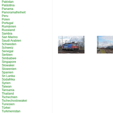
Pakistan
Palästina
Panama
Panoramafreiheit
Peru
Polen
Portugal
Rumänien
Russland
Sambia
San Marino
Saudi Arabien
Schweden
Schweiz
Senegal
Serbien
Simbabwe
Singapore
Slowakei
Slowenien
Spanien
Sri Lanka
Südafrika
Syrien
Taiwan
Tansania
Thailand
Tschechien
Tschechoslowakei
Tunesien
Türkei
Turkmenistan