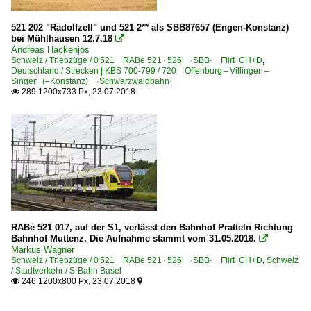
521 202 "Radolfzell" und 521 2** als SBB87657 (Engen-Konstanz)
bei Mühlhausen 12.7.18

Andreas Hackenjos
Schweiz / Triebzüge / 0 521 RABe 521 · 526 ·SBB· Flirt CH+D
,
Deutschland / Strecken | KBS 700-799 / 720 Offenburg – Villingen –
Singen (–Konstanz) ·Schwarzwaldbahn·
289 1200x733 Px, 23.07.2018

RABe 521 017, auf der S1, verlässt den Bahnhof Pratteln Richtung
Bahnhof Muttenz. Die Aufnahme stammt vom 31.05.2018.

Markus Wagner
Schweiz / Triebzüge / 0 521 RABe 521 · 526 ·SBB· Flirt CH+D
,
Schweiz
/ Stadtverkehr / S-Bahn Basel
246 1200x800 Px, 23.07.2018

