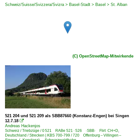
Schweiz/Suisse/Svizzera/Svizra > Basel-Stadt > Basel > St. Alban
(C) OpenStreetMap-Mitwirkende
521 204 und 521 209 als SBB87660 (Konstanz-Engen) bei Singen
12.7.18

Andreas Hackenjos
Schweiz / Triebzüge / 0 521 RABe 521 · 526 ·SBB· Flirt CH+D
,
Deutschland / Strecken | KBS 700-799 / 720 Offenburg – Villingen –
Singen (–Konstanz) ·Schwarzwaldbahn·