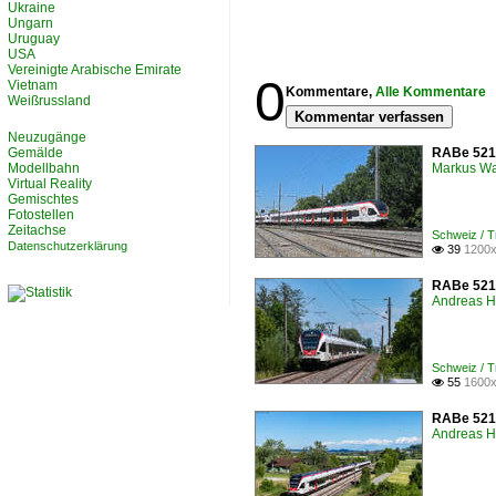
Ukraine
Ungarn
Uruguay
USA
Vereinigte Arabische Emirate
0
Vietnam
Kommentare,
Alle Kommentare
Weißrussland
Kommentar verfassen
Neuzugänge
Gemälde
RABe 521 
Modellbahn
Markus W
Virtual Reality
Gemischtes
Fotostellen
Zeitachse
Schweiz / 
Datenschutzerklärung
39
1200x

RABe 521 
Andreas H
Schweiz / 
55
1600x

RABe 521 
Andreas H