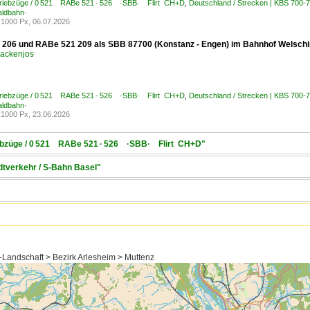
Triebzüge / 0 521 RABe 521 · 526 ·SBB· Flirt CH+D
,
Deutschland / Strecken | KBS 700-
ldbahn·
1000 Px, 06.07.2026
206 und RABe 521 209 als SBB 87700 (Konstanz - Engen) im Bahnhof Welschi
ackenjos
Triebzüge / 0 521 RABe 521 · 526 ·SBB· Flirt CH+D
,
Deutschland / Strecken | KBS 700-
ldbahn·
1000 Px, 23.06.2026
riebzüge / 0 521 RABe 521 · 526 ·SBB· Flirt CH+D"
adtverkehr / S-Bahn Basel"
-Landschaft > Bezirk Arlesheim > Muttenz