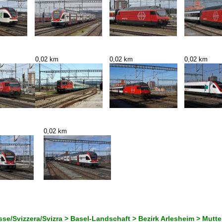
0,02 km
0,02 km
0,02 km
0,02 km
se/Svizzera/Svizra > Basel-Landschaft > Bezirk Arlesheim > Mutt