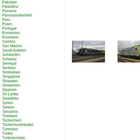
Pakistan
Palästina
Panama
Panoramafreiheit
Peru
Polen
Portugal
Rumänien
Russland
Sambia
San Marino
Saudi Arabien
Schweden
Schweiz
Senegal
Serbien
Simbabwe
Singapore
Slowakei
Slowenien
Spanien
Sri Lanka
Südafrika
Syrien
Taiwan
Tansania
Thailand
Tschechien
Tschechoslowakei
Tunesien
Türkei
Turkmenistan