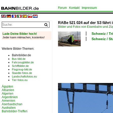
Forum
Kontakt
Impressum
RABe 521 024 auf der S3 fährt 
Bilder und Fotos von Eisenbahn und Z
Schweiz / T
Lade Deine Bilder hoch!
Jeder kann mitmachen, kostenlos!
Schweiz / St
Weitere Bilder-Themen:
Bahnbilder.de
Bus-bild.de
Fahrzeugbilder.de
Schiffbilder.de
Flugzeug-bild.de
Staedte-fotos.de
Landschaftsfotos.eu
Tier-fotos.eu
Ägypten
Albanien
Algerien
Argentinien
Armenien
Aserbaidschan
Australien
Bahnbilder-Treffen