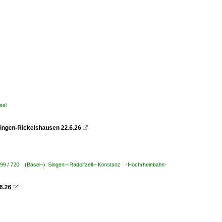
sel
ingen-Rickelshausen 22.6.26

799 / 720 (Basel–) Singen – Radolfzell – Konstanz ·Hochrheinbahn·
6.26
