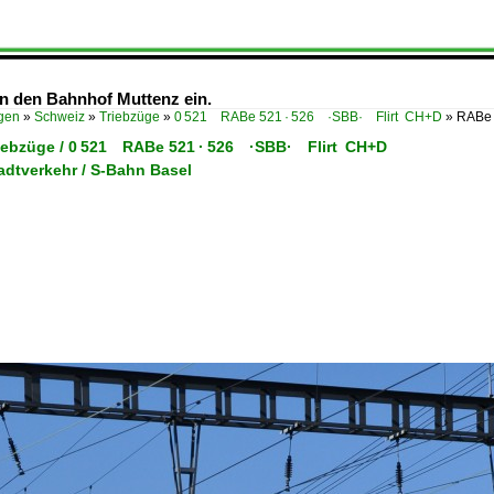
in den Bahnhof Muttenz ein.
ügen
»
Schweiz
»
Triebzüge
»
0 521 RABe 521 · 526 ·SBB· Flirt CH+D
»
RABe 
riebzüge / 0 521 RABe 521 · 526 ·SBB· Flirt CH+D
adtverkehr / S-Bahn Basel