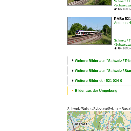
Schweiz / 
·Schwarzwa
66
1600x

RABe 521 
Andreas H
Schweiz / 
·Schwarzwa
64
1600x

Weitere Bilder aus "Schweiz / T
Weitere Bilder aus "Schweiz / St
Weitere Bilder der 521 024-0
Bilder aus der Umgebung
Schweiz/Suisse/Svizzera/Svizra > Basel