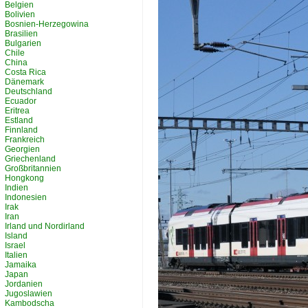
Belgien
Bolivien
Bosnien-Herzegowina
Brasilien
Bulgarien
Chile
China
Costa Rica
Dänemark
Deutschland
Ecuador
Eritrea
Estland
Finnland
Frankreich
Georgien
Griechenland
Großbritannien
Hongkong
Indien
Indonesien
Irak
Iran
Irland und Nordirland
Island
Israel
Italien
Jamaika
Japan
Jordanien
Jugoslawien
Kambodscha