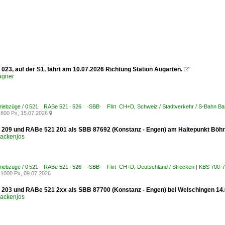
023, auf der S1, fährt am 10.07.2026 Richtung Station Augarten.

agner
Triebzüge / 0 521 RABe 521 · 526 ·SBB· Flirt CH+D
,
Schweiz / Stadtverkehr / S-Bahn Ba
800 Px, 15.07.2026

209 und RABe 521 201 als SBB 87692 (Konstanz - Engen) am Haltepunkt Böhr
ackenjos
Triebzüge / 0 521 RABe 521 · 526 ·SBB· Flirt CH+D
,
Deutschland / Strecken | KBS 700-
1000 Px, 09.07.2026
203 und RABe 521 2xx als SBB 87700 (Konstanz - Engen) bei Welschingen 14.
ackenjos