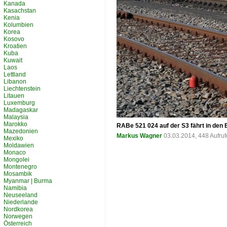
Kanada
Kasachstan
Kenia
Kolumbien
Korea
Kosovo
Kroatien
Kuba
Kuwait
Laos
Lettland
Libanon
Liechtenstein
Litauen
Luxemburg
Madagaskar
Malaysia
Marokko
RABe 521 024 auf der S3 fährt in den
Mazedonien
Markus Wagner
03.03.2014, 448 Aufru
Mexiko
Moldawien
Monaco
Mongolei
Montenegro
Mosambik
Myanmar | Burma
Namibia
Neuseeland
Niederlande
Nordkorea
Norwegen
Österreich