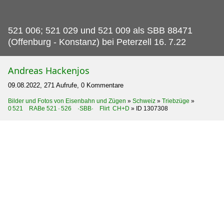
521 006; 521 029 und 521 009 als SBB 88471
(Offenburg - Konstanz) bei Peterzell 16.
7.22
Andreas Hackenjos
09.08.2022, 271 Aufrufe, 0 Kommentare
Bilder und Fotos von Eisenbahn und Zügen
»
Schweiz
»
Triebzüge
»
0 521 RABe 521 · 526 ·SBB· Flirt CH+D
»
ID 1307308