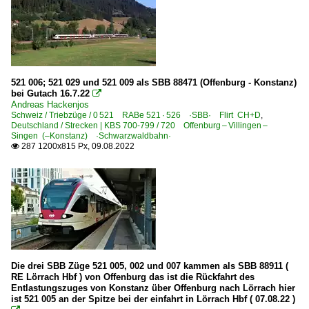
521 006; 521 029 und 521 009 als SBB 88471 (Offenburg - Konstanz)
bei Gutach 16.7.22

Andreas Hackenjos
Schweiz / Triebzüge / 0 521 RABe 521 · 526 ·SBB· Flirt CH+D
,
Deutschland / Strecken | KBS 700-799 / 720 Offenburg – Villingen –
Singen (–Konstanz) ·Schwarzwaldbahn·
287 1200x815 Px, 09.08.2022

Die drei SBB Züge 521 005, 002 und 007 kammen als SBB 88911 (
RE Lörrach Hbf ) von Offenburg das ist die Rückfahrt des
Entlastungszuges von Konstanz über Offenburg nach Lörrach hier
ist 521 005 an der Spitze bei der einfahrt in Lörrach Hbf ( 07.08.22 )