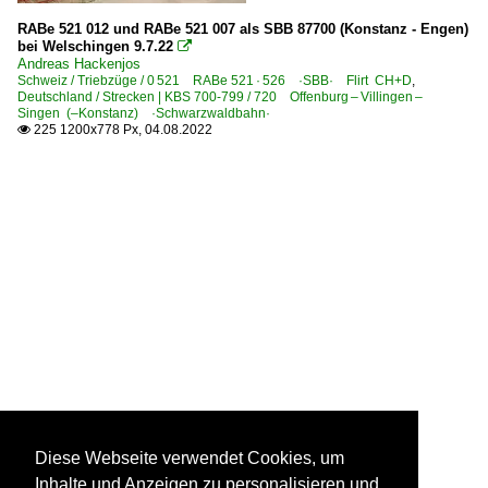
RABe 521 012 und RABe 521 007 als SBB 87700 (Konstanz - Engen)
bei Welschingen 9.7.22

Andreas Hackenjos
Schweiz / Triebzüge / 0 521 RABe 521 · 526 ·SBB· Flirt CH+D
,
Deutschland / Strecken | KBS 700-799 / 720 Offenburg – Villingen –
Singen (–Konstanz) ·Schwarzwaldbahn·
225 1200x778 Px, 04.08.2022

Diese Webseite verwendet Cookies, um
Inhalte und Anzeigen zu personalisieren und