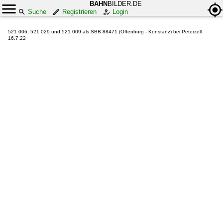
BAHN
BILDER.DE
Suche
Registrieren
Login
521 006; 521 029 und 521 009 als SBB 88471 (Offenburg - Konstanz) bei Peterzell
16.7.22