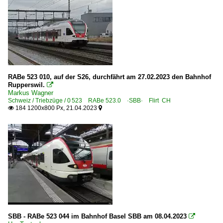
RABe 523 010, auf der S26, durchfährt am 27.02.2023 den Bahnhof
Rupperswil.

Markus Wagner
Schweiz / Triebzüge / 0 523 RABe 523.0 ·SBB· Flirt CH
184 1200x800 Px, 21.04.2023


SBB - RABe 523 044 im Bahnhof Basel SBB am 08.04.2023
