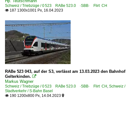
Hp. Teutschmann
Schweiz / Triebzüge / 0 523 RABe 523.0 ·SBB· Flirt CH
187 1300x1001 Px, 16.04.2023

RABe 523 043, auf der S3, verlässt am 13.03.2023 den Bahnhof
Gelterkinden.

Markus Wagner
Schweiz / Triebzüge / 0 523 RABe 523.0 ·SBB· Flirt CH
,
Schweiz /
Stadtverkehr / S-Bahn Basel
190 1200x800 Px, 14.04.2023

