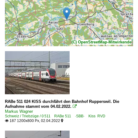
(C) OpenStreetMap-Mitwirkende
RABe 511 024 KISS durchfährt den Bahnhof Rupperswil. Die
Aufnahme stammt vom 04.02.2022.

Markus Wagner
Schweiz / Triebzüge / 0 511 RABe 511 ·SBB· Kiss RVD
187 1200x800 Px, 02.04.2022

