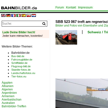
Forum
Kontakt
Impressum
SBB 523 067 treft am regnerisch
Bilder und Fotos von Eisenbahn und Z
Schweiz / T
Lade Deine Bilder hoch!
Jeder kann mitmachen, kostenlos!
Weitere Bilder-Themen:
Bahnbilder.de
Bus-bild.de
Fahrzeugbilder.de
Schiffbilder.de
Flugzeug-bild.de
Staedte-fotos.de
Landschaftsfotos.eu
Tier-fotos.eu
Ägypten
Albanien
Algerien
Argentinien
Armenien
Aserbaidschan
Australien
Bahnbilder-Treffen