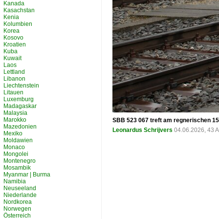
Kanada
Kasachstan
Kenia
Kolumbien
Korea
Kosovo
Kroatien
Kuba
Kuwait
Laos
Lettland
Libanon
Liechtenstein
Litauen
Luxemburg
Madagaskar
Malaysia
Marokko
SBB 523 067 treft am regnerischen 15 M
Mazedonien
Leonardus Schrijvers
04.06.2026, 43 
Mexiko
Moldawien
Monaco
Mongolei
Montenegro
Mosambik
Myanmar | Burma
Namibia
Neuseeland
Niederlande
Nordkorea
Norwegen
Österreich