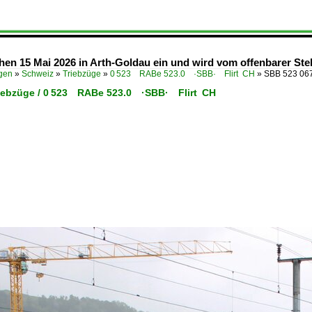
en 15 Mai 2026 in Arth-Goldau ein und wird vom offenbarer Stell
ügen
»
Schweiz
»
Triebzüge
»
0 523 RABe 523.0 ·SBB· Flirt CH
»
SBB 523 067
riebzüge / 0 523 RABe 523.0 ·SBB· Flirt CH