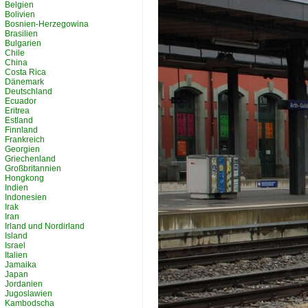
Belgien
Bolivien
Bosnien-Herzegowina
Brasilien
Bulgarien
Chile
China
Costa Rica
Dänemark
Deutschland
Ecuador
Eritrea
Estland
Finnland
Frankreich
Georgien
Griechenland
Großbritannien
Hongkong
Indien
Indonesien
Irak
Iran
Irland und Nordirland
Island
Israel
Italien
Jamaika
Japan
Jordanien
Jugoslawien
Kambodscha