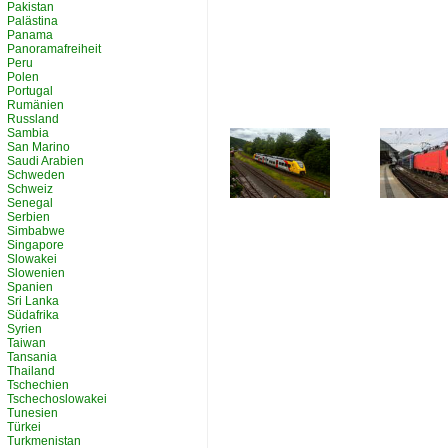
Pakistan
Palästina
Panama
Panoramafreiheit
Peru
Polen
Portugal
Rumänien
Russland
Sambia
San Marino
Saudi Arabien
Schweden
Schweiz
Senegal
Serbien
Simbabwe
Singapore
Slowakei
Slowenien
Spanien
Sri Lanka
Südafrika
Syrien
Taiwan
Tansania
Thailand
Tschechien
Tschechoslowakei
Tunesien
Türkei
Turkmenistan