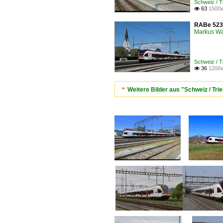
Schweiz / 
63
1500x

RABe 523 
Markus W
Schweiz / 
36
1200x

Weitere Bilder aus "Schweiz / T