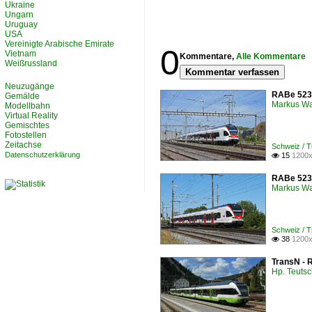
Ukraine
Ungarn
Uruguay
USA
Vereinigte Arabische Emirate
0
Vietnam
Kommentare,
Alle Kommentare
Weißrussland
Kommentar verfassen
Neuzugänge
RABe 523 
Gemälde
Markus W
Modellbahn
Virtual Reality
Gemischtes
Fotostellen
Zeitachse
Schweiz / 
Datenschutzerklärung
15
1200x

RABe 523 
Markus W
Schweiz / 
38
1200x

TransN - R
Hp. Teuts