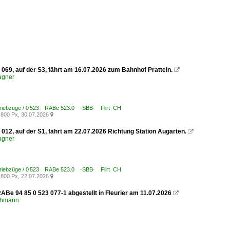
069, auf der S3, fährt am 16.07.2026 zum Bahnhof Pratteln.

agner
Triebzüge / 0 523 RABe 523.0 ·SBB· Flirt CH
800 Px, 30.07.2026

012, auf der S1, fährt am 22.07.2026 Richtung Station Augarten.

agner
Triebzüge / 0 523 RABe 523.0 ·SBB· Flirt CH
800 Px, 22.07.2026

ABe 94 85 0 523 077-1 abgestellt in Fleurier am 11.07.2026

chmann