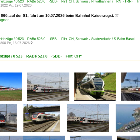
Triebzüge / 0 523 RABe 523.0 ·SBB· Flirt CH
,
Schweiz / Privatbahnen / TRN ·TRN· Tra
1022 Px, 19.07.2026
060, auf der S1, fährt am 10.07.2026 beim Bahnhof Kaiseraugst.

agner
Triebzüge / 0 523 RABe 523.0 ·SBB· Flirt CH
,
Schweiz / Stadtverkehr / S-Bahn Basel
800 Px, 16.07.2026

riebzüge / 0 523 RABe 523.0 ·SBB· Flirt CH"