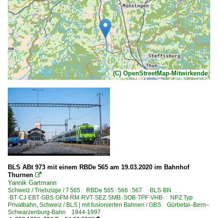
(C) OpenStreetMap-Mitwirkende
BLS ABt 973 mit einem RBDe 565 am 19.03.2020 im Bahnhof
Thurnen

Yannik Gartmann
Schweiz / Triebzüge / 7 565 RBDe 565 · 566 · 567 ·BLS·BN
·BT·CJ·EBT·GBS·GFM·RM·RVT·SEZ·SMB ·SOB·TPF·VHB· NPZ Typ
Privatbahn
,
Schweiz / BLS | mit fusionierten Bahnen / GBS Gürbetal–Bern–
Schwarzenburg-Bahn 1944-1997