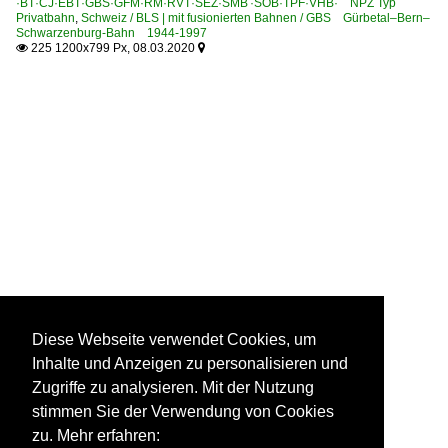
·BT·CJ·EBT·GBS·GFM·RM·RVT·SEZ·SMB ·SOB·TPF·VHB· NPZ Typ
Privatbahn
,
Schweiz / BLS | mit fusionierten Bahnen / GBS Gürbetal–Bern–
Schwarzenburg-Bahn 1944-1997
225 1200x799 Px, 08.03.2020


Diese Webseite verwendet Cookies, um
Inhalte und Anzeigen zu personalisieren und
Zugriffe zu analysieren. Mit der Nutzung
stimmen Sie der Verwendung von Cookies
zu. Mehr erfahren: