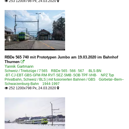
253 1200x798 Px, 24.03.2020


RBDe 565 740 mit Prototypen Jumbo am 19.03.2020 im Bahnhof
Thurnen

Yannik Gartmann
Schweiz / Triebzüge / 7 565 RBDe 565 · 566 · 567 ·BLS·BN
·BT·CJ·EBT·GBS·GFM·RM·RVT·SEZ·SMB ·SOB·TPF·VHB· NPZ Typ
Privatbahn
,
Schweiz / BLS | mit fusionierten Bahnen / GBS Gürbetal–Bern–
Schwarzenburg-Bahn 1944-1997
252 1200x798 Px, 24.03.2020

