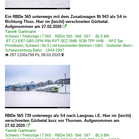
Ein RBDe 565 unterwegs mit dem Zusatzwagen Bt 943 als S4 in
Richtung Thun. Hier im (leicht) verschneiten Gürbetal.
Aufgenommen am 27.02.2020

Yannik Gartmann
Schweiz / Triebzüge / 7 565 RBDe 565 · 566 · 567 ·BLS·BN
·BT·CJ·EBT·GBS·GFM·RM·RVT·SEZ·SMB ·SOB·TPF·VHB· NPZ Typ
Privatbahn
,
Schweiz / BLS | mit fusionierten Bahnen / GBS Gürbetal–Bern–
Schwarzenburg-Bahn 1944-1997
297 1200x799 Px, 09.03.2020


RBDe 565 739 unterwegs als S4 nach Langnau i.E. Hier im (leicht)
verschneiten Gürbetal kurz vor Thurnen. Aufgenommen am
27.02.2020

Yannik Gartmann
Schweiz / Triebzüge / 7 565 RBDe 565 · 566 · 567 ·BLS·BN