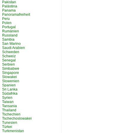
Pakistan
Palästina
Panama
Panoramafreiheit
Peru
Polen
Portugal
Rumänien
Russland
Sambia
San Marino
Saudi Arabien
Schweden
Schweiz
Senegal
Serbien
Simbabwe
Singapore
Slowakei
Slowenien
Spanien
Sri Lanka
Südafrika
Syrien
Taiwan
Tansania
Thailand
Tschechien
Tschechoslowakei
Tunesien
Türkei
Turkmenistan