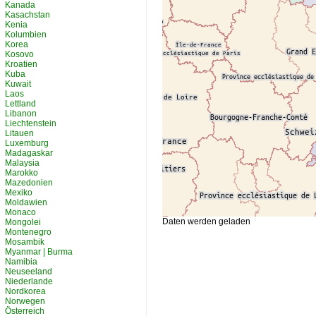
Kanada
Kasachstan
Kenia
Kolumbien
Korea
Kosovo
Kroatien
Kuba
Kuwait
Laos
Lettland
Libanon
Liechtenstein
Litauen
Luxemburg
Madagaskar
Malaysia
Marokko
Mazedonien
Mexiko
Moldawien
Monaco
Daten werden geladen
Mongolei
Montenegro
Mosambik
Myanmar | Burma
Namibia
Neuseeland
Niederlande
Nordkorea
Norwegen
Österreich