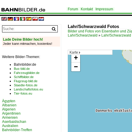
Forum
Kontakt
Impressum
Lahr/Schwarzwald Fotos
Bilder und Fotos von Eisenbahn und Z
Lahr/Schwarzwald
»
Lahr/Schwarzwald
Lade Deine Bilder hoch!
Jeder kann mitmachen, kostenlos!
Karte
+
Weitere Bilder-Themen:
Bahnbilder.de
−
Bus-bild.de
Fahrzeugbilder.de
Schiffbilder.de
Flugzeug-bild.de
Staedte-fotos.de
Landschaftsfotos.eu
Tier-fotos.eu
Ägypten
Albanien
Algerien
Argentinien
Armenien
Aserbaidschan
Australien
Bahnbilder-Treffen