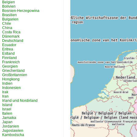
Belgien
Bolivien
Bosnien-Herzegowina
Brasilien
Bulgarien
Chile
China
Costa Rica
Dänemark
Deutschland
Ecuador
Eritrea
Estland
Finnland
Frankreich
Georgien
Griechenland
Großbritannien
Hongkong
Indien
Indonesien
Irak
Iran
Irland und Nordirland
Island
Israel
Italien
Jamaika
Japan
Jordanien
Jugoslawien
Kambodscha