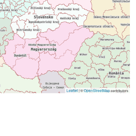
Leaflet
OpenStreetMap
| ©
contributors