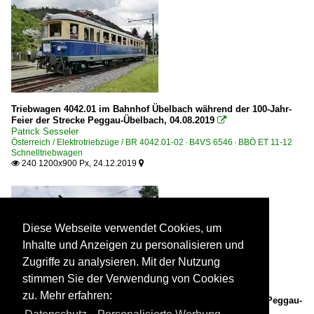
Triebwagen 4042.01 im Bahnhof Übelbach während der 100-Jahr-
Feier der Strecke Peggau-Übelbach, 04.08.2019

Patrick Sesseler
Österreich / Elektrotriebzüge / BR 4042.01-02 · B4VS 6546 · BBÖ ET 11-12
Schnelltriebwagen
240 1200x900 Px, 24.12.2019


Diese Webseite verwendet Cookies, um
Inhalte und Anzeigen zu personalisieren und
Zugriffe zu analysieren. Mit der Nutzung
stimmen Sie der Verwendung von Cookies
zu. Mehr erfahren:
Bahnhof Übelbach während der 100-Jahr-Feier der Strecke Peggau-
Übelbach, 04.08.2019
