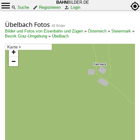
BAHN
BILDER.DE
Suche
Registrieren
Login
Übelbach Fotos
40 Bilder
Bilder und Fotos von Eisenbahn und Zügen
»
Österreich
»
Steiermark
»
Bezirk Graz-Umgebung
»
Übelbach
Karte
+
−