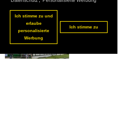
Datenschutz
,
Personalisierte Werbung
Patrick Sesseler
Österreich / Bahnhöfe / ~ Sonstige
264 1200x800 Px, 24.12.2019


Ich stimme zu und
erlaube
Ich stimme zu
personalisierte
Werbung
Der historische Lokschuppen und sein moderner Anbau im
Bahnhof Übelbach während der 100-Jahr-Feier der Strecke Peggau-
Übelbach, 04.08.2019

Patrick Sesseler
Österreich / Bahntechnische Anlagen und Kunstbauten / Lokschuppen
352 1200x800 Px, 21.12.2019

