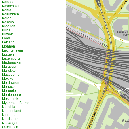
Kanada
Kasachstan
Kenia
Kolumbien
Korea
Kosovo
Kroatien
Kuba
Kuwait
Laos
Lettland
Libanon
Liechtenstein
Litauen
Luxemburg
Madagaskar
Malaysia
Marokko
Mazedonien
Mexiko
Moldawien
Monaco
Mongolei
Montenegro
Mosambik
Myanmar | Burma
Namibia
Neuseeland
Niederlande
Nordkorea
Norwegen
Österreich