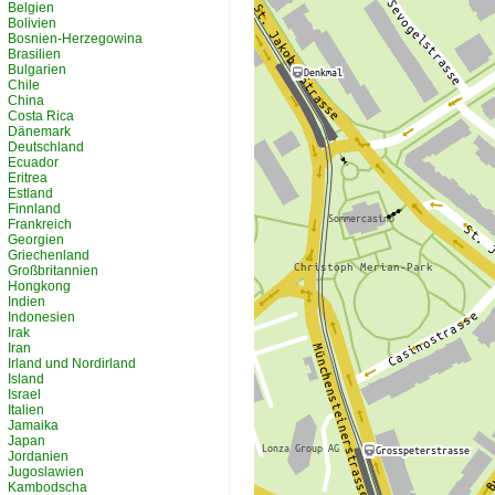
Belgien
Bolivien
Bosnien-Herzegowina
Brasilien
Bulgarien
Chile
China
Costa Rica
Dänemark
Deutschland
Ecuador
Eritrea
Estland
Finnland
Frankreich
Georgien
Griechenland
Großbritannien
Hongkong
Indien
Indonesien
Irak
Iran
Irland und Nordirland
Island
Israel
Italien
Jamaika
Japan
Jordanien
Jugoslawien
Kambodscha