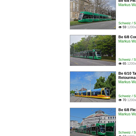
Be 6/8 Fl
Markus W
Schweiz / 
59
1200x

Be 6/8 Co
Markus W
Schweiz / 
65
1200x

Be 6/10 T
Retourma
Markus W
Schweiz / 
70
1200x

Be 6/8 Fle
Markus W
Schweiz / 