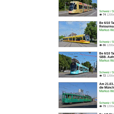
Schweiz / 
74
1200x

Be 6/10 T
Retourma
Markus W
Schweiz / S
86
1200x

Be 6/10 T
SBB. Auf
Markus W
Schweiz / S
72
1200x

Am 21.03.
die Münch
Markus W
Schweiz / 
79
1200x
