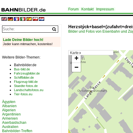
Forum
Kontakt
Impressum
Herzstýck+basel+(zufahrt+dreis
Bilder und Fotos von Eisenbahn und Z
Lade Deine Bilder hoch!
Jeder kann mitmachen, kostenlos!
Karte
+
Weitere Bilder-Themen:
Bahnbilder.de
−
Bus-bild.de
Fahrzeugbilder.de
Schiffbilder.de
Flugzeug-bild.de
Staedte-fotos.de
Landschaftsfotos.eu
Tier-fotos.eu
Ägypten
Albanien
Algerien
Argentinien
Armenien
Aserbaidschan
Australien
Bahnbilder-Treffen