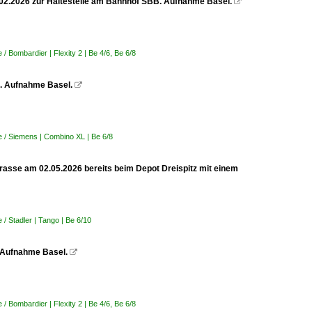
23.02.2026 zur Haltestelle am Bahnhof SBB. Aufnahme Basel.

 Bombardier | Flexity 2 | Be 4/6, Be 6/8
z. Aufnahme Basel.

 / Siemens | Combino XL | Be 6/8
trasse am 02.05.2026 bereits beim Depot Dreispitz mit einem
/ Stadler | Tango | Be 6/10
. Aufnahme Basel.

 Bombardier | Flexity 2 | Be 4/6, Be 6/8