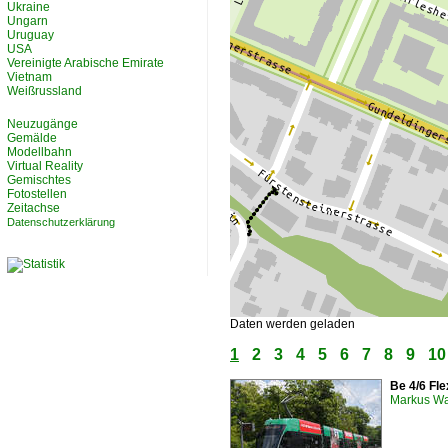
Ukraine
Ungarn
Uruguay
USA
Vereinigte Arabische Emirate
Vietnam
Weißrussland
Neuzugänge
Gemälde
Modellbahn
Virtual Reality
Gemischtes
Fotostellen
Zeitachse
Datenschutzerklärung
Daten werden geladen
1
2
3
4
5
6
7
8
9
10
Be 4/6 Fle
Markus W