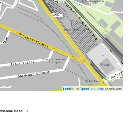
Leaflet
OpenStreetMap
| ©
contributors
 Aufnahme Basel.
