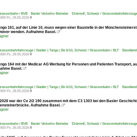
Strassenbahn / BVB Basler Verkehrs-Betriebe 'Drämmli'
,
Schweiz / Strassenbahnfahrzeuge /
800 Px, 29.05.2026

ango 161, auf der Linie 10, muss wegen einer Baustelle in der Münchensteiners
növer wenden. Aufnahme Basel.

agner
trassenbahnfahrzeuge / Stadler | Tango | Be 6/10
,
Schweiz / Strassenbahn / BLT Baselland
800 Px, 28.05.2026

ango 164 mit der Medicar AG Werbung für Personen und Patienten Transport, auf
nahme Basel.

agner
trassenbahnfahrzeuge / Stadler | Tango | Be 6/10
,
Schweiz / Strassenbahn / BLT Baselland
800 Px, 28.05.2026

2026 war der Ce 2/2 190 zusammen mit dem C3 1303 bei den Basler Geschichts
ensteinerbrücke. Aufnahme Basel.

agner
Strassenbahn / BVB Basler Verkehrs-Betriebe 'Drämmli'
,
Schweiz / Strassenbahnfahrzeuge 
800 Px, 26.05.2026
