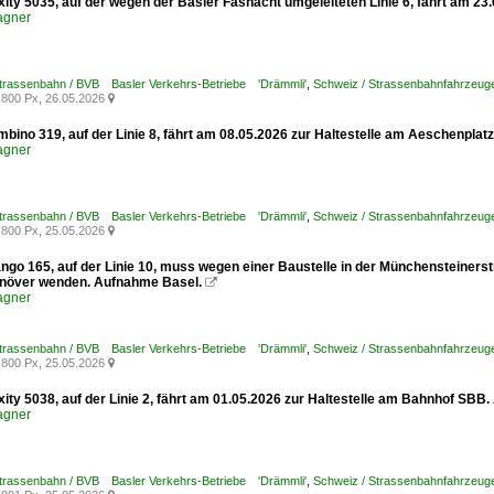
exity 5035, auf der wegen der Basler Fasnacht umgeleiteten Linie 6, fährt am 
agner
Strassenbahn / BVB Basler Verkehrs-Betriebe 'Drämmli'
,
Schweiz / Strassenbahnfahrzeuge /
800 Px, 26.05.2026

mbino 319, auf der Linie 8, fährt am 08.05.2026 zur Haltestelle am Aeschenplat
agner
Strassenbahn / BVB Basler Verkehrs-Betriebe 'Drämmli'
,
Schweiz / Strassenbahnfahrzeuge
800 Px, 25.05.2026

ango 165, auf der Linie 10, muss wegen einer Baustelle in der Münchensteiners
növer wenden. Aufnahme Basel.

agner
Strassenbahn / BVB Basler Verkehrs-Betriebe 'Drämmli'
,
Schweiz / Strassenbahnfahrzeuge 
800 Px, 25.05.2026

xity 5038, auf der Linie 2, fährt am 01.05.2026 zur Haltestelle am Bahnhof SBB
agner
Strassenbahn / BVB Basler Verkehrs-Betriebe 'Drämmli'
,
Schweiz / Strassenbahnfahrzeuge /