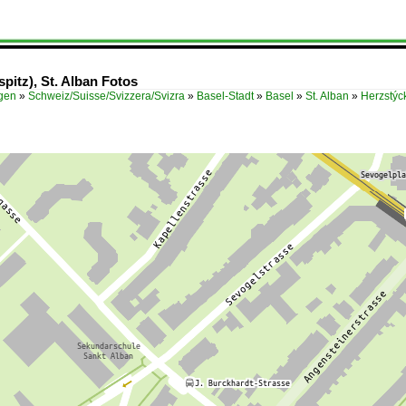
pitz), St. Alban Fotos
ügen
»
Schweiz/Suisse/Svizzera/Svizra
»
Basel-Stadt
»
Basel
»
St. Alban
»
Herzstýc