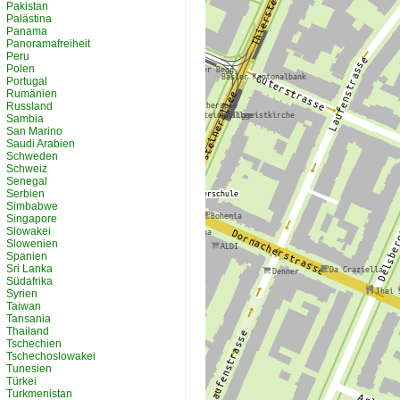
Pakistan
Palästina
Panama
Panoramafreiheit
Peru
Polen
Portugal
Rumänien
Russland
Sambia
San Marino
Saudi Arabien
Schweden
Schweiz
Senegal
Serbien
Simbabwe
Singapore
Slowakei
Slowenien
Spanien
Sri Lanka
Südafrika
Syrien
Taiwan
Tansania
Thailand
Tschechien
Tschechoslowakei
Tunesien
Türkei
Turkmenistan