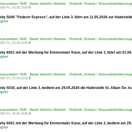
Strassenbahn / BVB Basler Verkehrs-Betriebe 'Drämmli'
,
Schweiz / Strassenbahnfahrzeuge /
800 Px, 03.06.2026

xity 5040 "Federer Express", auf der Linie 3, fährt am 11.05.2026 zur Haltestel
agner
Strassenbahn / BVB Basler Verkehrs-Betriebe 'Drämmli'
,
Schweiz / Strassenbahnfahrzeuge /
801 Px, 02.06.2026

xity 6001 mit der Werbung für Emmentaler Käse, auf der Linie 3, fährt am 01.06
agner
Strassenbahn / BVB Basler Verkehrs-Betriebe 'Drämmli'
,
Schweiz / Strassenbahnfahrzeuge /
802 Px, 01.06.2026

xity 5030, auf der Linie 3, bedient am 29.05.2026 die Haltestelle St. Alban Tor.
agner
Strassenbahn / BVB Basler Verkehrs-Betriebe 'Drämmli'
,
Schweiz / Strassenbahnfahrzeuge /
800 Px, 30.05.2026

xity 6001 mit der Werbung für Emmentaler Käse, auf der Linie 3, bedient am 29.
agner