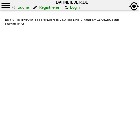
BAHN
BILDER.DE
Suche
Registrieren
Login
Be 6/8 Flexity 5040 "Federer Express", auf der Linie 3, fährt am 11.05.2026 zur
Haltestelle St