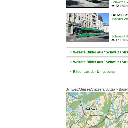
Schweiz / 
22
1500x

Be 6/8 Fle
Markus W
Schweiz / 
17
1200x

Weitere Bilder aus "Schweiz / Str
Weitere Bilder aus "Schweiz / S
Bilder aus der Umgebung
Schweiz/Suisse/Svizzera/Svizra > Basel-