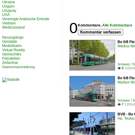
Ukraine
Ungarn
Uruguay
USA
Vereinigte Arabische Emirate
0
Vietnam
Kommentare,
Alle Kommentare
Weißrussland
Kommentar verfassen
Neuzugänge
Gemälde
Be 6/8 Fle
Modellbahn
Markus W
Virtual Reality
Gemischtes
Fotostellen
Zeitachse
Schweiz / 
Datenschutzerklärung
8
1200x8

Be 6/8 Fle
Markus W
Schweiz / 
7
1200x8

BVB - Be 
Hp. Teuts