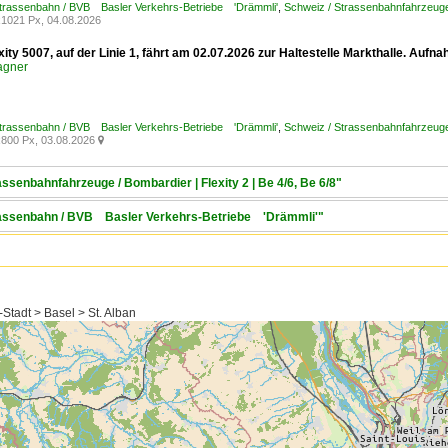
Strassenbahn / BVB Basler Verkehrs-Betriebe 'Drämmli'
,
Schweiz / Strassenbahnfahrzeuge /
1021 Px, 04.08.2026
xity 5007, auf der Linie 1, fährt am 02.07.2026 zur Haltestelle Markthalle. Aufn
agner
Strassenbahn / BVB Basler Verkehrs-Betriebe 'Drämmli'
,
Schweiz / Strassenbahnfahrzeuge /
800 Px, 03.08.2026

assenbahnfahrzeuge / Bombardier | Flexity 2 | Be 4/6, Be 6/8"
trassenbahn / BVB Basler Verkehrs-Betriebe 'Drämmli'"
Stadt > Basel > St. Alban