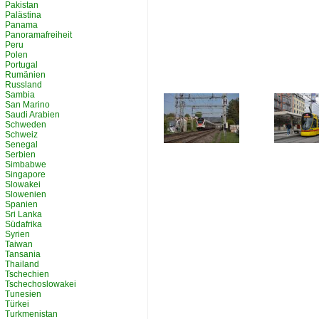
Pakistan
Palästina
Panama
Panoramafreiheit
Peru
Polen
Portugal
Rumänien
Russland
Sambia
San Marino
Saudi Arabien
Schweden
Schweiz
Senegal
Serbien
Simbabwe
Singapore
Slowakei
Slowenien
Spanien
Sri Lanka
Südafrika
Syrien
Taiwan
Tansania
Thailand
Tschechien
Tschechoslowakei
Tunesien
Türkei
Turkmenistan