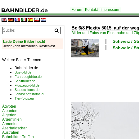
Forum
Kontakt
Impressum
Be 6/8 Flexity 5015, auf der we
Bilder und Fotos von Eisenbahn und Z
Schweiz / St
Lade Deine Bilder hoch!
Jeder kann mitmachen, kostenlos!
Schweiz / S
Weitere Bilder-Themen:
Bahnbilder.de
Bus-bild.de
Fahrzeugbilder.de
Schiffbilder.de
Flugzeug-bild.de
Staedte-fotos.de
Landschaftsfotos.eu
Tier-fotos.eu
Ägypten
Albanien
Algerien
Argentinien
Armenien
Aserbaidschan
Australien
Bahnbilder-Treffen