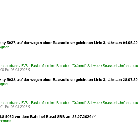
xity 5027, auf der wegen einer Baustelle umgeleiteten Linie 3, fährt am 04.05.
agner
Strassenbahn / BVB Basler Verkehrs-Betriebe 'Drämmli'
,
Schweiz / Strassenbahnfahrzeuge /
00 Px, 05.08.2026

xity 5032, auf der wegen einer Baustelle umgeleiteten Linie 3, fährt am 28.07
agner
Strassenbahn / BVB Basler Verkehrs-Betriebe 'Drämmli'
,
Schweiz / Strassenbahnfahrzeuge /
01 Px, 05.08.2026

6/8 5022 vor dem Bahnhof Basel SBB am 22.07.2026

chmann