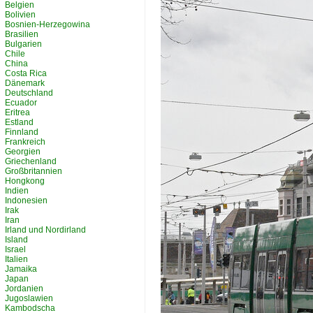
Belgien
Bolivien
Bosnien-Herzegowina
Brasilien
Bulgarien
Chile
China
Costa Rica
Dänemark
Deutschland
Ecuador
Eritrea
Estland
Finnland
Frankreich
Georgien
Griechenland
Großbritannien
Hongkong
Indien
Indonesien
Irak
Iran
Irland und Nordirland
Island
Israel
Italien
Jamaika
Japan
Jordanien
Jugoslawien
Kambodscha