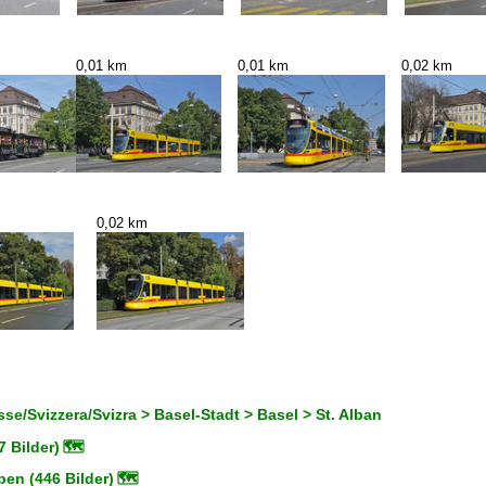
0,01 km
0,01 km
0,02 km
0,02 km
se/Svizzera/Svizra > Basel-Stadt > Basel > St. Alban
 Bilder)
🗺
en (446 Bilder)
🗺