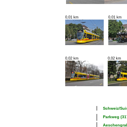
0,01 km
0,01 km
0,02 km
0,02 km
Schweiz/Suis
Parkweg (317
Aeschengrab