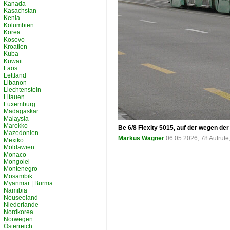
Kanada
Kasachstan
Kenia
Kolumbien
Korea
Kosovo
Kroatien
Kuba
Kuwait
Laos
Lettland
Libanon
Liechtenstein
Litauen
Luxemburg
Madagaskar
Malaysia
Marokko
Be 6/8 Flexity 5015, auf der wegen de
Mazedonien
Markus Wagner
06.05.2026, 78 Aufruf
Mexiko
Moldawien
Monaco
Mongolei
Montenegro
Mosambik
Myanmar | Burma
Namibia
Neuseeland
Niederlande
Nordkorea
Norwegen
Österreich