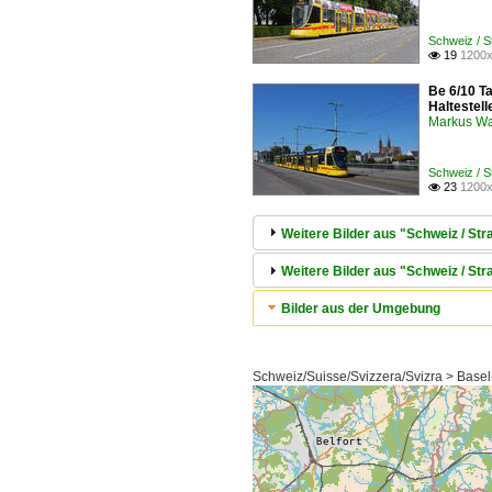
Schweiz / S
19
1200x

Be 6/10 T
Haltestell
Markus W
Schweiz / S
23
1200x

Weitere Bilder aus "Schweiz / Str
Weitere Bilder aus "Schweiz / S
Bilder aus der Umgebung
Schweiz/Suisse/Svizzera/Svizra > Basel-