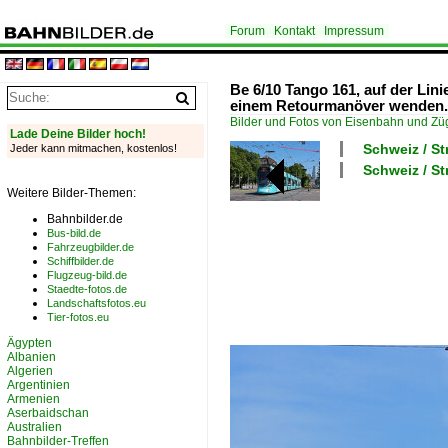
Forum
Kontakt
Impressum
Be 6/10 Tango 161, auf der Lin
einem Retourmanöver wenden.
Bilder und Fotos von Eisenbahn und Z
Lade Deine Bilder hoch!
Schweiz / St
Jeder kann mitmachen, kostenlos!
Schweiz / S
Weitere Bilder-Themen:
Bahnbilder.de
Bus-bild.de
Fahrzeugbilder.de
Schiffbilder.de
Flugzeug-bild.de
Staedte-fotos.de
Landschaftsfotos.eu
Tier-fotos.eu
Ägypten
Albanien
Algerien
Argentinien
Armenien
Aserbaidschan
Australien
Bahnbilder-Treffen