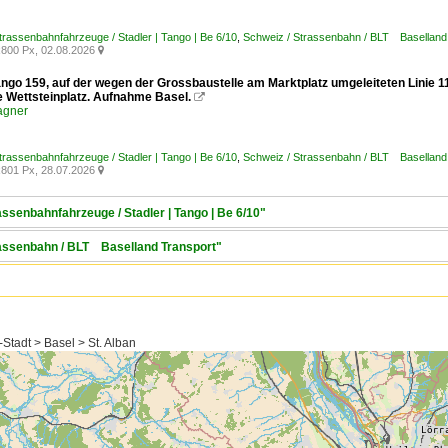
trassenbahnfahrzeuge / Stadler | Tango | Be 6/10
,
Schweiz / Strassenbahn / BLT Baselland
800 Px, 02.08.2026

ango 159, auf der wegen der Grossbaustelle am Marktplatz umgeleiteten Linie 1
e Wettsteinplatz. Aufnahme Basel.

agner
trassenbahnfahrzeuge / Stadler | Tango | Be 6/10
,
Schweiz / Strassenbahn / BLT Baselland
801 Px, 28.07.2026

assenbahnfahrzeuge / Stadler | Tango | Be 6/10"
trassenbahn / BLT Baselland Transport"
Stadt > Basel > St. Alban