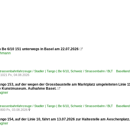
m Be 6/10 151 unterwegs in Basel am 22.07.2026

chmann
trassenbahnfahrzeuge / Stadler | Tango | Be 6/10
,
Schweiz / Strassenbahn / BLT Baselland
1021 Px, 04.08.2026
ango 153, auf der wegen der Grossbaustelle am Marktplatz umgeleiteten Linie 1
le Kunstmuseum. Aufnahme Basel.

agner
trassenbahnfahrzeuge / Stadler | Tango | Be 6/10
,
Schweiz / Strassenbahn / BLT Baselland
800 Px, 03.08.2026

ngo 154, auf der Linie 10, fährt am 13.07.2026 zur Haltestelle am Aeschenplat
agner