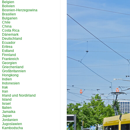
Belgien
Bolivien
Bosnien-Herzegowina
Brasilien
Bulgarien
Chile
China
Costa Rica
Dänemark
Deutschland
Ecuador
Eritrea
Estland
Finnland
Frankreich
Georgien
Griechenland
Großbritannien
Hongkong
Indien
Indonesien
Irak
Iran
Irland und Nordirland
Island
Israel
Italien
Jamaika
Japan
Jordanien
Jugoslawien
Kambodscha