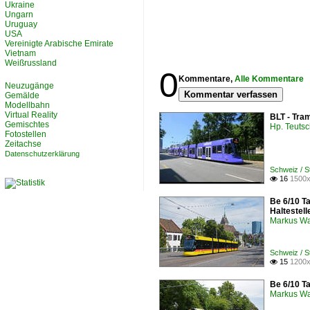
Ukraine
Ungarn
Uruguay
USA
Vereinigte Arabische Emirate
Vietnam
Weißrussland
0
Kommentare,
Alle Kommentare
Neuzugänge
Kommentar verfassen
Gemälde
Modellbahn
Virtual Reality
BLT - Tra
Gemischtes
Hp. Teuts
Fotostellen
Zeitachse
Datenschutzerklärung
Schweiz / S
16
1500x

Be 6/10 T
Haltestel
Markus W
Schweiz / S
15
1200x

Be 6/10 Ta
Markus W