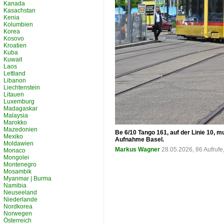
Kanada
Kasachstan
Kenia
Kolumbien
Korea
Kosovo
Kroatien
Kuba
Kuwait
Laos
Lettland
Libanon
Liechtenstein
Litauen
Luxemburg
Madagaskar
Malaysia
Marokko
Mazedonien
Be 6/10 Tango 161, auf der Linie 10,
Mexiko
Aufnahme Basel.
Moldawien
Markus Wagner
28.05.2026, 86 Aufruf
Monaco
Mongolei
Montenegro
Mosambik
Myanmar | Burma
Namibia
Neuseeland
Niederlande
Nordkorea
Norwegen
Österreich