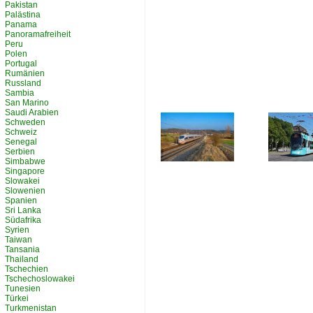
Pakistan
Palästina
Panama
Panoramafreiheit
Peru
Polen
Portugal
Rumänien
Russland
Sambia
San Marino
Saudi Arabien
Schweden
Schweiz
Senegal
Serbien
Simbabwe
Singapore
Slowakei
Slowenien
Spanien
Sri Lanka
Südafrika
Syrien
Taiwan
Tansania
Thailand
Tschechien
Tschechoslowakei
Tunesien
Türkei
Turkmenistan