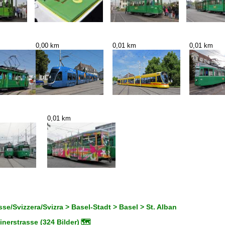
0,00 km
0,01 km
0,01 km
0,01 km
se/Svizzera/Svizra > Basel-Stadt > Basel > St. Alban
nerstrasse (324 Bilder)
🗺