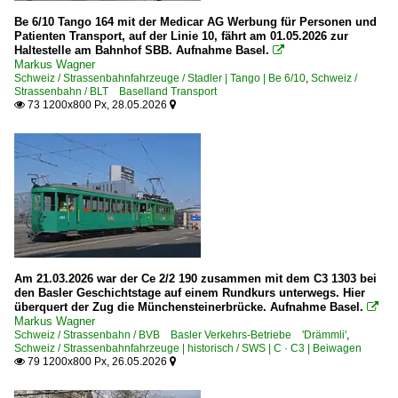
Be 6/10 Tango 164 mit der Medicar AG Werbung für Personen und
Patienten Transport, auf der Linie 10, fährt am 01.05.2026 zur
Haltestelle am Bahnhof SBB. Aufnahme Basel.

Markus Wagner
Schweiz / Strassenbahnfahrzeuge / Stadler | Tango | Be 6/10
,
Schweiz /
Strassenbahn / BLT Baselland Transport
73 1200x800 Px, 28.05.2026


Am 21.03.2026 war der Ce 2/2 190 zusammen mit dem C3 1303 bei
den Basler Geschichtstage auf einem Rundkurs unterwegs. Hier
überquert der Zug die Münchensteinerbrücke. Aufnahme Basel.

Markus Wagner
Schweiz / Strassenbahn / BVB Basler Verkehrs-Betriebe 'Drämmli'
,
Schweiz / Strassenbahnfahrzeuge | historisch / SWS | C · C3 | Beiwagen
79 1200x800 Px, 26.05.2026

