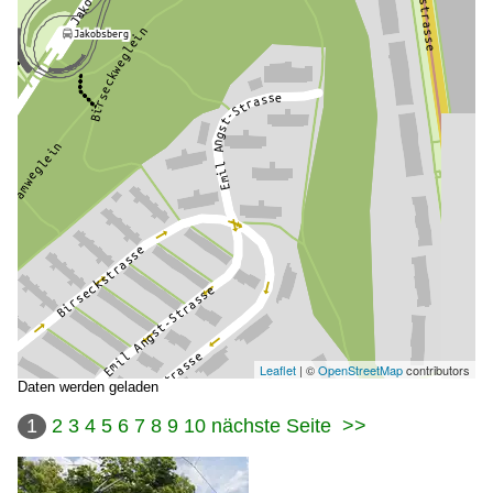
Leaflet
| ©
OpenStreetMap
contributors
Daten werden geladen
1
2
3
4
5
6
7
8
9
10
nächste Seite
>>