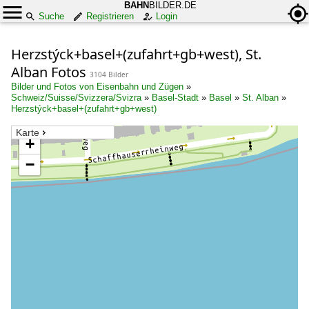
BAHN
BILDER.DE
Suche
Registrieren
Login
Herzstýck+basel+(zufahrt+gb+west), St.
Alban Fotos
3104 Bilder
Bilder und Fotos von Eisenbahn und Zügen
»
Schweiz/Suisse/Svizzera/Svizra
»
Basel-Stadt
»
Basel
»
St. Alban
»
Herzstýck+basel+(zufahrt+gb+west)
Karte
+
−