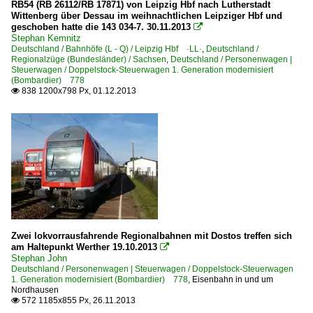
RB54 (RB 26112/RB 17871) von Leipzig Hbf nach Lutherstadt
Wittenberg über Dessau im weihnachtlichen Leipziger Hbf und
geschoben hatte die 143 034-7. 30.11.2013

Stephan Kemnitz
Deutschland / Bahnhöfe (L - Q) / Leipzig Hbf ·LL·
,
Deutschland /
Regionalzüge (Bundesländer) / Sachsen
,
Deutschland / Personenwagen |
Steuerwagen / Doppelstock-Steuerwagen 1. Generation modernisiert
(Bombardier) 778
838 1200x798 Px, 01.12.2013

Zwei lokvorrausfahrende Regionalbahnen mit Dostos treffen sich
am Haltepunkt Werther 19.10.2013

Stephan John
Deutschland / Personenwagen | Steuerwagen / Doppelstock-Steuerwagen
1. Generation modernisiert (Bombardier) 778
,
Eisenbahn in und um
Nordhausen
572 1185x855 Px, 26.11.2013
