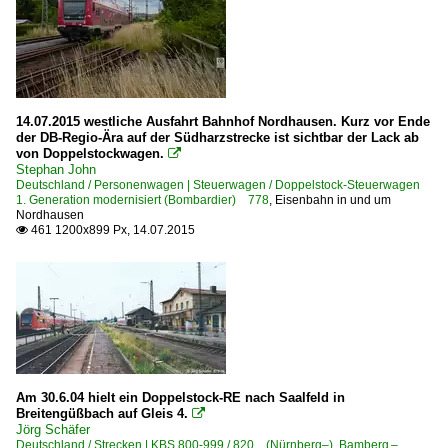
14.07.2015 westliche Ausfahrt Bahnhof Nordhausen. Kurz vor Ende
der DB-Regio-Ära auf der Südharzstrecke ist sichtbar der Lack ab
von Doppelstockwagen.

Stephan John
Deutschland / Personenwagen | Steuerwagen / Doppelstock-Steuerwagen
1. Generation modernisiert (Bombardier) 778
,
Eisenbahn in und um
Nordhausen
461 1200x899 Px, 14.07.2015

Am 30.6.04 hielt ein Doppelstock-RE nach Saalfeld in
Breitengüßbach auf Gleis 4.

Jörg Schäfer
Deutschland / Strecken | KBS 800-999 / 820 (Nürnberg–) Bamberg –