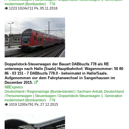
590 (Halle–) Sangerhausen – Sömmerda – Erfurt bisher
modernisiert (Bombardier) 778
1223 1024x711 Px, 05.11.2016

590 Halle – Nordhausen – Eichenberg (–Kassel) ·Halle-K
Strecken | KBS 800-999
820 (Nürnberg–) Bamberg – Lichtenfels
826 (Bamberg–) Breitengüßbach – Ebern
840 Hochstadt-Marktzeuln – Probstzella – Saalfeld ·F
Unternehmen (A - K)
Doppelstock-Steuerwagen der Bauart DABbuzfa 778 als RE
unterwegs nach Halle (Saale) Hauptbahnhof. Wagennummer: 50 80
Captrain - ITL Eisenbahngesellschaft mbH, Dresden ·ITL
86 - 03 151 - 7 DABbuzfa 778.0 - beheimatet in Halle/Saale.
Aufgenommen vor dem Fahrplanwechsel in Sangerhausen im
DB Regio (allgemein)
Dezember 2015.

N8Express
Deutschland / Regionalzüge (Bundesländer) / Sachsen-Anhalt
,
Deutschland
Unternehmen (L - Z)
/ Personenwagen | Steuerwagen / Doppelstock-Steuerwagen 1. Generation
modernisiert (Bombardier) 778
Wedler Franz Logistik GmbH & Co. KG, Potsdam ·WFL·
1019 1200x791 Px, 27.12.2015
