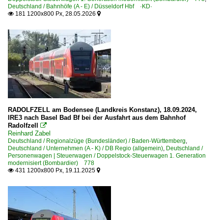
Deutschland / Bahnhöfe (A - E) / Düsseldorf Hbf ·KD·
Sangerhausen
181 1200x800 Px, 28.05.2026


Sömmerda
Stendal Hbf ·LS·
Weimar (alle Bahnhöfe)
Bahntechnische Anlagen und Kunstbauten
Bahnübergänge
Tunnel
RADOLFZELL am Bodensee (Landkreis Konstanz), 18.09.2024,
IRE3 nach Basel Bad Bf bei der Ausfahrt aus dem Bahnhof
Radolfzell

Dieselloks | 92 80
Reinhard Zabel
Deutschland / Regionalzüge (Bundesländer) / Baden-Württemberg
,
1 250 BR 250 ·DE-AC33C· 'Tiger'
Deutschland / Unternehmen (A - K) / DB Regio (allgemein)
,
Deutschland /
Personenwagen | Steuerwagen / Doppelstock-Steuerwagen 1. Generation
modernisiert (Bombardier) 778
Dieseltriebzüge | 95 80
431 1200x800 Px, 19.11.2025


0 642 BR 642 ·Desiro·
0 650 BR 650 ·RS1· Private