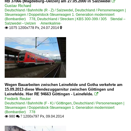
RB 37066 (Magdeburg–Uelzen) am 27.05.2000 in Salzwedel

Gustav Richard
Deutschland / Bahnhöfe (R - Z) / Salzwedel
,
Deutschland / Personenwagen |
Steuerwagen / Doppelstock-Steuerwagen 1. Generation modernisiert
(Bombardier) 778
,
Deutschland / Strecken | KBS 300-399 / 305 Stendal –
Salzwedel – Uelzen ·Amerikalinie·
1075 1200x778 Px, 24.07.2014


Wegen Bauarbeiten zwischen Leinefelde und Gotha verkehrte am
15.09.2013 diese Wendezuggarnitur zwischen Göttingen und
Leinefelde. Hier RE 94663 Göttingen - Leinefelde.

Frederik Reuter
Deutschland / Bahnhöfe (F - K) / Göttingen
,
Deutschland / Personenwagen |
Steuerwagen / Doppelstock-Steuerwagen 1. Generation modernisiert
(Bombardier) 778
980
1200x797 Px, 09.04.2014

 7