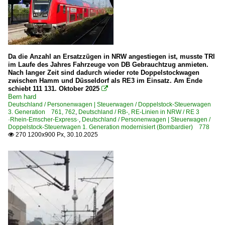
E-Loks | konventionell
6 110 BR 110.3 E 10 'Bügelfalte'
6 112 BR 112.1 DR 212
6 114 BR 114.0 ex 112.0
Da die Anzahl an Ersatzzügen in NRW angestiegen ist, musste TRI
6 114 BR 114.1 Umbau aus 143 (114 009, 114 101, 114 30
im Laufe des Jahres Fahrzeuge von DB Gebrauchtzug anmieten.
Nach langer Zeit sind dadurch wieder rote Doppelstockwagen
6 143 BR 143 DR 243
zwischen Hamm und Düsseldorf als RE3 im Einsatz. Am Ende
schiebt 111 131. Oktober 2025

Bern hard
Elektrotriebzüge | 93 8x | ICE - IC
Deutschland / Personenwagen | Steuerwagen / Doppelstock-Steuerwagen
3. Generation 761, 762
,
Deutschland / RB-, RE-Linien in NRW / RE 3
ICE 2 BR 808 · 5 808 Steuerwagen
·Rhein-Emscher-Express·
,
Deutschland / Personenwagen | Steuerwagen /
Doppelstock-Steuerwagen 1. Generation modernisiert (Bombardier) 778
270 1200x900 Px, 30.10.2025

Personenwagen | Steuerwagen
Doppelstock-Steuerwagen 2. Generation für DR 760.0
Doppelstock-Steuerwagen 3. Generation 761, 762
RB-, RE-Linien in BB
RE 7