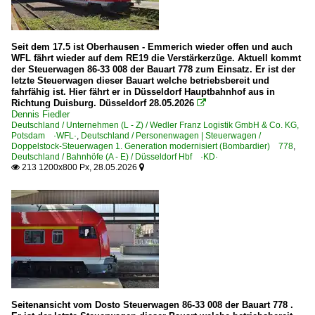
2009-08-15 Leipzig
2004
2005
Deutschland
Seit dem 17.5 ist Oberhausen - Emmerich wieder offen und auch
2006
WFL fährt wieder auf dem RE19 die Verstärkerzüge. Aktuell kommt
der Steuerwagen 86-33 008 der Bauart 778 zum Einsatz. Er ist der
2007
Bahnhöfe (A - E)
letzte Steuerwagen dieser Bauart welche betriebsbereit und
2008
fahrfähig ist. Hier fährt er in Düsseldorf Hauptbahnhof aus in
Berlin Hauptbahnhof (Lehrter Bahnhof) ·BL·
Richtung Duisburg. Düsseldorf 28.05.2026

2009
Dennis Fiedler
Berlin Lichtenberg
Deutschland / Unternehmen (L - Z) / Wedler Franz Logistik GmbH & Co. KG,
Berlin Schönefeld Flughafen
Potsdam ·WFL·
,
Deutschland / Personenwagen | Steuerwagen /
2010
Doppelstock-Steuerwagen 1. Generation modernisiert (Bombardier) 778
,
Berlin Zoologischer Garten
Deutschland / Bahnhöfe (A - E) / Düsseldorf Hbf ·KD·
2010
213 1200x800 Px, 28.05.2026


Bitterfeld
2011
Burgkemnitz
2012
Dessau
2013
Düsseldorf Hbf ·KD·
2014
Erfurt (sonstige)
2015
2016
Bahnhöfe (F - K)
Seitenansicht vom Dosto Steuerwagen 86-33 008 der Bauart 778 .
Göttingen