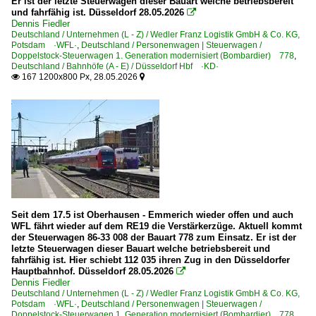
Er ist der letzte Steuerwagen dieser Bauart welche betriebsbereit
2020
und fahrfähig ist. Düsseldorf 28.05.2026

Großheringen
Dennis Fiedler
2020
Deutschland / Unternehmen (L - Z) / Wedler Franz Logistik GmbH & Co. KG,
Gundelsdorf
Potsdam ·WFL·
,
Deutschland / Personenwagen | Steuerwagen /
2024
Doppelstock-Steuerwagen 1. Generation modernisiert (Bombardier) 778
,
Halle (Saale) Hbf ·LH·
Deutschland / Bahnhöfe (A - E) / Düsseldorf Hbf ·KD·
2025
167 1200x800 Px, 28.05.2026


Jena (alle Bahnhöfe)
2026
Kronach
Bahnhöfe (L - Q)
Leipzig Hbf ·LL·
Leipzig (sonstige)
Lutherstadt Wittenberg
Seit dem 17.5 ist Oberhausen - Emmerich wieder offen und auch
Magdeburg (sonstige)
WFL fährt wieder auf dem RE19 die Verstärkerzüge. Aktuell kommt
der Steuerwagen 86-33 008 der Bauart 778 zum Einsatz. Er ist der
Nordhausen
letzte Steuerwagen dieser Bauart welche betriebsbereit und
fahrfähig ist. Hier schiebt 112 035 ihren Zug in den Düsseldorfer
Bahnhöfe (R - Z)
Hauptbahnhof. Düsseldorf 28.05.2026

Dennis Fiedler
Deutschland / Unternehmen (L - Z) / Wedler Franz Logistik GmbH & Co. KG,
Saalfeld
Potsdam ·WFL·
,
Deutschland / Personenwagen | Steuerwagen /
Salzwedel
Doppelstock-Steuerwagen 1. Generation modernisiert (Bombardier) 778
,