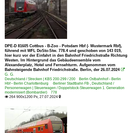
RB 14 ·Airport-Express·
RB 22 ·Airport-Express·
RB-, RE-Linien in NRW
RE 3 ·Rhein-Emscher-Express·
DPE-D 81605 Cottbus - B-Zoo - Potsdam Hbf (- Wustermark Rbf),
Regionalzüge (Bundesländer)
führend mit WFL DoSto-Stw. 778.4 und geschoben von 143 019,
hier kurz vor der Einfahrt in den Bahnhof Friedrichstraße Richtung
Baden-Württemberg
Westen. Im Hintergrund das Gebäudeensemble vom
Bayern
Alexanderplatz, Hotel und Fernsehturm. Aufgenommen vom
Bahnsteigende Bahnhof Friedrichstraße. Berlin, der 26.07.2024

Berlin und Brandenburg
G. G.
Deutschland / Strecken | KBS 200-299 / 200 Berlin Ostbahnhof – Berlin
Mecklenburg-Vorpommern
Hbf – Berlin Charlottenburg ·Berliner Stadtbahn FB·
,
Deutschland /
Personenwagen | Steuerwagen / Doppelstock-Steuerwagen 1. Generation
Sachsen
modernisiert (Bombardier) 778
264 900x1200 Px, 27.07.2024


Sachsen-Anhalt
Thüringen
S-Bahnen und Regionalstadtbahnen
Leipzig, Halle (Verbund)