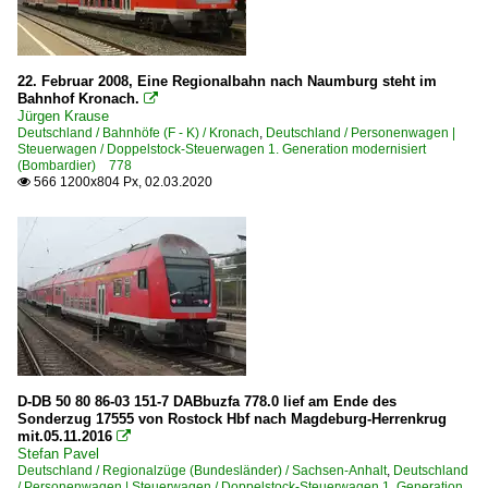
Sonstiges
Zugzielanzeiger, Zugzieltafeln
22. Februar 2008, Eine Regionalbahn nach Naumburg steht im
Bahnhof Kronach.

Jürgen Krause
Strecken | KBS 200-299
Deutschland / Bahnhöfe (F - K) / Kronach
,
Deutschland / Personenwagen |
Steuerwagen / Doppelstock-Steuerwagen 1. Generation modernisiert
200 Berlin Ostbahnhof – Berlin Hbf – Berlin Charlottenbu
(Bombardier) 778
566 1200x804 Px, 02.03.2020

225 Dresden – Cossebaude – Großenhain – Elsterwerda (
250 (Berlin–) Wittenberg – Bitterfeld – Halle
Strecken | KBS 300-399
305 Stendal – Salzwedel – Uelzen ·Amerikalinie·
Strecken | KBS 500-599
501.5 Leipzig Bayerischer Bf – Altenburg – Werdau Bogen
D-DB 50 80 86-03 151-7 DABbuzfa 778.0 lief am Ende des
Sonderzug 17555 von Rostock Hbf nach Magdeburg-Herrenkrug
560 (Halle–) Großheringen – Jena – Saalfeld ·Saalbahn·
mit.05.11.2016

Stefan Pavel
582 Leipzig – Großkorbetha
Deutschland / Regionalzüge (Bundesländer) / Sachsen-Anhalt
,
Deutschland
/ Personenwagen | Steuerwagen / Doppelstock-Steuerwagen 1. Generation