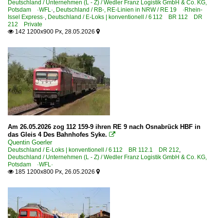
Deutschland / Unternehmen (L - Z) / Wedler Franz Logistik GmbH & Co. KG,
Potsdam ·WFL·
,
Deutschland / RB-, RE-Linien in NRW / RE 19 ·Rhein-
Issel Express·
,
Deutschland / E-Loks | konventionell / 6 112 BR 112 DR
212 Private
142 1200x900 Px, 28.05.2026


Am 26.05.2026 zog 112 159-9 ihren RE 9 nach Osnabrück HBF in
das Gleis 4 Des Bahnhofes Syke.

Quentin Goerler
Deutschland / E-Loks | konventionell / 6 112 BR 112.1 DR 212
,
Deutschland / Unternehmen (L - Z) / Wedler Franz Logistik GmbH & Co. KG,
Potsdam ·WFL·
185 1200x800 Px, 26.05.2026

