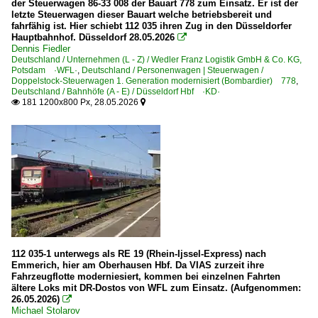
der Steuerwagen 86-33 008 der Bauart 778 zum Einsatz. Er ist der
letzte Steuerwagen dieser Bauart welche betriebsbereit und
fahrfähig ist. Hier schiebt 112 035 ihren Zug in den Düsseldorfer
Hauptbahnhof. Düsseldorf 28.05.2026

Dennis Fiedler
Deutschland / Unternehmen (L - Z) / Wedler Franz Logistik GmbH & Co. KG,
Potsdam ·WFL·
,
Deutschland / Personenwagen | Steuerwagen /
Doppelstock-Steuerwagen 1. Generation modernisiert (Bombardier) 778
,
Deutschland / Bahnhöfe (A - E) / Düsseldorf Hbf ·KD·
181 1200x800 Px, 28.05.2026


112 035-1 unterwegs als RE 19 (Rhein-Ijssel-Express) nach
Emmerich, hier am Oberhausen Hbf. Da VIAS zurzeit ihre
Fahrzeugflotte moderniesiert, kommen bei einzelnen Fahrten
ältere Loks mit DR-Dostos von WFL zum Einsatz. (Aufgenommen:
26.05.2026)

Michael Stolarov