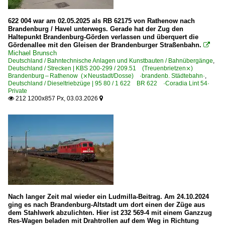
Bahntechnische Anlagen und Kunstbauten
2021
622 004 war am 02.05.2025 als RB 62175 von Rathenow nach
Bahnübergänge
Brandenburg / Havel unterwegs. Gerade hat der Zug den
2022
Haltepunkt Brandenburg-Görden verlassen und überquert die
Prellböcke
2023
Gördenallee mit den Gleisen der Brandenburger Straßenbahn.

Michael Brunsch
2024
Deutschland / Bahntechnische Anlagen und Kunstbauten / Bahnübergänge
,
Detailfotos
Deutschland / Strecken | KBS 200-299 / 209.51 (Treuenbrietzen⨯)
2025
Brandenburg – Rathenow (⨯Neustadt/Dosse) ·brandenb. Städtebahn·
,
~ Sonstiges
Deutschland / Dieseltriebzüge | 95 80 / 1 622 BR 622 ·Coradia Lint 54·
Private
212 1200x857 Px, 03.03.2026


Dieselloks | 92 80
1 232 BR 232 DR 132 · DR 130.1 'Ludmilla'
Dieseltriebzüge | 95 80
0 646 BR 646 · 946 ·GTW 2/6· Private
1 622 BR 622 ·Coradia Lint 54· Private
Nach langer Zeit mal wieder ein Ludmilla-Beitrag. Am 24.10.2024
Unternehmen (L - Z)
ging es nach Brandenburg-Altstadt um dort einen der Züge aus
dem Stahlwerk abzulichten. Hier ist 232 569-4 mit einem Ganzzug
Ostdeutsche Eisenbahn GmbH, Parchim ·ODEG·
Res-Wagen beladen mit Drahtrollen auf dem Weg in Richtung