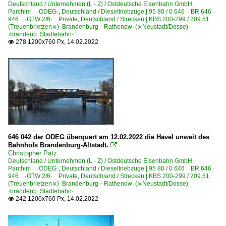
Deutschland / Unternehmen (L - Z) / Ostdeutsche Eisenbahn GmbH,
Parchim ·ODEG·
,
Deutschland / Dieseltriebzüge | 95 80 / 0 646 BR 646 ·
946 ·GTW 2/6· Private
,
Deutschland / Strecken | KBS 200-299 / 209.51
(Treuenbrietzen⨯) Brandenburg – Rathenow (⨯Neustadt/Dosse)
·brandenb. Städtebahn·
278 1200x760 Px, 14.02.2022

646 042 der ODEG überquert am 12.02.2022 die Havel unweit des
Bahnhofs Brandenburg-Altstadt.

Christopher Pätz
Deutschland / Unternehmen (L - Z) / Ostdeutsche Eisenbahn GmbH,
Parchim ·ODEG·
,
Deutschland / Dieseltriebzüge | 95 80 / 0 646 BR 646 ·
946 ·GTW 2/6· Private
,
Deutschland / Strecken | KBS 200-299 / 209.51
(Treuenbrietzen⨯) Brandenburg – Rathenow (⨯Neustadt/Dosse)
·brandenb. Städtebahn·
242 1200x760 Px, 14.02.2022
