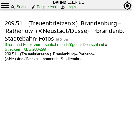
BAHN
BILDER.DE
Suche
Registrieren
Login
209.51 (Treuenbrietzen⨯) Brandenburg –
Rathenow (⨯Neustadt/Dosse) ·brandenb.
Städtebahn· Fotos
16 Bilder
Bilder und Fotos von Eisenbahn und Zügen
»
Deutschland
»
Strecken | KBS 200-299
»
209.51 (Treuenbrietzen⨯) Brandenburg – Rathenow
(⨯Neustadt/Dosse) ·brandenb. Städtebahn·