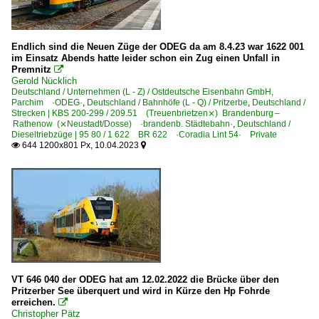
Endlich sind die Neuen Züge der ODEG da am 8.4.23 war 1622 001
im Einsatz Abends hatte leider schon ein Zug einen Unfall in
Premnitz

Gerold Nücklich
Deutschland / Unternehmen (L - Z) / Ostdeutsche Eisenbahn GmbH,
Parchim ·ODEG·
,
Deutschland / Bahnhöfe (L - Q) / Pritzerbe
,
Deutschland /
Strecken | KBS 200-299 / 209.51 (Treuenbrietzen⨯) Brandenburg –
Rathenow (⨯Neustadt/Dosse) ·brandenb. Städtebahn·
,
Deutschland /
Dieseltriebzüge | 95 80 / 1 622 BR 622 ·Coradia Lint 54· Private
644 1200x801 Px, 10.04.2023


VT 646 040 der ODEG hat am 12.02.2022 die Brücke über den
Pritzerber See überquert und wird in Kürze den Hp Fohrde
erreichen.

Christopher Pätz