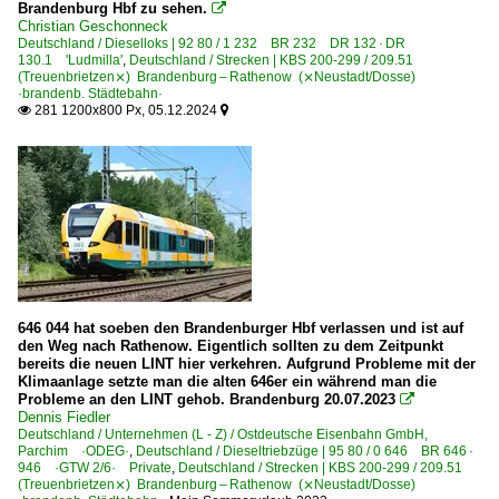
Brandenburg Hbf zu sehen.

Christian Geschonneck
Luxemburg
Deutschland / Dieselloks | 92 80 / 1 232 BR 232 DR 132 · DR
130.1 'Ludmilla'
,
Deutschland / Strecken | KBS 200-299 / 209.51
(Treuenbrietzen⨯) Brandenburg – Rathenow (⨯Neustadt/Dosse)
Dieseltriebzüge
·brandenb. Städtebahn·
281 1200x800 Px, 05.12.2024


BR 628/928
646 044 hat soeben den Brandenburger Hbf verlassen und ist auf
den Weg nach Rathenow. Eigentlich sollten zu dem Zeitpunkt
bereits die neuen LINT hier verkehren. Aufgrund Probleme mit der
Klimaanlage setzte man die alten 646er ein während man die
Probleme an den LINT gehob. Brandenburg 20.07.2023

Dennis Fiedler
Deutschland / Unternehmen (L - Z) / Ostdeutsche Eisenbahn GmbH,
Parchim ·ODEG·
,
Deutschland / Dieseltriebzüge | 95 80 / 0 646 BR 646 ·
946 ·GTW 2/6· Private
,
Deutschland / Strecken | KBS 200-299 / 209.51
(Treuenbrietzen⨯) Brandenburg – Rathenow (⨯Neustadt/Dosse)