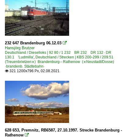
232 647 Brandenburg 06.12.03

Hansjörg Brutzer
Deutschland / Dieselloks | 92 80 / 1 232 BR 232 DR 132 · DR
130.1 'Ludmilla'
,
Deutschland / Strecken | KBS 200-299 / 209.51
(Treuenbrietzen⨯) Brandenburg – Rathenow (⨯Neustadt/Dosse)
·brandenb. Städtebahn·
321 1200x796 Px, 02.08.2021

628 653, Premnitz, RB6587, 27.10.1997. Strecke Brandenburg -
Rathenow
