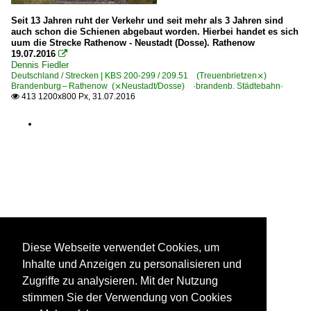
Seit 13 Jahren ruht der Verkehr und seit mehr als 3 Jahren sind
auch schon die Schienen abgebaut worden. Hierbei handet es sich
uum die Strecke Rathenow - Neustadt (Dosse). Rathenow
19.07.2016

Dennis Fiedler
Deutschland / Strecken | KBS 200-299 / 209.51 (Treuenbrietzen⨯)
Brandenburg – Rathenow (⨯Neustadt/Dosse) ·brandenb. Städtebahn·
413 1200x800 Px, 31.07.2016

Diese Webseite verwendet Cookies, um
Inhalte und Anzeigen zu personalisieren und
Zugriffe zu analysieren. Mit der Nutzung
stimmen Sie der Verwendung von Cookies