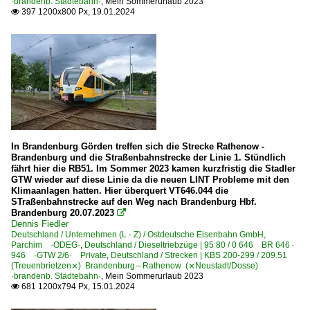
·brandenb. Städtebahn·
,
Mein Sommerurlaub 2023
397 1200x800 Px, 19.01.2024

In Brandenburg Görden treffen sich die Strecke Rathenow -
Brandenburg und die Straßenbahnstrecke der Linie 1. Stündlich
fährt hier die RB51. Im Sommer 2023 kamen kurzfristig die Stadler
GTW wieder auf diese Linie da die neuen LINT Probleme mit den
Klimaanlagen hatten. Hier überquert VT646.044 die
STraßenbahnstrecke auf den Weg nach Brandenburg Hbf.
Brandenburg 20.07.2023

Dennis Fiedler
Deutschland / Unternehmen (L - Z) / Ostdeutsche Eisenbahn GmbH,
Parchim ·ODEG·
,
Deutschland / Dieseltriebzüge | 95 80 / 0 646 BR 646 ·
946 ·GTW 2/6· Private
,
Deutschland / Strecken | KBS 200-299 / 209.51
(Treuenbrietzen⨯) Brandenburg – Rathenow (⨯Neustadt/Dosse)
·brandenb. Städtebahn·
,
Mein Sommerurlaub 2023
681 1200x794 Px, 15.01.2024
