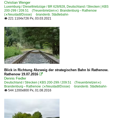
Christian Wenger
Luxemburg / Dieseltriebzüge / BR 628/928
,
Deutschland / Strecken | KBS
200-299 / 209.51 (Treuenbrietzen⨯) Brandenburg – Rathenow
(⨯Neustadt/Dosse) ·brandenb. Städtebahn·
221 1104x726 Px, 03.03.2021

Blick in Richtung Abzweig der strategischen Bahn bi Rathenow.
Rathenow 19.07.2016

Dennis Fiedler
Deutschland / Strecken | KBS 200-299 / 209.51 (Treuenbrietzen⨯)
Brandenburg – Rathenow (⨯Neustadt/Dosse) ·brandenb. Städtebahn·
544 1200x800 Px, 01.08.2016
