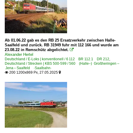
Internationale Gesellschaft für Eisenbahnverkehr, Hersbr
Unternehmen (L - Z)
Leipziger Eisenbahnverkehrsgesellschaft mbH ·LEG·
Mitteldeutsche Eisenbahn GmbH, Schkopau ·MEG·
Ab 01.06.22 gab es den RB 25 Ersatzverkehr zwischen Halle-
Saalfeld und zurück. RB 31949 fuhr mit 112 166 und wurde am
PRESS Eisenbahn-Bau- und Betriebsgesellschaft Pressnit
23.08.22 in Remschütz abgelichtet.

RailAdventure GmbH, München ·RADVE·
Alexander Hertel
Deutschland / E-Loks | konventionell / 6 112 BR 112.1 DR 212
,
Raildox GmbH u Co.KG, Erfurt ·RDX·
Deutschland / Strecken | KBS 500-599 / 560 (Halle–) Großheringen –
Jena – Saalfeld ·Saalbahn·
Railpool GmbH, München ·Rpool·
200 1200x869 Px, 27.05.2025


Railsystems RP GmbH, Gotha ·RPRS·
RBH Logistics GmbH, Gladbeck
Retrack Germany GmbH, Hamburg ·VTGRT·
RheinCargo GmbH & Co. KG ·RHC·
Salzland Rail Service GmbH, Bernburg ·SRS·SLRS·
SRI Rail Invest GmbH, Grundremmingen
TrainLog GmbH, Germersheim i.d. Pfalz ·TLVG·