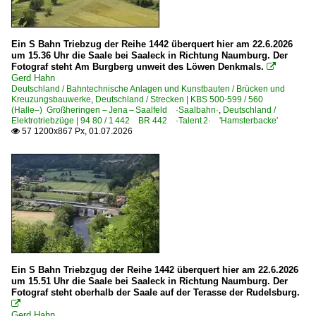
2012-04-28 Saaletal KBS 560
2010
2011
Ein S Bahn Triebzug der Reihe 1442 überquert hier am 22.6.2026
Deutschland
2012
um 15.36 Uhr die Saale bei Saaleck in Richtung Naumburg. Der
Fotograf steht Am Burgberg unweit des Löwen Denkmals.

2013
Bahndienstfahrzeuge
Gerd Hahn
Deutschland / Bahntechnische Anlagen und Kunstbauten / Brücken und
2014
BR 741.1 | GBM GAF 100 R Gleisarbeitsfahrzeug
Kreuzungsbauwerke
,
Deutschland / Strecken | KBS 500-599 / 560
(Halle–) Großheringen – Jena – Saalfeld ·Saalbahn·
,
Deutschland /
2015
Skl Schwerlastkleinwagen | sonstige
Elektrotriebzüge | 94 80 / 1 442 BR 442 ·Talent 2· 'Hamsterbacke'
57 1200x867 Px, 01.07.2026

2016
Bahndienstfahrzeuge | Triebfahrzeuge
2017
1 203 BR 203.3 Umbau DR V 100.1
2018
2019
Bahnhöfe (A - E)
2020
Camburg (S)
Dornburg (Saale)
2020
Ein S Bahn Triebzgug der Reihe 1442 überquert hier am 22.6.2026
2021
um 15.51 Uhr die Saale bei Saaleck in Richtung Naumburg. Der
Bahnhöfe (F - K)
Fotograf steht oberhalb der Saale auf der Terasse der Rudelsburg.
2022

Göschwitz (Saale)
2023
Gerd Hahn