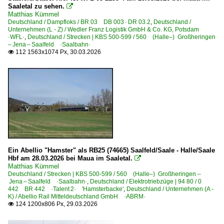
Saaletal zu sehen.

6 140 BR 140 E 40 Private
Matthias Kümmel
Deutschland / Dampfloks / BR 03 DB 003 · DR 03.2
,
Deutschland /
6 142 BR 142 DR 242 E 42
Unternehmen (L - Z) / Wedler Franz Logistik GmbH & Co. KG, Potsdam
·WFL·
,
Deutschland / Strecken | KBS 500-599 / 560 (Halle–) Großheringen
6 143 BR 143 DR 243
– Jena – Saalfeld ·Saalbahn·
112 1563x1074 Px, 30.03.2026

6 143 BR 143 DR 243 Private
6 151 BR 151
6 151 BR 151 Private
6 155 BR 155 DR 250 'Energiecontainer'
6 155 BR 155 DR 250 'Energiecontainer' Private
6 156 BR 156 DR 252
Ein Abellio "Hamster" als RB25 (74665) Saalfeld/Saale - Halle/Saale
Elektrotriebzüge | 93 8x | ICE - IC
Hbf am 28.03.2026 bei Maua im Saaletal.

Matthias Kümmel
ICE 1 BR 401 · 5 401 · 5 801-804 ganze Züge
Deutschland / Strecken | KBS 500-599 / 560 (Halle–) Großheringen –
Jena – Saalfeld ·Saalbahn·
ICE 3 BR 403 · 5 403
,
Deutschland / Elektrotriebzüge | 94 80 / 0
442 BR 442 ·Talent 2· 'Hamsterbacke'
,
Deutschland / Unternehmen (A -
ICE T BR 411 · 5 411
K) / Abellio Rail Mitteldeutschland GmbH ·ABRM·
124 1200x806 Px, 29.03.2026

ICE T BR 415 · 5 415