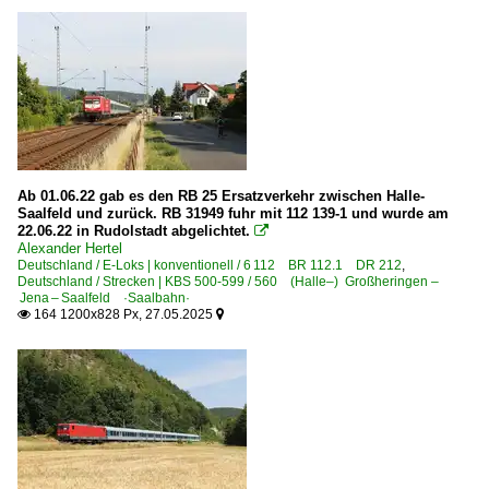
BB 37000 · 37500 ·Prima 3-System·
Italien
Unternehmen
Mercitalia Rail S.r.l., Roma ·MIR·
Ab 01.06.22 gab es den RB 25 Ersatzverkehr zwischen Halle-
Luxemburg
Saalfeld und zurück. RB 31949 fuhr mit 112 139-1 und wurde am
22.06.22 in Rudolstadt abgelichtet.

Alexander Hertel
Unternehmen
Deutschland / E-Loks | konventionell / 6 112 BR 112.1 DR 212
,
Deutschland / Strecken | KBS 500-599 / 560 (Halle–) Großheringen –
Alpha Trains Luxembourg s.à.r.l. ·ATLU·
Jena – Saalfeld ·Saalbahn·
164 1200x828 Px, 27.05.2025


Österreich
E-Loks
BR 1016 ·ES 64 U2· Taurus
BR 1016 ·ES 64 U2· Taurus Werbeloks