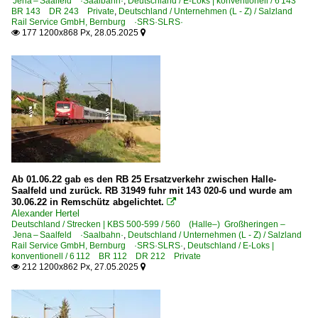
Jena – Saalfeld ·Saalbahn·
,
Deutschland / E-Loks | konventionell / 6 143
BR 143 DR 243 Private
,
Deutschland / Unternehmen (L - Z) / Salzland
Eisenbahn Logistik Leipzig GmbH ·ELL·
Rail Service GmbH, Bernburg ·SRS·SLRS·
177 1200x868 Px, 28.05.2025


Eisenbahngesellschaft Potsdam ·EGP·
ELBA Logistik GmbH, Bietigheim
Erfurter Bahn GmbH ·EB·EIB·
Erfurter Bahnservice Gesellschaft mbH ·EBS·
Erfurter Gleisbau GmbH ·EGB·
Fahrzeugwerke Karsdorf GmbH & Co. KG ·FWK·
Flex Bahndienstleistungen GmbH, Leipzig
Ab 01.06.22 gab es den RB 25 Ersatzverkehr zwischen Halle-
Gesellschaft für Fahrzeugtechnik mbH Crailsheim ·GfF·
Saalfeld und zurück. RB 31949 fuhr mit 143 020-6 und wurde am
30.06.22 in Remschütz abgelichtet.

Häfen - Und Güterverkehr Köln ·HGK·
Alexander Hertel
Deutschland / Strecken | KBS 500-599 / 560 (Halle–) Großheringen –
Havelländische Eisenbahn AG ·HVLE·
Jena – Saalfeld ·Saalbahn·
,
Deutschland / Unternehmen (L - Z) / Salzland
Rail Service GmbH, Bernburg ·SRS·SLRS·
,
Deutschland / E-Loks |
Hessische Güterbahn GmbH ·HGB·
konventionell / 6 112 BR 112 DR 212 Private
212 1200x862 Px, 27.05.2025
HSL Logistik GmbH, Hamburg


InfraLeuna GmbH, Leuna ·IL·LEUNA·
IntEgro Verkehr GmbH, Reichenbach ·INTEG·