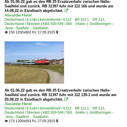
Ab 01.06.22 gab es den RB 25 Ersatzverkehr zwischen Halle-
Saalfeld und zurück. RB 31397 fuhr mit 112 166 und wurde am
TX Logistik AG, Troisdorf ·TXL·
14.08.22 in Etzelbach abgelichtet.

VTG Rail Europe GmbH, Hamburg
Alexander Hertel
Deutschland / E-Loks | konventionell / 6 112 BR 112.1 DR 212
,
Wedler Franz Logistik GmbH & Co. KG, Potsdam ·WFL·
Deutschland / Strecken | KBS 500-599 / 560 (Halle–) Großheringen –
Jena – Saalfeld ·Saalbahn·
Weser Ems Eisenbahn GmbH ·WEE·
150 1200x882 Px, 27.05.2025


Unternehmen | historisch
ARS Altmann - PCT Private Car Train GmbH bis 2016 >Ra
DB Schenker Rail Deutschland AG, Mainz bis 03.2016
MRCE Dispolok GmbH, München ·DISPO· bis 10.2023
Zweikraftloks | Zweikrafthybridloks | 90 80
Ab 01.06.22 gab es den RB 25 Ersatzverkehr zwischen Halle-
2 159 BR 159 ·Eurodual·
Saalfeld und zurück. RB 31397 fuhr mit 112 139-1 und wurde am
29.08.22 in Etzelbach abgelichtet.

Alexander Hertel
Frankreich
Deutschland / E-Loks | konventionell / 6 112 BR 112.1 DR 212
,
Deutschland / Strecken | KBS 500-599 / 560 (Halle–) Großheringen –
Jena – Saalfeld ·Saalbahn·
E-Loks | Mehrsystem
173 1200x854 Px, 27.05.2025

