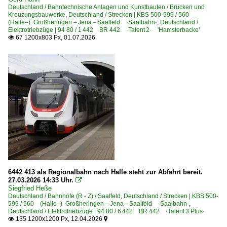
Deutschland / Bahntechnische Anlagen und Kunstbauten / Brücken und
Jena (alle Bahnhöfe)
2024
Kreuzungsbauwerke
,
Deutschland / Strecken | KBS 500-599 / 560
(Halle–) Großheringen – Jena – Saalfeld ·Saalbahn·
,
Deutschland /
2025
Elektrotriebzüge | 94 80 / 1 442 BR 442 ·Talent 2· 'Hamsterbacke'
Bahnhöfe (L - Q)
67 1200x803 Px, 01.07.2026

2026
Naumburg (Saale) Hbf ·UNM·
Bahnhöfe (R - Z)
Rudolstadt (alle Bahnhöfe)
Saalfeld
Zeutsch
Bahntechnische Anlagen und Kunstbauten
Bahnübergänge
6442 413 als Regionalbahn nach Halle steht zur Abfahrt bereit.
Brücken und Kreuzungsbauwerke
27.03.2026 14:33 Uhr.

Kilometersteine und Kilometerschilder
Siegfried Heße
Deutschland / Bahnhöfe (R - Z) / Saalfeld
,
Deutschland / Strecken | KBS 500-
Stellwerke
599 / 560 (Halle–) Großheringen – Jena – Saalfeld ·Saalbahn·
,
Deutschland / Elektrotriebzüge | 94 80 / 6 442 BR 442 ·Talent 3 Plus·
135 1200x1200 Px, 12.04.2026


Dampfloks