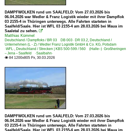
6 185 BR 185 ·Traxx AC1/2· Werbeloks
DAMPFWOLKEN rund um SAALFELD: Vom 27.03.2026 bis
6 186 BR 186 ·Traxx MS2e·
06.04.2026 war Wedler & Franz Logistik wieder mit ihrer Dampflok
03 2155-4 in Thüringen unterwegs. Alle Fahrten starteten in
6 187 BR 187 ·Traxx AC3·
Saalfeld/Saale. Hier ist WFL 03 2155-4 am 28.03.2026 bei Maua im
6 187 BR 187 ·Traxx AC3· Private
Saaletal zu sehen.

Matthias Kümmel
6 189 BR 189 ·ES 64 F4· Private
Deutschland / Dampfloks / BR 03 DB 003 · DR 03.2
,
Deutschland /
Unternehmen (L - Z) / Wedler Franz Logistik GmbH & Co. KG, Potsdam
6 192 BR 192 ·Smartron·
·WFL·
,
Deutschland / Strecken | KBS 500-599 / 560 (Halle–) Großheringen
– Jena – Saalfeld ·Saalbahn·
6 193 ¦ 7 193 BR 193 ·Vectron AC/MS· 'X4 E' Private
84 1200x805 Px, 30.03.2026

6 193 BR 193 ·Vectron AC/MS·
E-Loks | konventionell
6 103 BR 103.1
6 110 BR 110 E 10 Werbeloks
6 112 BR 112 DR 212 Private
6 112 BR 112.1 DR 212
DAMPFWOLKEN rund um SAALFELD: Vom 27.03.2026 bis
06.04.2026 war Wedler & Franz Logistik wieder mit ihrer Dampflok
6 114 BR 114.0 ex 112.0 Private
03 2155-4 in Thüringen unterwegs. Alle Fahrten starteten in
6 139 BR 139 E 40.11 Private
Saalfeld/Saale. Hier ist WFL 03 2155-4 am 28.03.2026 bei Maua im