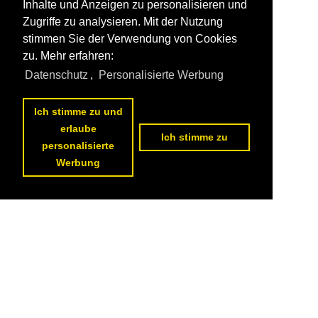
Inhalte und Anzeigen zu personalisieren und
Zugriffe zu analysieren. Mit der Nutzung
stimmen Sie der Verwendung von Cookies
zu. Mehr erfahren:
Datenschutz
,
Personalisierte Werbung
Ich stimme zu und
erlaube
Ich stimme zu
personalisierte
Werbung
1
2
3
4
5
6
7
8
9
10
nächste Seite
>>
Datenschutzerklärung
|
Impressum
|
Kontakt