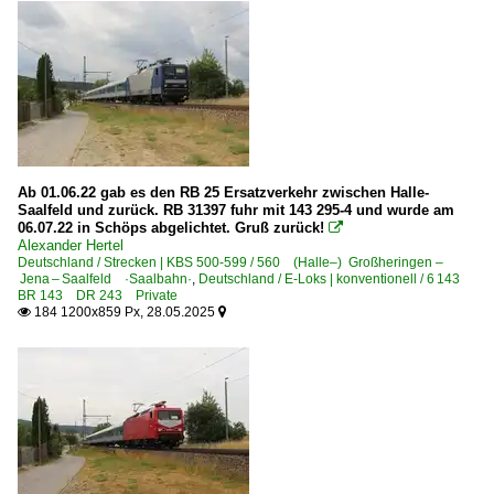
Regional- und Fernzüge
MET Metropolitan-Züge
Regionalzüge (Bundesländer)
Sachsen-Anhalt
Thüringen
Ab 01.06.22 gab es den RB 25 Ersatzverkehr zwischen Halle-
Saalfeld und zurück. RB 31397 fuhr mit 143 295-4 und wurde am
06.07.22 in Schöps abgelichtet. Gruß zurück!

S-Bahnen und Regionalstadtbahnen
Alexander Hertel
Deutschland / Strecken | KBS 500-599 / 560 (Halle–) Großheringen –
S-Bahn Nürnberg
Jena – Saalfeld ·Saalbahn·
,
Deutschland / E-Loks | konventionell / 6 143
BR 143 DR 243 Private
184 1200x859 Px, 28.05.2025


Straßenbahnfahrzeuge
Solaris | Tramino | NGT10 | Gelenktriebwagen LVB-Typ 39
Strecken | KBS 500-599
559 Orlamünde – Pößneck unt. Bf ·Orlabahn·
580 Halle – Naumburg – Erfurt – Bebra ·Thüringer Bahn