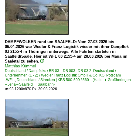
E-Loks | Drehstrom | 91 80
6 101 BR 101
6 101 BR 101 Werbeloks
6 120 BR 120 Private
DAMPFWOLKEN rund um SAALFELD: Vom 27.03.2026 bis
6 120 BR 120.1
06.04.2026 war Wedler & Franz Logistik wieder mit ihrer Dampflok
03 2155-4 in Thüringen unterwegs. Alle Fahrten starteten in
6 145 BR 145 ·Traxx AC· Private
Saalfeld/Saale. Hier ist WFL 03 2155-4 am 28.03.2026 bei Maua im
Saaletal zu sehen.
6 146 BR 146 ·Traxx AC1/2·

Matthias Kümmel
6 147 BR 147.5 ·Traxx AC3· IC
Deutschland / Dampfloks / BR 03 DB 003 · DR 03.2
,
Deutschland /
Unternehmen (L - Z) / Wedler Franz Logistik GmbH & Co. KG, Potsdam
6 152 BR 152 ·ES 64 F·
·WFL·
,
Deutschland / Strecken | KBS 500-599 / 560 (Halle–) Großheringen
– Jena – Saalfeld ·Saalbahn·
6 152 BR 152 ·ES 64 F· Werbeloks
93 1200x870 Px, 30.03.2026

6 182 BR 182 ·ES 64 U2· Private
6 183 BR 183 ·ES 64 U4·
6 185 BR 185 ·Traxx AC1/2·
6 185 BR 185 ·Traxx AC1/2· Lokportaits
6 185 BR 185 ·Traxx AC1/2· Private