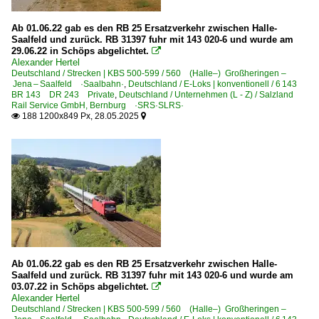
Unternehmen (A - K)
Ab 01.06.22 gab es den RB 25 Ersatzverkehr zwischen Halle-
Saalfeld und zurück. RB 31397 fuhr mit 143 020-6 und wurde am
Abellio Rail Mitteldeutschland GmbH ·ABRM·
29.06.22 in Schöps abgelichtet.

Alexander Hertel
Altmark-Rail GmbH, Oebisfelde-Weferlingen ·AMR·
Deutschland / Strecken | KBS 500-599 / 560 (Halle–) Großheringen –
Jena – Saalfeld ·Saalbahn·
,
Deutschland / E-Loks | konventionell / 6 143
Bahnlogistik24 GmbH Dresden ·BLC·
BR 143 DR 243 Private
,
Deutschland / Unternehmen (L - Z) / Salzland
Rail Service GmbH, Bernburg ·SRS·SLRS·
BayernBahn GmbH, Nördlingen ·BYB·
188 1200x849 Px, 28.05.2025


BUDAMAR West GmbH ·BDMW·
Cargo Logistik Rail-Service ·CLR·
DB Cargo Deutschland AG, Mainz ex DB Schenker
DB Fernverkehr AG, Frankfurt (Main)
DB Netz Instandhaltung, Frankfurt a. Main ·DBMP·
DB Regio AG - DB Gebrauchtzug
DB Regio AG - Region Bayern
Ab 01.06.22 gab es den RB 25 Ersatzverkehr zwischen Halle-
Saalfeld und zurück. RB 31397 fuhr mit 143 020-6 und wurde am
DB Regio AG - Region Südost
03.07.22 in Schöps abgelichtet.

Alexander Hertel
DB RegioNetz - Westfrankenbahn ·WFB·
Deutschland / Strecken | KBS 500-599 / 560 (Halle–) Großheringen –
Deutsche Gleis- und Tiefbau GmbH ·DGT·