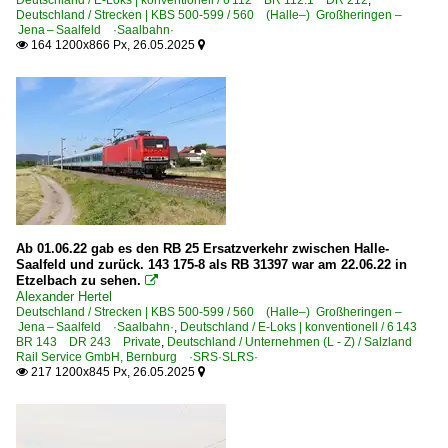
Deutschland / E-Loks | konventionell / 6 112 BR 112.1 DR 212
,
E-Loks | 91 85
Deutschland / Strecken | KBS 500-599 / 560 (Halle–) Großheringen –
Jena – Saalfeld ·Saalbahn·
4 421 Re 421 Re 4/4 II CH+D ·SBB·
164 1200x866 Px, 26.05.2025


Ab 01.06.22 gab es den RB 25 Ersatzverkehr zwischen Halle-
Saalfeld und zurück. 143 175-8 als RB 31397 war am 22.06.22 in
Etzelbach zu sehen.

Alexander Hertel
Deutschland / Strecken | KBS 500-599 / 560 (Halle–) Großheringen –
Jena – Saalfeld ·Saalbahn·
,
Deutschland / E-Loks | konventionell / 6 143
BR 143 DR 243 Private
,
Deutschland / Unternehmen (L - Z) / Salzland
Rail Service GmbH, Bernburg ·SRS·SLRS·
217 1200x845 Px, 26.05.2025

