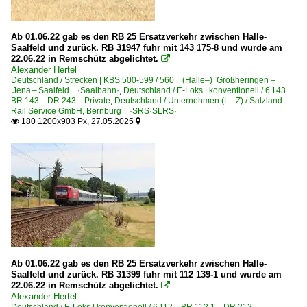
BR 1116 ·ES 64 U2· Taurus
BR 1293 ·Vectron MS· Werbeloks
Ab 01.06.22 gab es den RB 25 Ersatzverkehr zwischen Halle-
Saalfeld und zurück. RB 31947 fuhr mit 143 175-8 und wurde am
Unternehmen
22.06.22 in Remschütz abgelichtet.

Alexander Hertel
City Air Terminal Betriebsgesellschaft m.b.H. ·CAT·
Deutschland / Strecken | KBS 500-599 / 560 (Halle–) Großheringen –
Jena – Saalfeld ·Saalbahn·
,
Deutschland / E-Loks | konventionell / 6 143
ELL - European Locomotive Leasing, Wien ·ELOC·
BR 143 DR 243 Private
,
Deutschland / Unternehmen (L - Z) / Salzland
Rail Service GmbH, Bernburg ·SRS·SLRS·
Österreichische Bundesbahnen ·ÖBB·
180 1200x903 Px, 27.05.2025


Rail Transport Service GmbH, Graz ·RTS·
Salzburger Eisenbahn Transport Logistik GmbH ·SETG·
Polen
HGV-Triebzüge
ED250 2 370 ·Pendolino·
Ab 01.06.22 gab es den RB 25 Ersatzverkehr zwischen Halle-
Saalfeld und zurück. RB 31399 fuhr mit 112 139-1 und wurde am
Schweiz
22.06.22 in Remschütz abgelichtet.

Alexander Hertel