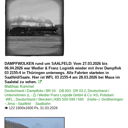
1 232 BR 232 DR 132 · DR 130.1 Lokportraits 'Ludmill
1 232 BR 232 DR 132 · DR 130.1 Private 'Ludmilla'
1 233 BR 233 Umbau DB 232 'Ludmilla'
1 247 BR 247 ·Vectron DE· Private
1 250 BR 250 ·DE-AC33C· 'Tiger'
1 264 BR 264 ·Maxima 40 CC·
1 266 BR 266 ·JT42CWR(M/-T1)· Class 66
DAMPFWOLKEN rund um SAALFELD: Vom 27.03.2026 bis
Dieseltriebzüge | 95 80
06.04.2026 war Wedler & Franz Logistik wieder mit ihrer Dampflok
03 2155-4 in Thüringen unterwegs. Alle Fahrten starteten in
0 612 BR 612 ·RegioSwinger· 'Wackeldackel'
Saalfeld/Saale. Hier ist WFL 03 2155-4 am 28.03.2026 bei Maua im
Saaletal zu sehen.

0 628 BR 628 · 928 · BR 629
Matthias Kümmel
Deutschland / Dampfloks / BR 03 DB 003 · DR 03.2
0 642 BR 642 ·Desiro·
,
Deutschland /
Unternehmen (L - Z) / Wedler Franz Logistik GmbH & Co. KG, Potsdam
0 650 BR 650 ·RS1· Private
·WFL·
,
Deutschland / Strecken | KBS 500-599 / 560 (Halle–) Großheringen
– Jena – Saalfeld ·Saalbahn·
122 1600x1600 Px, 31.03.2026

E-Loks | Altbau
E 94 BR 194 · DR 254