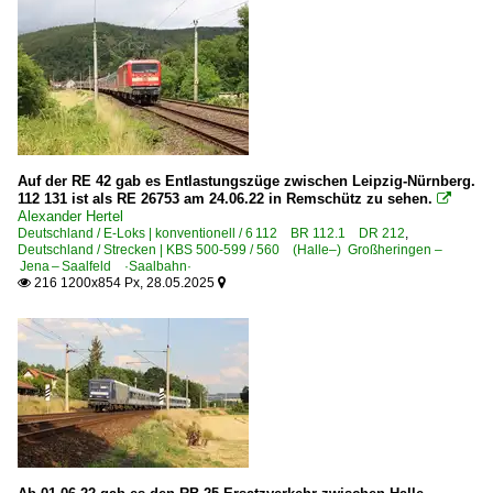
Elektrotriebzüge | 94 80
0 423 BR 423
0 442 BR 442 ·Talent 2· 'Hamsterbacke'
1 442 BR 442 ·Talent 2· 'Hamsterbacke'
6 442 BR 442 ·Talent 3 Plus·
Auf der RE 42 gab es Entlastungszüge zwischen Leipzig-Nürnberg.
9 442 BR 442 ·Talent 2· 'Hamsterbacke'
112 131 ist als RE 26753 am 24.06.22 in Remschütz zu sehen.

Alexander Hertel
Deutschland / E-Loks | konventionell / 6 112 BR 112.1 DR 212
,
Galerien
Deutschland / Strecken | KBS 500-599 / 560 (Halle–) Großheringen –
Jena – Saalfeld ·Saalbahn·
Bahn und Landschaft
216 1200x854 Px, 28.05.2025


Sonderzüge und Sonderfahrten
Güterverkehr
Gemischte Güterzüge
Güterzüge (sonstige)
Kessel- und Silozüge
KLV Containerzüge