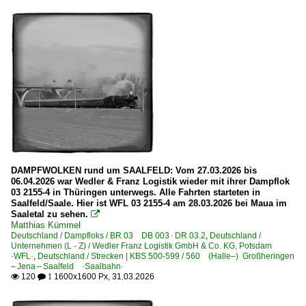
BR 03 DB 003 · DR 03.2
BR 41 DR 41.1 ·Reko-Lok·
BR 50 DR 50.35-37 ·DR-Rekolok·
Dieselloks | 92 80
1 204 BR 204 · DR 110 DR V 100
1 211 BR 211 DB V 100.10 Private
1 218 BR 218
DAMPFWOLKEN rund um SAALFELD: Vom 27.03.2026 bis
1 218 BR 218 Private
06.04.2026 war Wedler & Franz Logistik wieder mit ihrer Dampflok
03 2155-4 in Thüringen unterwegs. Alle Fahrten starteten in
1 219 BR 219 DR 119 'U-Boot'
Saalfeld/Saale. Hier ist WFL 03 2155-4 am 28.03.2026 bei Maua im
1 223 BR 223 · BR 253 · DE 2000 ·ER20·
Saaletal zu sehen.

Matthias Kümmel
1 227 BR 227 ·NoHAB AA16· 'V 170'
Deutschland / Dampfloks / BR 03 DB 003 · DR 03.2
,
Deutschland /
Unternehmen (L - Z) / Wedler Franz Logistik GmbH & Co. KG, Potsdam
1 228 BR 228 · DR 118 DR V 180
·WFL·
,
Deutschland / Strecken | KBS 500-599 / 560 (Halle–) Großheringen
– Jena – Saalfeld ·Saalbahn·
1 229 BR 229 · DR 229 Umbau Krupp
120
1600x1600 Px, 31.03.2026

 1
1 232 BR 232 DR 132 · DR 130.1 'Ludmilla'