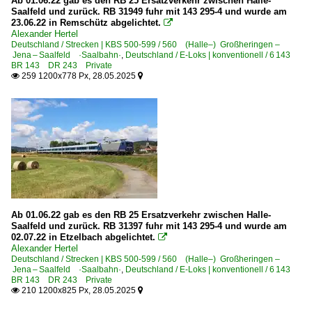
Ab 01.06.22 gab es den RB 25 Ersatzverkehr zwischen Halle-
Saalfeld und zurück. RB 31949 fuhr mit 143 295-4 und wurde am
23.06.22 in Remschütz abgelichtet.

Museumsbahnen
Alexander Hertel
Deutschland / Strecken | KBS 500-599 / 560 (Halle–) Großheringen –
BSW Gruppe Traditionsgemeinschaft Bw Halle P e.V.
Jena – Saalfeld ·Saalbahn·
,
Deutschland / E-Loks | konventionell / 6 143
BR 143 DR 243 Private
Dampflokfreunde Berlin e.V., B-Schöneweide ·DLFB·
259 1200x778 Px, 28.05.2025


Personenwagen
Eilzugwagen 2. Serie n-Wagen 'Silberlinge'
Personenwagen | Steuerwagen
Doppelstock-Steuerwagen 1. Generation modernisiert (B
Doppelstock-Steuerwagen 2. Generation für DR 760.0
Ab 01.06.22 gab es den RB 25 Ersatzverkehr zwischen Halle-
Doppelstock-Steuerwagen 3. Generation 761, 762
Saalfeld und zurück. RB 31397 fuhr mit 143 295-4 und wurde am
02.07.22 in Etzelbach abgelichtet.

Doppelstock-Steuerwagen 4. Generation 763-767, 785
Alexander Hertel
Deutschland / Strecken | KBS 500-599 / 560 (Halle–) Großheringen –
Doppelstock-Steuerwagen 5. Generation IC2 668
Jena – Saalfeld ·Saalbahn·
,
Deutschland / E-Loks | konventionell / 6 143
BR 143 DR 243 Private
IC-Steuerwagen 286
210 1200x825 Px, 28.05.2025


Steuerwagen Bauart Wittenberge