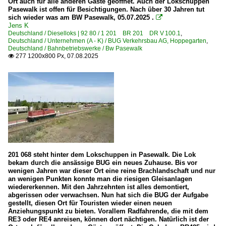
Ort auch für alle anderen Gäste geöffnet. Auch der Lokschuppen
Pasewalk ist offen für Besichtigungen. Nach über 30 Jahren tut
sich wieder was am BW Pasewalk, 05.07.2025 .

Jens K
Deutschland / Dieselloks | 92 80 / 1 201 BR 201 DR V 100.1
,
Deutschland / Unternehmen (A - K) / BUG Verkehrsbau AG, Hoppegarten
,
Deutschland / Bahnbetriebswerke / Bw Pasewalk
277 1200x800 Px, 07.08.2025

201 068 steht hinter dem Lokschuppen in Pasewalk. Die Lok
bekam durch die ansässige BUG ein neues Zuhause. Bis vor
wenigen Jahren war dieser Ort eine reine Brachlandschaft und nur
an wenigen Punkten konnte man die riesigen Gleisanlagen
wiedererkennen. Mit den Jahrzehnten ist alles demontiert,
abgerissen oder verwachsen. Nun hat sich die BUG der Aufgabe
gestellt, diesen Ort für Touristen wieder einen neuen
Anziehungspunkt zu bieten. Vorallem Radfahrende, die mit dem
RE3 oder RE4 anreisen, können dort nächtigen. Natürlich ist der