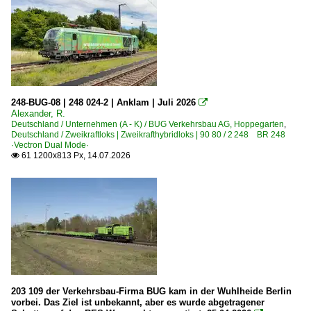
Kirchen/Sieg
2026
Bahnhöfe (L - Q)
Mainz Hbf ·FMZ·
Pasewalk
248-BUG-08 | 248 024-2 | Anklam | Juli 2026

Alexander, R.
Dieselloks | 92 80
Deutschland / Unternehmen (A - K) / BUG Verkehrsbau AG, Hoppegarten
,
Deutschland / Zweikraftloks | Zweikrafthybridloks | 90 80 / 2 248 BR 248
1 201 BR 201 DR V 100.1
·Vectron Dual Mode·
61 1200x813 Px, 14.07.2026

1 202 BR 202 DR 112 · DR 110 DR V 100.1
1 202 BR 202 DR 112 · DR 110 DR V 100.1 Private
1 203 BR 203 DR 110 Umbau DR V 100.1 Private
1 277 BR 277 ·G 1700, G 1700-2 BB·
Dieselloks | bis 100 km/h | 98 80
0 650 BR 650 ·Vossloh G6·
203 109 der Verkehrsbau-Firma BUG kam in der Wuhlheide Berlin
3 201 BR 201 DR 110 DR V 100
vorbei. Das Ziel ist unbekannt, aber es wurde abgetragener