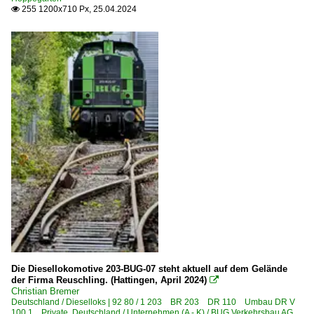
255 1200x710 Px, 25.04.2024

Die Diesellokomotive 203-BUG-07 steht aktuell auf dem Gelände
der Firma Reuschling. (Hattingen, April 2024)

Christian Bremer
Deutschland / Dieselloks | 92 80 / 1 203 BR 203 DR 110 Umbau DR V
100.1 Private
,
Deutschland / Unternehmen (A - K) / BUG Verkehrsbau AG,