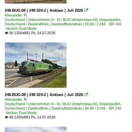
P&T OBW 10B Oberbauwagen
2012
248-BUG-08 | 248 024-2 | Anklam | Juli 2026

P&T Schotterverteil-und Planiermaschinen (USP)
2013
Alexander, R.
Deutschland / Unternehmen (A - K) / BUG Verkehrsbau AG, Hoppegarten
,
P&T SSP 110 SW Schotterplanier- und Profilierungsmasc
2014
Deutschland / Zweikraftloks | Zweikrafthybridloks | 90 80 / 2 248 BR 248
·Vectron Dual Mode·
P&T Unimat 09-475/4S N-Dynamic Weichen- und Gleisins
2015
56 1200x881 Px, 14.07.2026

P&T Weichen- und Gleisinstandhaltungsmaschinen
2016
Stopfmaschinen | sonstige
2017
Terex/Atlas 1604 Zweiwegebagger
2018
Zweiwegefahrzeuge
2019
Bahnhöfe (A - E)
2020
Bamberg
2020
248-BUG-08 | 248 024-2 | Anklam | Juli 2026
Bergen (Rügen)

2021
Alexander, R.
Berlin Lichtenberg
Deutschland / Unternehmen (A - K) / BUG Verkehrsbau AG, Hoppegarten
,
2022
Deutschland / Zweikraftloks | Zweikrafthybridloks | 90 80 / 2 248 BR 248
Düsseldorf Hbf ·KD·
·Vectron Dual Mode·
2023
48 1200x881 Px, 14.07.2026

2024
Bahnhöfe (F - K)
2025