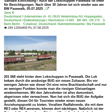
Sanitäre Einrichtung? Auch der Lokschuppen Pasewalk ist offen
für Besichtigungen. Nach über 30 Jahren tut sich wieder was am
BW Pasewalk, 05.07.2025 .

Jens K
Deutschland / Unternehmen (A - K) / BUG Verkehrsbau AG, Hoppegarten
,
Deutschland / Elektrotriebzüge | Gleichstrom / 0 485 BR 485 · DR 270 S-
Bahn Berlin 'Coladose'
,
Deutschland / Bahnbetriebswerke / Bw Pasewalk
269 1200x800 Px, 07.08.2025

201 068 steht hinter dem Lokschuppen in Pasewalk. Die Lok
bekam durch die ansässige BUG ein neues Zuhause. Bis vor
wenigen Jahren war dieser Ort eine reine Brachlandschaft und nur
an wenigen Punkten konnte man die riesigen Gleisanlagen
wiedererkennen. Mit den Jahrzehnten ist alles demontiert,
abgerissen oder verwachsen. Nun hat sich die BUG der Aufgabe
gestellt, diesen Ort für Touristen wieder einen neuen
Anziehungspunkt zu bieten. Vorallem Radfahrende, die mit dem
RE3 oder RE4 anreisen, können dort nächtigen. Natürlich ist der