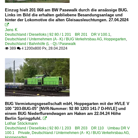
Einzug hielt 201 068 am BW Pasewalk durch die ansässige BUG.
Links im Bild die erhalten gebliebene Besandungsanlage und
hinter der Lokomotive die alten Gleisausleuchtungen. 27.04.2024

Jens K
Deutschland / Dieselloks | 92 80 / 1 201 BR 201 DR V 100.1
,
Deutschland / Unternehmen (A - K) / BUG Verkehrsbau AG, Hoppegarten
,
Deutschland / Bahnhöfe (L - Q) / Pasewalk
389
1200x800 Px, 28.04.2024

 4
BUG Vermietungsgesellschaft mbH, Hoppegarten mit der HVLE V
100 "203-BUG-05" [NVR-Nummer: 92 80 1203 141-7 D-HVLE] und
einem BUG Niederflurendwagen am Haken am 22.04.24 Höhe
Berlin Springpfuhl.

Lothar Stöckmann
Deutschland / Dieselloks | 92 80 / 1 203 BR 203 DR 110 Umbau DR V
100.1 Private
,
Deutschland / Unternehmen (A - K) / BUG Verkehrsbau AG,
Hoppegarten