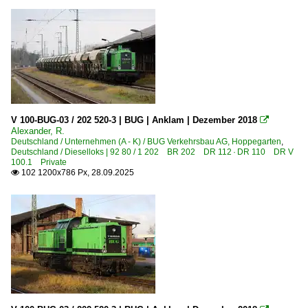
S-Bahn Berlin ·BVG, DB·
Strecken | KBS 100-199
190 Stralsund – Bergen auf Rügen – Lietzow – Borchtitz –
Strecken | KBS 200-299
Strecke 6080 Eichgestell – Wuhlheide – Biesdorfer Kreuz
V 100-BUG-03 / 202 520-3 | BUG | Anklam | Dezember 2018

Alexander, R.
Strecke 6126 Saarmund – Diedersdorf – Schönefeld Flugh
Deutschland / Unternehmen (A - K) / BUG Verkehrsbau AG, Hoppegarten
,
Deutschland / Dieselloks | 92 80 / 1 202 BR 202 DR 112 · DR 110 DR V
Strecke 6170 Moabit – Ostkreuz – Südkreuz – Westkreuz –
100.1 Private
102 1200x786 Px, 28.09.2025

Strecken | KBS 400-499
435 Schwerte – Arnsberg – Brilon Wald – Warburg ·Ober
466 Wiesbaden – Kaub – Niederlahnstein ·rechte Rheinst
Unternehmen (A - K)
Havelländische Eisenbahn AG ·HVLE·