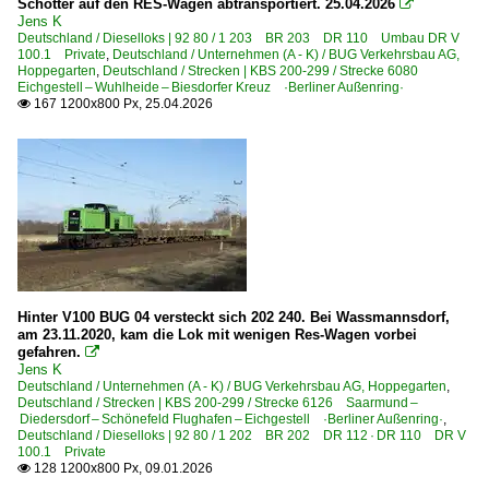
3 202 BR 202 DR 112 DR V 100.1
Schotter auf den RES-Wagen abtransportiert. 25.04.2026

Jens K
3 204 BR 204 DR 114 DR V 100
Deutschland / Dieselloks | 92 80 / 1 203 BR 203 DR 110 Umbau DR V
100.1 Private
,
Deutschland / Unternehmen (A - K) / BUG Verkehrsbau AG,
3 345 · 3 346 BR 345 · BR 346 DR 105 · DR 106 DR V 60
Hoppegarten
,
Deutschland / Strecken | KBS 200-299 / Strecke 6080
Eichgestell – Wuhlheide – Biesdorfer Kreuz ·Berliner Außenring·
167 1200x800 Px, 25.04.2026

Elektrotriebzüge | Gleichstrom
0 485 BR 485 · DR 270 S-Bahn Berlin 'Coladose'
Galerien
Bahnbaustellen
Bauzugeinsätze
Hinter V100 BUG 04 versteckt sich 202 240. Bei Wassmannsdorf,
Güterverkehr
am 23.11.2020, kam die Lok mit wenigen Res-Wagen vorbei
gefahren.

Güterzüge (sonstige)
Jens K
Deutschland / Unternehmen (A - K) / BUG Verkehrsbau AG, Hoppegarten
,
Schotter- und Kieszüge
Deutschland / Strecken | KBS 200-299 / Strecke 6126 Saarmund –
Diedersdorf – Schönefeld Flughafen – Eichgestell ·Berliner Außenring·
Schwellenzüge
,
Deutschland / Dieselloks | 92 80 / 1 202 BR 202 DR 112 · DR 110 DR V
100.1 Private
128 1200x800 Px, 09.01.2026

S-Bahnen und Regionalstadtbahnen