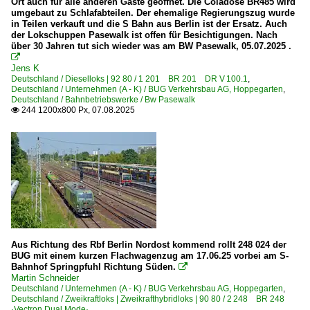
Ort auch für alle anderen Gäste geöffnet. Die Coladose BR485 wird
umgebaut zu Schlafabteilen. Der ehemalige Regierungszug wurde
in Teilen verkauft und die S Bahn aus Berlin ist der Ersatz. Auch
der Lokschuppen Pasewalk ist offen für Besichtigungen. Nach
über 30 Jahren tut sich wieder was am BW Pasewalk, 05.07.2025 .

Jens K
Deutschland / Dieselloks | 92 80 / 1 201 BR 201 DR V 100.1
,
Deutschland / Unternehmen (A - K) / BUG Verkehrsbau AG, Hoppegarten
,
Deutschland / Bahnbetriebswerke / Bw Pasewalk
244 1200x800 Px, 07.08.2025

Aus Richtung des Rbf Berlin Nordost kommend rollt 248 024 der
BUG mit einem kurzen Flachwagenzug am 17.06.25 vorbei am S-
Bahnhof Springpfuhl Richtung Süden.

Martin Schneider
Deutschland / Unternehmen (A - K) / BUG Verkehrsbau AG, Hoppegarten
,
Deutschland / Zweikraftloks | Zweikrafthybridloks | 90 80 / 2 248 BR 248
·Vectron Dual Mode·