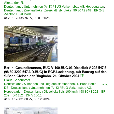
Alexander, R.
Deutschland / Unternehmen (A - K) / BUG Verkehrsbau AG, Hoppegarten
,
Deutschland / Zweikraftloks | Zweikrafthybridloks | 90 80 / 2 248 BR 248
·Vectron Dual Mode·
232 1200x776 Px, 03.01.2025

Berlin, Gesundbrunnen, BUG V 100-BUG-01 Diesellok # 202 547-6
(98 80 3202 547-6 D-BUG) in EGP-Lackierung, mit Bauzug auf den
S-Bahn Gleisen der Ringbahn. 24. Oktober 2024

Claus Schönbrodt
Deutschland / S-Bahnen und Regionalstadtbahnen / S-Bahn Berlin ·BVG,
DB·
,
Deutschland / Unternehmen (A - K) / BUG Verkehrsbau AG,
Hoppegarten
,
Deutschland / Dieselloks | bis 100 km/h | 98 80 / 3 202 BR
202 DR 112 DR V 100.1
667 1200x800 Px, 06.12.2024
