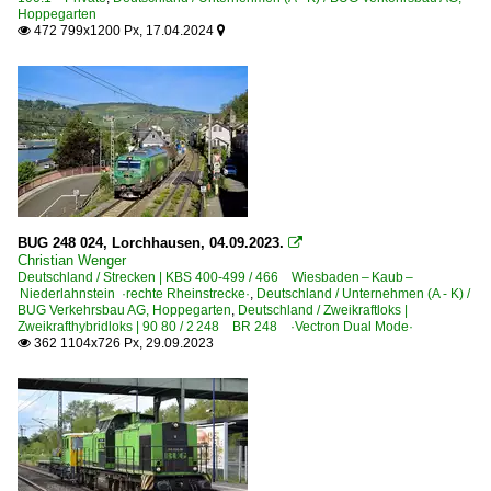
Hoppegarten
472 799x1200 Px, 17.04.2024


BUG 248 024, Lorchhausen, 04.09.2023.

Christian Wenger
Deutschland / Strecken | KBS 400-499 / 466 Wiesbaden – Kaub –
Niederlahnstein ·rechte Rheinstrecke·
,
Deutschland / Unternehmen (A - K) /
BUG Verkehrsbau AG, Hoppegarten
,
Deutschland / Zweikraftloks |
Zweikrafthybridloks | 90 80 / 2 248 BR 248 ·Vectron Dual Mode·
362 1104x726 Px, 29.09.2023
