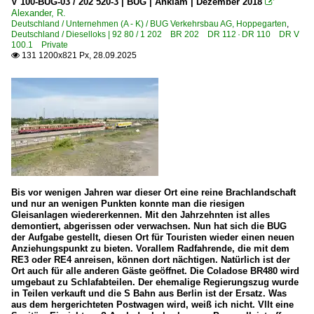
V 100-BUG-03 / 202 520-3 | BUG | Anklam | Dezember 2018

Unternehmen | historisch
Alexander, R.
Deutschland / Unternehmen (A - K) / BUG Verkehrsbau AG, Hoppegarten
,
Deutschland / Dieselloks | 92 80 / 1 202 BR 202 DR 112 · DR 110 DR V
Kube Con rail GmbH, Magdeburg ·KCR· bis 2023
100.1 Private
Westfälische Lokomotiv Fabrik Karl Reuschling GmbH 
131 1200x821 Px, 28.09.2025

Zweikraftloks | Zweikrafthybridloks | 90 80
2 248 BR 248 ·Vectron Dual Mode·
Slowakei
Güterwagen
Bis vor wenigen Jahren war dieser Ort eine reine Brachlandschaft
3 | Gattung R | Flachwagen mit Drehgestellen in Regelbau
und nur an wenigen Punkten konnte man die riesigen
Gleisanlagen wiedererkennen. Mit den Jahrzehnten ist alles
6 | Gattung F | Offener Güterwagen in Sonderbauart
demontiert, abgerissen oder verwachsen. Nun hat sich die BUG
der Aufgabe gestellt, diesen Ort für Touristen wieder einen neuen
Anziehungspunkt zu bieten. Vorallem Radfahrende, die mit dem
RE3 oder RE4 anreisen, können dort nächtigen. Natürlich ist der
Ort auch für alle anderen Gäste geöffnet. Die Coladose BR480 wird
umgebaut zu Schlafabteilen. Der ehemalige Regierungszug wurde
in Teilen verkauft und die S Bahn aus Berlin ist der Ersatz. Was
aus dem hergerichteten Postwagen wird, weiß ich nicht. Vllt eine