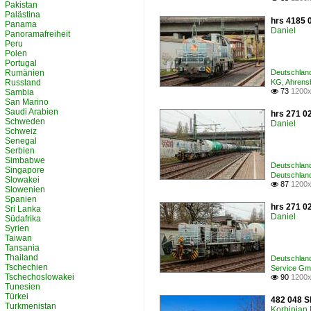
Pakistan
Palästina
hrs 4185 0
Panama
Daniel
Panoramafreiheit
Peru
Polen
Portugal
Rumänien
Deutschland
Russland
KG, Ahren
73
1200x
Sambia

San Marino
Saudi Arabien
hrs 271 0
Schweden
Daniel
Schweiz
Senegal
Serbien
Simbabwe
Deutschland
Singapore
Deutschlan
Slowakei
87
1200x

Slowenien
Spanien
hrs 271 0
Sri Lanka
Daniel
Südafrika
Syrien
Taiwan
Tansania
Thailand
Deutschland
Tschechien
Service Gm
Tschechoslowakei
90
1200x

Tunesien
Türkei
482 048 S
Turkmenistan
Korbinian 