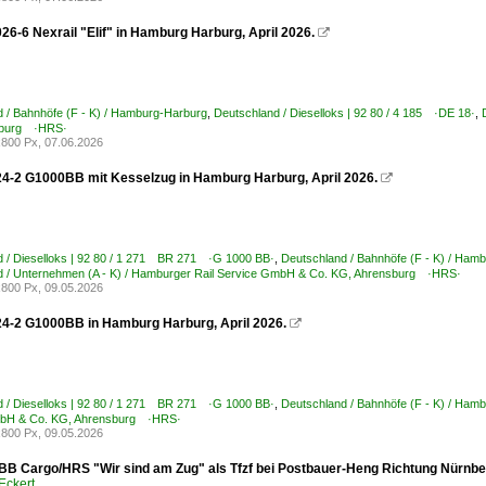
26-6 Nexrail "Elif" in Hamburg Harburg, April 2026.

 / Bahnhöfe (F - K) / Hamburg-Harburg
,
Deutschland / Dieselloks | 92 80 / 4 185 ·DE 18·
,
sburg ·HRS·
800 Px, 07.06.2026
24-2 G1000BB mit Kesselzug in Hamburg Harburg, April 2026.

 / Dieselloks | 92 80 / 1 271 BR 271 ·G 1000 BB·
,
Deutschland / Bahnhöfe (F - K) / Ham
d / Unternehmen (A - K) / Hamburger Rail Service GmbH & Co. KG, Ahrensburg ·HRS·
800 Px, 09.05.2026
24-2 G1000BB in Hamburg Harburg, April 2026.

 / Dieselloks | 92 80 / 1 271 BR 271 ·G 1000 BB·
,
Deutschland / Bahnhöfe (F - K) / Ham
bH & Co. KG, Ahrensburg ·HRS·
800 Px, 09.05.2026
BB Cargo/HRS "Wir sind am Zug" als Tfzf bei Postbauer-Heng Richtung Nürnbe
Eckert