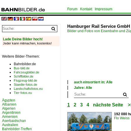
Forum
Kontakt
Impressum
Hamburger Rail Service GmbH
Bilder und Fotos von Eisenbahn und Z
Lade Deine Bilder hoch!
Jeder kann mitmachen, kostenlos!
Weitere Bilder-Themen:
Bahnbilder.de
Bus-bild.de
Fahrzeugbilder.de
Schiffbilder.de
Flugzeug-bild.de
auch einsortiert in: Alle
Staedte-fotos.de
×
Jahre: Alle
Landschaftsfotos.eu
Alle Kategorien
×
Tier-fotos.eu
Deutschland
Alle Jahre
Ägypten
Österreich
2010
Albanien
1
2
3
4
nächste Seite
>
Schweiz
2020
Algerien
Argentinien
192 080 h
Armenien
Flo Weiss
Aserbaidschan
Australien
Bahnbilder-Treffen