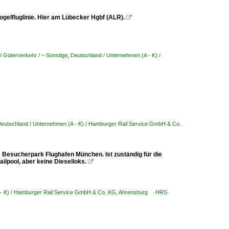
gelfluglinie. Hier am Lübecker Hgbf (ALR).

/ Güterverkehr / ~ Sonstige
,
Deutschland / Unternehmen (A - K) /
eutschland / Unternehmen (A - K) / Hamburger Rail Service GmbH & Co.
 Besucherpark Flughafen München. Ist zuständig für die
ilpool, aber keine Dieselloks.

 - K) / Hamburger Rail Service GmbH & Co. KG, Ahrensburg ·HRS·