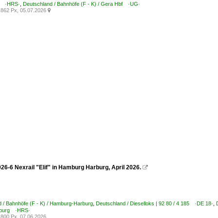
g ·HRS·
,
Deutschland / Bahnhöfe (F - K) / Gera Hbf ·UG·
862 Px, 05.07.2026

26-6 Nexrail "Elif" in Hamburg Harburg, April 2026.

 / Bahnhöfe (F - K) / Hamburg-Harburg
,
Deutschland / Dieselloks | 92 80 / 4 185 ·DE 18·
,
sburg ·HRS·
800 Px, 07.06.2026