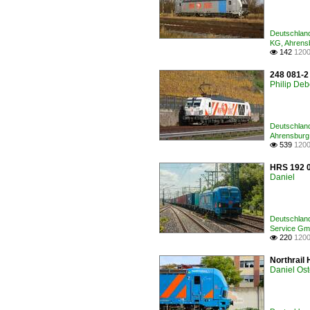
Deutschland
KG, Ahren
142
1200

248 081-2
Philip De
Deutschland
Ahrensbur
539
1200

HRS 192 0
Daniel
Deutschlan
Service Gm
220
1200

Northrail
Daniel Ost