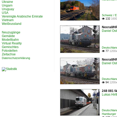
Ukraine
Ungarn
Uruguay
USA
Schweiz / 
Vereinigte Arabische Emirate
132
1600

Vietnam
Weißrussland
Nexrail/H
Daniel Ost
Neuzugänge
Gemälde
Modellbahn
Virtual Reality
Gemischtes
Deutschland
Fotostellen
77
1200x

Zeitachse
Datenschutzerklärung
Nexrail/H
Daniel Ost
Deutschland
94
1200x

248 081 f
Lukas Hirt
Deutschland
Hamburger 