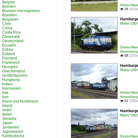
Belgien
Deutschland
Bolivien
28
1600x

Bosnien-Herzegowina
Brasilien
Hamburger
Bulgarien
Mario Ulbr
Chile
China
Costa Rica
Dänemark
Deutschland
Ecuador
Deutschlan
Eritrea
Ahrensbur
Estland
58
1200x

Finnland
Frankreich
Hamburger
Georgien
Mario Ulbr
Griechenland
Großbritannien
Hongkong
Indien
Indonesien
Irak
Deutschlan
Iran
Ahrensbur
51
1200x
Irland und Nordirland

Island
Israel
Hamburger
Italien
Mario Ulbr
Jamaika
Japan
Jordanien
Jugoslawien
Kambodscha
Deutschlan