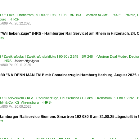
 / E-Loks | Drehstrom | 91 80 / 6 193 ¦ 7 193 BR 193 ·Vectron AC/MS· 'X4 E' Private
,
D
sburg ·HRS·
x699 Px, 26.12.2025
 "Wir lieben Züge" (HRS - Hamburger Rail Service) am Rhein in Hirzenach, 24. 
bes
 / Zweikraftloks | Zweikrafthybridloks | 90 80 / 2 248 BR 248 ·Vectron Dual Mode·
,
Deutsc
g ·HRS·
,
Meine Highlights
x800 Px, 09.11.2025
80 "NA DENN MAN TAU! mit Containerzug in Hamburg Harburg, August 2025.
d / Güterverkehr / KLV Containerzüge
,
Deutschland / E-Loks | Drehstrom | 91 80 / 6 192
bH & Co. KG, Ahrensburg ·HRS·
x800 Px, 20.09.2025
 Hamburger Railservice Siemens Smartron 192 080-0 am 31.08.25 abgestellt in
er