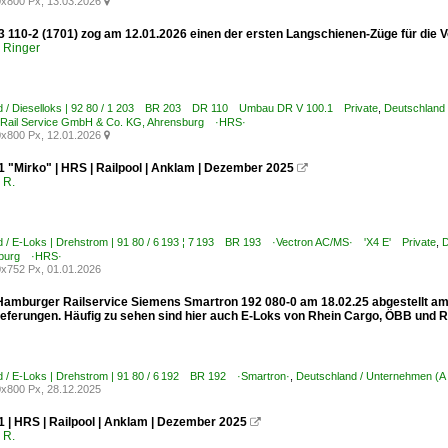
x800 Px, 13.03.2026

 110-2 (1701) zog am 12.01.2026 einen der ersten Langschienen-Züge für die Vo
p Ringer
d / Dieselloks | 92 80 / 1 203 BR 203 DR 110 Umbau DR V 100.1 Private
,
Deutschland 
Rail Service GmbH & Co. KG, Ahrensburg ·HRS·
x800 Px, 12.01.2026

1 "Mirko" | HRS | Railpool | Anklam | Dezember 2025

 R.
 / E-Loks | Drehstrom | 91 80 / 6 193 ¦ 7 193 BR 193 ·Vectron AC/MS· 'X4 E' Private
,
D
sburg ·HRS·
x752 Px, 01.01.2026
 Hamburger Railservice Siemens Smartron 192 080-0 am 18.02.25 abgestellt am
ieferungen. Häufig zu sehen sind hier auch E-Loks von Rhein Cargo, ÖBB und Ra
 / E-Loks | Drehstrom | 91 80 / 6 192 BR 192 ·Smartron·
,
Deutschland / Unternehmen (A
x800 Px, 28.12.2025
1 | HRS | Railpool | Anklam | Dezember 2025

 R.