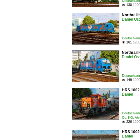
Deutschland
130
1200

Northrail
Daniel Ost
Deutschland
161
1200

Northrail
Daniel Ost
Deutschland
149
1200

HRS 1002 
Daniel
Deutschland
Co. KG, A
226
1200

HRS 1002 
Daniel