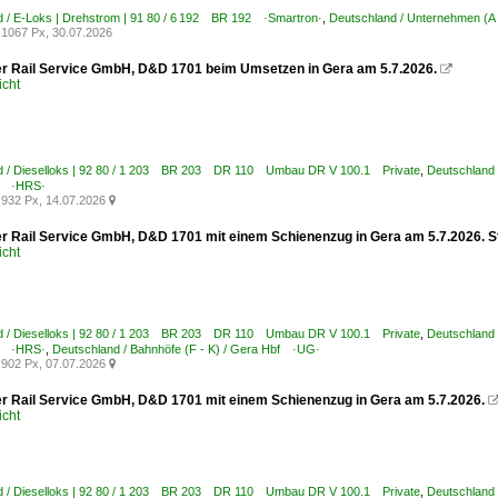
 / E-Loks | Drehstrom | 91 80 / 6 192 BR 192 ·Smartron·
,
Deutschland / Unternehmen (A
1067 Px, 30.07.2026
 Rail Service GmbH, D&D 1701 beim Umsetzen in Gera am 5.7.2026.

icht
d / Dieselloks | 92 80 / 1 203 BR 203 DR 110 Umbau DR V 100.1 Private
,
Deutschland 
g ·HRS·
932 Px, 14.07.2026

 Rail Service GmbH, D&D 1701 mit einem Schienenzug in Gera am 5.7.2026. S
icht
d / Dieselloks | 92 80 / 1 203 BR 203 DR 110 Umbau DR V 100.1 Private
,
Deutschland 
g ·HRS·
,
Deutschland / Bahnhöfe (F - K) / Gera Hbf ·UG·
902 Px, 07.07.2026

 Rail Service GmbH, D&D 1701 mit einem Schienenzug in Gera am 5.7.2026.
icht
d / Dieselloks | 92 80 / 1 203 BR 203 DR 110 Umbau DR V 100.1 Private
,
Deutschland 