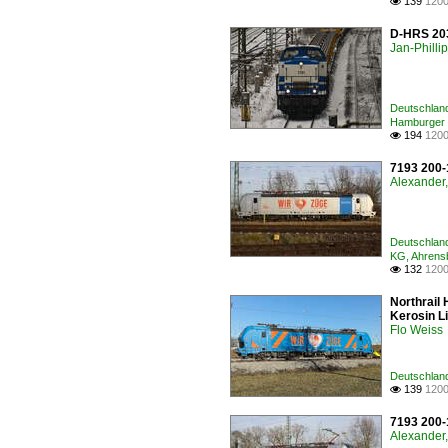
139
1200

D-HRS 203
Jan-Philli
Deutschlan
Hamburger 
194
1200

7193 200-
Alexander,
Deutschland
KG, Ahren
132
1200

Northrail
Kerosin L
Flo Weiss
Deutschland
139
1200

7193 200-
Alexander,