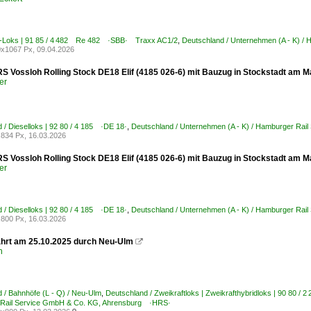
E-Loks | 91 85 / 4 482 Re 482 ·SBB· Traxx AC1/2
,
Deutschland / Unternehmen (A - K) 
x1067 Px, 09.04.2026
RS Vossloh Rolling Stock DE18 Elif (4185 026-6) mit Bauzug in Stockstadt am M
er
 / Dieselloks | 92 80 / 4 185 ·DE 18·
,
Deutschland / Unternehmen (A - K) / Hamburger Ra
834 Px, 16.03.2026
RS Vossloh Rolling Stock DE18 Elif (4185 026-6) mit Bauzug in Stockstadt am M
er
 / Dieselloks | 92 80 / 4 185 ·DE 18·
,
Deutschland / Unternehmen (A - K) / Hamburger Ra
800 Px, 16.03.2026
ährt am 25.10.2025 durch Neu-Ulm

h
 / Bahnhöfe (L - Q) / Neu-Ulm
,
Deutschland / Zweikraftloks | Zweikrafthybridloks | 90 80 
Rail Service GmbH & Co. KG, Ahrensburg ·HRS·