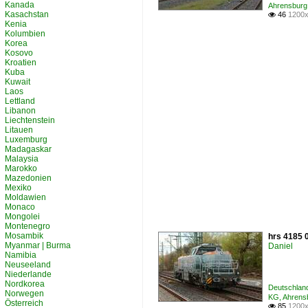
Kanada
Ahrensbur
Kasachstan
46
1200x

Kenia
Kolumbien
Korea
Kosovo
Kroatien
Kuba
Kuwait
Laos
Lettland
Libanon
Liechtenstein
Litauen
Luxemburg
Madagaskar
Malaysia
Marokko
Mazedonien
Mexiko
Moldawien
Monaco
Mongolei
Montenegro
Mosambik
hrs 4185 0
Myanmar | Burma
Daniel
Namibia
Neuseeland
Niederlande
Nordkorea
Deutschland
Norwegen
KG, Ahren
Österreich
85
1200x
