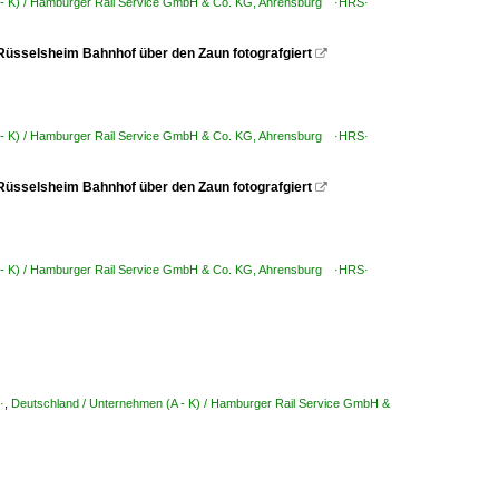
 - K) / Hamburger Rail Service GmbH & Co. KG, Ahrensburg ·HRS·
 Rüsselsheim Bahnhof über den Zaun fotografgiert

 - K) / Hamburger Rail Service GmbH & Co. KG, Ahrensburg ·HRS·
 Rüsselsheim Bahnhof über den Zaun fotografgiert

 - K) / Hamburger Rail Service GmbH & Co. KG, Ahrensburg ·HRS·
·
,
Deutschland / Unternehmen (A - K) / Hamburger Rail Service GmbH &