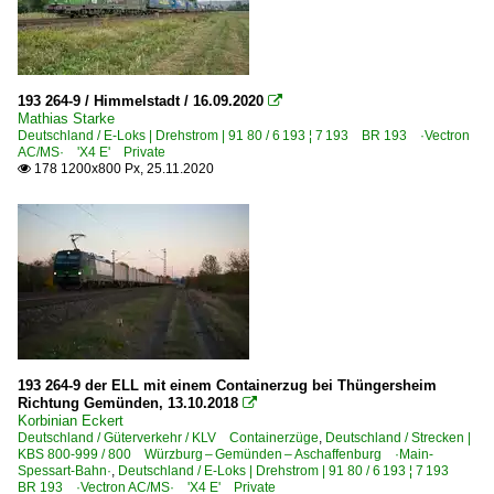
193 264-9 / Himmelstadt / 16.09.2020

Mathias Starke
Deutschland / E-Loks | Drehstrom | 91 80 / 6 193 ¦ 7 193 BR 193 ·Vectron
AC/MS· 'X4 E' Private
178 1200x800 Px, 25.11.2020

193 264-9 der ELL mit einem Containerzug bei Thüngersheim
Richtung Gemünden, 13.10.2018

Korbinian Eckert
Deutschland / Güterverkehr / KLV Containerzüge
,
Deutschland / Strecken |
KBS 800-999 / 800 Würzburg – Gemünden – Aschaffenburg ·Main-
Spessart-Bahn·
,
Deutschland / E-Loks | Drehstrom | 91 80 / 6 193 ¦ 7 193
BR 193 ·Vectron AC/MS· 'X4 E' Private