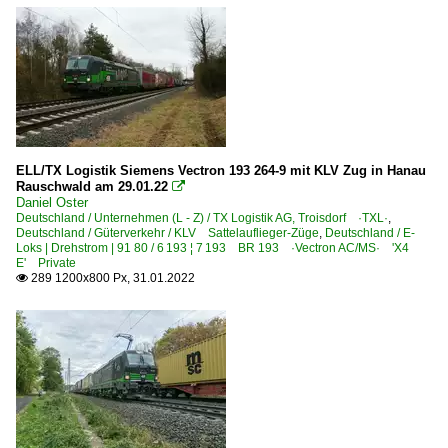
ELL/TX Logistik Siemens Vectron 193 264-9 mit KLV Zug in Hanau
Rauschwald am 29.01.22

Daniel Oster
Deutschland / Unternehmen (L - Z) / TX Logistik AG, Troisdorf ·TXL·
,
Deutschland / Güterverkehr / KLV Sattelauflieger-Züge
,
Deutschland / E-
Loks | Drehstrom | 91 80 / 6 193 ¦ 7 193 BR 193 ·Vectron AC/MS· 'X4
E' Private
289 1200x800 Px, 31.01.2022
