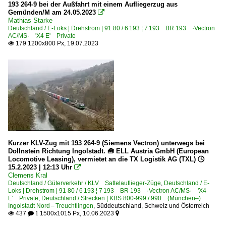
193 264-9 bei der Außfahrt mit einem Aufliegerzug aus
Gemünden/M am 24.05.2023

Mathias Starke
Deutschland / E-Loks | Drehstrom | 91 80 / 6 193 ¦ 7 193 BR 193 ·Vectron
AC/MS· 'X4 E' Private
179 1200x800 Px, 19.07.2023

Kurzer KLV-Zug mit 193 264-9 (Siemens Vectron) unterwegs bei
Dollnstein Richtung Ingolstadt. 🧰 ELL Austria GmbH (European
Locomotive Leasing), vermietet an die TX Logistik AG (TXL) 🕓
15.2.2023 | 12:13 Uhr

Clemens Kral
Deutschland / Güterverkehr / KLV Sattelauflieger-Züge
,
Deutschland / E-
Loks | Drehstrom | 91 80 / 6 193 ¦ 7 193 BR 193 ·Vectron AC/MS· 'X4
E' Private
,
Deutschland / Strecken | KBS 800-999 / 990 (München–)
Ingolstadt Nord – Treuchtlingen
,
Süddeutschland, Schweiz und Österreich
437
1500x1015 Px, 10.06.2023

 1
