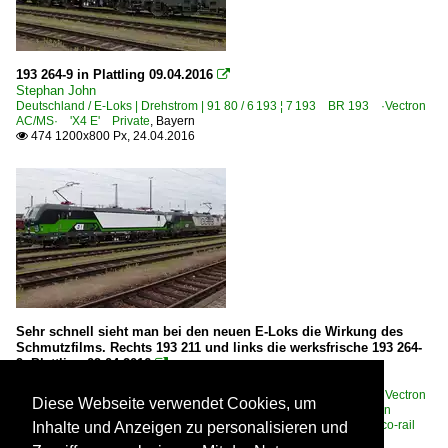
193 264-9 in Plattling 09.04.2016

Stephan John
Deutschland / E-Loks | Drehstrom | 91 80 / 6 193 ¦ 7 193 BR 193 ·Vectron
AC/MS· 'X4 E' Private
,
Bayern
474 1200x800 Px, 24.04.2016

Sehr schnell sieht man bei den neuen E-Loks die Wirkung des
Schmutzfilms. Rechts 193 211 und links die werksfrische 193 264-
9. Plattling 09.04.2016

Stephan John
Deutschland / E-Loks | Drehstrom | 91 80 / 6 193 ¦ 7 193 BR 193 ·Vectron
Diese Webseite verwendet Cookies, um
AC/MS· 'X4 E' Private
,
Österreich / Unternehmen / ELL - European
Locomotive Leasing, Wien ·ELOC·
,
Österreich / Unternehmen / ecco-rail
Inhalte und Anzeigen zu personalisieren und
GmbH, Wien ·ECCOA·
,
Bayern