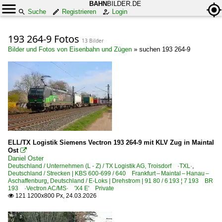
BAHN
BILDER.DE
Suche
Registrieren
Login
193 264-9 Fotos
13 Bilder
Bilder und Fotos von Eisenbahn und Zügen
»
suchen 193 264-9
ELL/TX Logistik Siemens Vectron 193 264-9 mit KLV Zug in Maintal
Ost

Daniel Oster
Deutschland / Unternehmen (L - Z) / TX Logistik AG, Troisdorf ·TXL·
,
Deutschland / Strecken | KBS 600-699 / 640 Frankfurt – Maintal – Hanau –
Aschaffenburg
,
Deutschland / E-Loks | Drehstrom | 91 80 / 6 193 ¦ 7 193 BR
193 ·Vectron AC/MS· 'X4 E' Private
121 1200x800 Px, 24.03.2026
