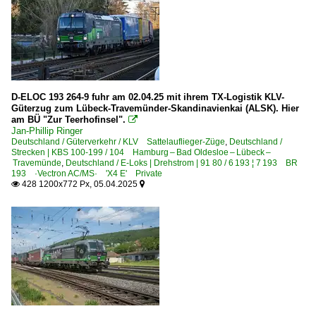
D-ELOC 193 264-9 fuhr am 02.04.25 mit ihrem TX-Logistik KLV-
Güterzug zum Lübeck-Travemünder-Skandinavienkai (ALSK). Hier
am BÜ "Zur Teerhofinsel".

Jan-Phillip Ringer
Deutschland / Güterverkehr / KLV Sattelauflieger-Züge
,
Deutschland /
Strecken | KBS 100-199 / 104 Hamburg – Bad Oldesloe – Lübeck –
Travemünde
,
Deutschland / E-Loks | Drehstrom | 91 80 / 6 193 ¦ 7 193 BR
193 ·Vectron AC/MS· 'X4 E' Private
428 1200x772 Px, 05.04.2025

