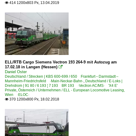
414 1200x803 Px, 13.04.2019

ELL/RTB Cargo Siemens Vectron 193 264-9 mit Autozug am
17.02.18 in Langen (Hessen)

Daniel Oster
Deutschland / Strecken | KBS 600-699 / 650 Frankfurt – Darmstadt –
Mannheim-Friedrichsfeld ·Main-Neckar-Bahn·
,
Deutschland / E-Loks |
Drehstrom | 91 80 / 6 193 ¦ 7 193 BR 193 ·Vectron AC/MS· 'X4 E'
Private
,
Österreich / Unternehmen / ELL - European Locomotive Leasing,
Wien ·ELOC·
370 1200x800 Px, 18.02.2018
