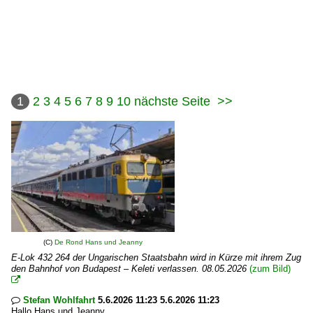
1
2
3
4
5
6
7
8
9
10
nächste Seite
>>
(C)
De Rond Hans und Jeanny
E-Lok 432 264 der Ungarischen Staatsbahn wird in Kürze mit ihrem Zug
den Bahnhof von Budapest – Keleti verlassen. 08.05.2026
(zum Bild)

Stefan Wohlfahrt
5.6.2026 11:23 5.6.2026 11:23

Hallo Hans und Jeanny,