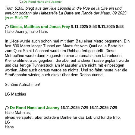
(C)
De Rond Hans und Jeanny
Tram 5105, biegt aus der Rue Léopold in die Rue de la Cité ein und
erreicht sodann die Haltestelle La Batte am Rande der Maas. 09.2025
(zum Bild)

Gisela, Matthias und Jonas Frey
9.11.2025 8:53 9.11.2025 8:53

Hallo Jeanny, hallo Hans
In Liége wurde auch schon mal mit dem Bau einer Metro begonnen. Ein
fast 800 Meter langer Tunnel am Maasufer vom Qaui de la Batte bis
zum Quai Saint-Léonhard wurde im Rohbau fertiggestellt. Diese
Metropläne wurde dann zugunsten einer automatischen fahrerlosen
Kleinprofilmetro aufgegeben, die aber auf anderer Trasse geplant wurde
und das fertige Tunnelstück am Maasufer wäre nicht mit einbezogen
worden. Aber auch daraus wurde es nichts. Und so fährt heute hier die
Straßenbahn wieder, auch direkt über dem Rohbautunnel.
Schöne Aufnahmen!
LG Matthias
De Rond Hans und Jeanny
16.11.2025 7:29 16.11.2025 7:29

Hallo Matthias,
etwas verspätet, aber trotzdem Danke für das Lob und für die Info.
LG
Hans