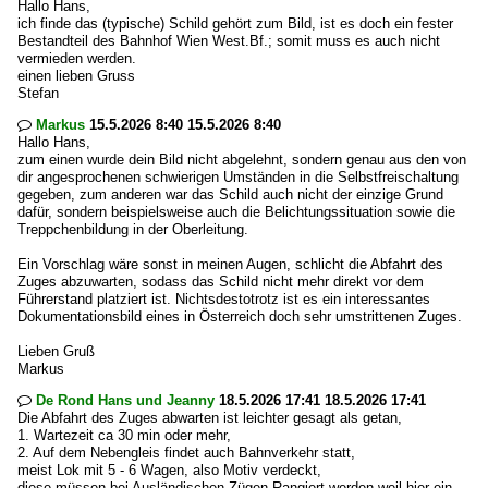
Hallo Hans,
ich finde das (typische) Schild gehört zum Bild, ist es doch ein fester
Bestandteil des Bahnhof Wien West.Bf.; somit muss es auch nicht
vermieden werden.
einen lieben Gruss
Stefan
Markus
15.5.2026 8:40 15.5.2026 8:40

Hallo Hans,
zum einen wurde dein Bild nicht abgelehnt, sondern genau aus den von
dir angesprochenen schwierigen Umständen in die Selbstfreischaltung
gegeben, zum anderen war das Schild auch nicht der einzige Grund
dafür, sondern beispielsweise auch die Belichtungssituation sowie die
Treppchenbildung in der Oberleitung.
Ein Vorschlag wäre sonst in meinen Augen, schlicht die Abfahrt des
Zuges abzuwarten, sodass das Schild nicht mehr direkt vor dem
Führerstand platziert ist. Nichtsdestotrotz ist es ein interessantes
Dokumentationsbild eines in Österreich doch sehr umstrittenen Zuges.
Lieben Gruß
Markus
De Rond Hans und Jeanny
18.5.2026 17:41 18.5.2026 17:41

Die Abfahrt des Zuges abwarten ist leichter gesagt als getan,
1. Wartezeit ca 30 min oder mehr,
2. Auf dem Nebengleis findet auch Bahnverkehr statt,
meist Lok mit 5 - 6 Wagen, also Motiv verdeckt,
diese müssen bei Ausländischen Zügen Rangiert werden weil hier ein