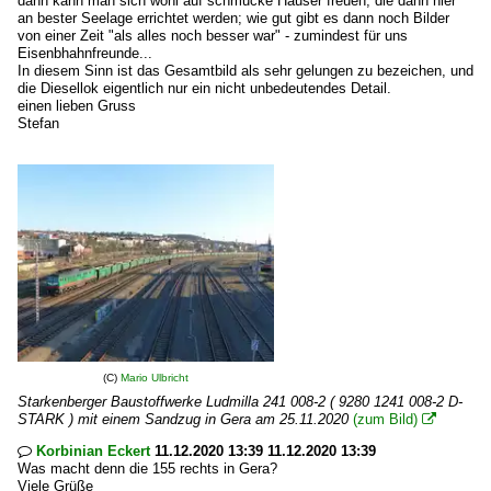
dann kann man sich wohl auf schmucke Häuser freuen, die dann hier
an bester Seelage errichtet werden; wie gut gibt es dann noch Bilder
von einer Zeit "als alles noch besser war" - zumindest für uns
Eisenbhahnfreunde...
In diesem Sinn ist das Gesamtbild als sehr gelungen zu bezeichen, und
die Diesellok eigentlich nur ein nicht unbedeutendes Detail.
einen lieben Gruss
Stefan
(C)
Mario Ulbricht
Starkenberger Baustoffwerke Ludmilla 241 008-2 ( 9280 1241 008-2 D-
STARK ) mit einem Sandzug in Gera am 25.11.2020
(zum Bild)

Korbinian Eckert
11.12.2020 13:39 11.12.2020 13:39

Was macht denn die 155 rechts in Gera?
Viele Grüße