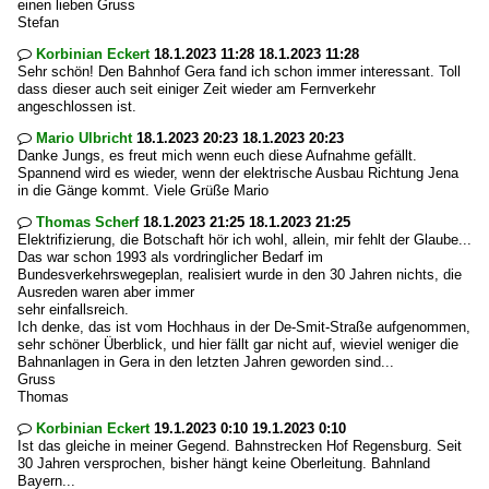
einen lieben Gruss
Stefan
Korbinian Eckert
18.1.2023 11:28 18.1.2023 11:28

Sehr schön! Den Bahnhof Gera fand ich schon immer interessant. Toll
dass dieser auch seit einiger Zeit wieder am Fernverkehr
angeschlossen ist.
Mario Ulbricht
18.1.2023 20:23 18.1.2023 20:23

Danke Jungs, es freut mich wenn euch diese Aufnahme gefällt.
Spannend wird es wieder, wenn der elektrische Ausbau Richtung Jena
in die Gänge kommt. Viele Grüße Mario
Thomas Scherf
18.1.2023 21:25 18.1.2023 21:25

Elektrifizierung, die Botschaft hör ich wohl, allein, mir fehlt der Glaube...
Das war schon 1993 als vordringlicher Bedarf im
Bundesverkehrswegeplan, realisiert wurde in den 30 Jahren nichts, die
Ausreden waren aber immer
sehr einfallsreich.
Ich denke, das ist vom Hochhaus in der De-Smit-Straße aufgenommen,
sehr schöner Überblick, und hier fällt gar nicht auf, wieviel weniger die
Bahnanlagen in Gera in den letzten Jahren geworden sind...
Gruss
Thomas
Korbinian Eckert
19.1.2023 0:10 19.1.2023 0:10

Ist das gleiche in meiner Gegend. Bahnstrecken Hof Regensburg. Seit
30 Jahren versprochen, bisher hängt keine Oberleitung. Bahnland
Bayern...