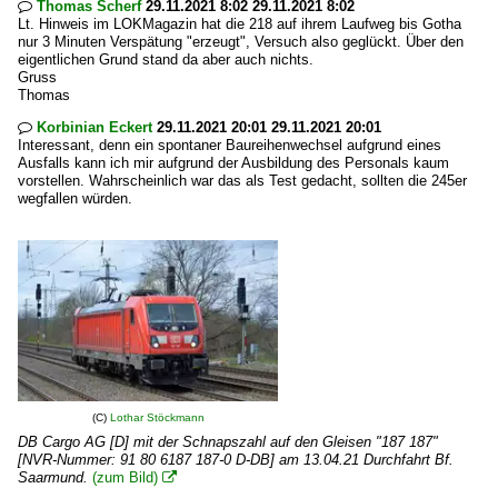
Thomas Scherf
29.11.2021 8:02 29.11.2021 8:02

Lt. Hinweis im LOKMagazin hat die 218 auf ihrem Laufweg bis Gotha
nur 3 Minuten Verspätung "erzeugt", Versuch also geglückt. Über den
eigentlichen Grund stand da aber auch nichts.
Gruss
Thomas
Korbinian Eckert
29.11.2021 20:01 29.11.2021 20:01

Interessant, denn ein spontaner Baureihenwechsel aufgrund eines
Ausfalls kann ich mir aufgrund der Ausbildung des Personals kaum
vorstellen. Wahrscheinlich war das als Test gedacht, sollten die 245er
wegfallen würden.
(C)
Lothar Stöckmann
DB Cargo AG [D] mit der Schnapszahl auf den Gleisen "187 187"
[NVR-Nummer: 91 80 6187 187-0 D-DB] am 13.04.21 Durchfahrt Bf.
Saarmund.
(zum Bild)
