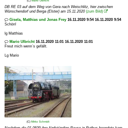
(C)
Mario Ulbricht
DB RE 03 auf dem Weg von Gera nach Weischlitz, hier zwischen
Wünschendorf und Berga (Elster) am 15.11.2020
(zum Bild)

Gisela, Matthias und Jonas Frey
16.11.2020 9:54 16.11.2020 9:54

Schön!
lg Matthias
Mario Ulbricht
16.11.2020 11:01 16.11.2020 11:01

Freut mich wenn`s gefällt.
Lg Mario
(C)
Mirko Schmidt
Nachdem die 01 0509 ihre fünfstündige Pause in Putbus beendete,kam