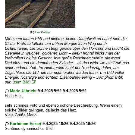
(C)
Erik Päßler
Mit einem lauten Pfiff und dichten, hellen Dampfwolken bahnt sich die
01 der Preßnitztalbahn am frühen Morgen ihren Weg durch
Lichtentanne. Die Sonne steigt gerade über den Horizont und taucht die
Szenerie in weiches, goldenes Licht – direkt frontal blickt man der
kraftvollen Lok ins Gesicht. Ihre große Rauchkammertür, die roten
Radsätze und die dampfenden Zylinder – all das wirkt wie ein Gruß aus
einer anderen Zeit. Im Hintergrund zieht der Sonderzug dahin, am
Zugschluss die 118, die nur noch erahnt werden kann. Ein Bild voller
Energie, Nostalgie und echtem Eisenbahn-Feeling – Dampfromantik
pur.
(zum Bild)

Mario Ulbricht
9.4.2025 5:52 9.4.2025 5:52

Hallo Erik,
sehr schönes Foto und ebenso schöne Beschreibung. Wenn einem
solche Bilder gelingen, da lacht das Herz.
Viele Grüße Mario
Korbinian Eckert
9.4.2025 16:26 9.4.2025 16:26

Schönes dynamisches Bild!