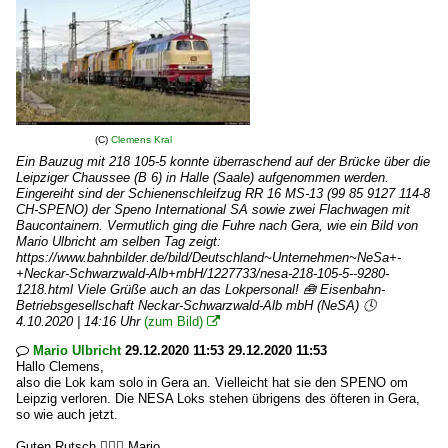
(C)
Clemens Kral
Ein Bauzug mit 218 105-5 konnte überraschend auf der Brücke über die
Leipziger Chaussee (B 6) in Halle (Saale) aufgenommen werden.
Eingereiht sind der Schienenschleifzug RR 16 MS-13 (99 85 9127 114-8
CH-SPENO) der Speno International SA sowie zwei Flachwagen mit
Baucontainern. Vermutlich ging die Fuhre nach Gera, wie ein Bild von
Mario Ulbricht am selben Tag zeigt:
https://www.bahnbilder.de/bild/Deutschland~Unternehmen~NeSa+-
+Neckar-Schwarzwald-Alb+mbH/1227733/nesa-218-105-5--9280-
1218.html Viele Grüße auch an das Lokpersonal! 🧰 Eisenbahn-
Betriebsgesellschaft Neckar-Schwarzwald-Alb mbH (NeSA) 🕓
4.10.2020 | 14:16 Uhr
(zum Bild)

Mario Ulbricht
29.12.2020 11:53 29.12.2020 11:53

Hallo Clemens,
also die Lok kam solo in Gera an. Vielleicht hat sie den SPENO om
Leipzig verloren. Die NESA Loks stehen übrigens des öfteren in Gera,
so wie auch jetzt.
Guten Rutsch 🙋🏽‍♂️ Mario