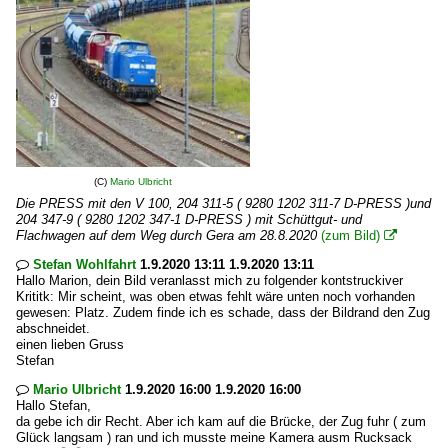
(C)
Mario Ulbricht
Die PRESS mit den V 100, 204 311-5 ( 9280 1202 311-7 D-PRESS )und
204 347-9 ( 9280 1202 347-1 D-PRESS ) mit Schüttgut- und
Flachwagen auf dem Weg durch Gera am 28.8.2020
(zum Bild)

Stefan Wohlfahrt
1.9.2020 13:11 1.9.2020 13:11

Hallo Marion, dein Bild veranlasst mich zu folgender kontstruckiver
Krititk: Mir scheint, was oben etwas fehlt wäre unten noch vorhanden
gewesen: Platz. Zudem finde ich es schade, dass der Bildrand den Zug
abschneidet.
einen lieben Gruss
Stefan
Mario Ulbricht
1.9.2020 16:00 1.9.2020 16:00

Hallo Stefan,
da gebe ich dir Recht. Aber ich kam auf die Brücke, der Zug fuhr ( zum
Glück langsam ) ran und ich musste meine Kamera ausm Rucksack