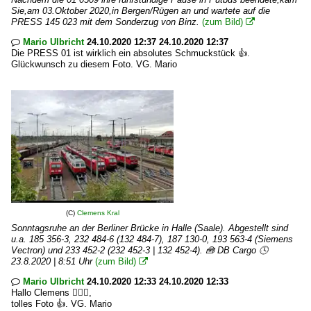
Sie,am 03.Oktober 2020,in Bergen/Rügen an und wartete auf die
PRESS 145 023 mit dem Sonderzug von Binz.
(zum Bild)

Mario Ulbricht
24.10.2020 12:37 24.10.2020 12:37

Die PRESS 01 ist wirklich ein absolutes Schmuckstück 👍.
Glückwunsch zu diesem Foto. VG. Mario
(C)
Clemens Kral
Sonntagsruhe an der Berliner Brücke in Halle (Saale). Abgestellt sind
u.a. 185 356-3, 232 484-6 (132 484-7), 187 130-0, 193 563-4 (Siemens
Vectron) und 233 452-2 (232 452-3 | 132 452-4). 🧰 DB Cargo 🕓
23.8.2020 | 8:51 Uhr
(zum Bild)

Mario Ulbricht
24.10.2020 12:33 24.10.2020 12:33

Hallo Clemens 🙋🏽‍♂️,
tolles Foto 👍. VG. Mario