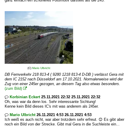
ganz einfach ein schöneres Fotomotiv darstellt als die 245.
(C)
Mario Ulbricht
DB Fernverkehr 218 813-4 ( 9280 1218 813-4 D-DB ) verlässt Gera mit
dem IC 2152 nach Düsseldorf am 17.10.2021. Normalerweise wird der
Zug von einer 245er gezogen, an diesem Tag also etwas besonders.
(zum Bild)

Korbinian Eckert
25.11.2021 22:32 25.11.2021 22:32

Oh, was war da denn los. Sehr interessante Sichtung!
Kenne kein Bild dieses IC's mit was anderem als 245er.
Mario Ulbricht
26.11.2021 4:53 26.11.2021 4:53

Ich weiß es auch nicht, war aber trotzdem sehr erfreut. 😊 Es gibt aber
noch ein Bild von der Strecke. Gibt mal Gera in die Suchleiste ein...