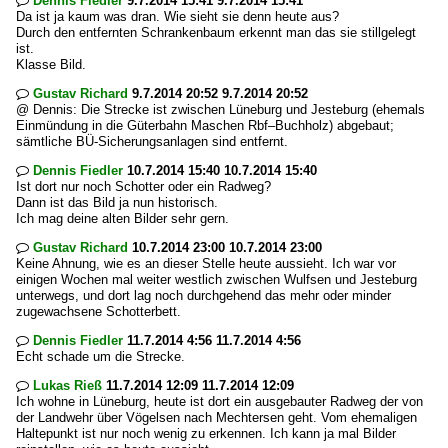
Dennis Fiedler
9.7.2014 15:41 9.7.2014 15:41

Da ist ja kaum was dran. Wie sieht sie denn heute aus?
Durch den entfernten Schrankenbaum erkennt man das sie stillgelegt
ist.
Klasse Bild.
Gustav Richard
9.7.2014 20:52 9.7.2014 20:52

@ Dennis: Die Strecke ist zwischen Lüneburg und Jesteburg (ehemals
Einmündung in die Güterbahn Maschen Rbf–Buchholz) abgebaut;
sämtliche BÜ-Sicherungsanlagen sind entfernt.
Dennis Fiedler
10.7.2014 15:40 10.7.2014 15:40

Ist dort nur noch Schotter oder ein Radweg?
Dann ist das Bild ja nun historisch.
Ich mag deine alten Bilder sehr gern.
Gustav Richard
10.7.2014 23:00 10.7.2014 23:00

Keine Ahnung, wie es an dieser Stelle heute aussieht. Ich war vor
einigen Wochen mal weiter westlich zwischen Wulfsen und Jesteburg
unterwegs, und dort lag noch durchgehend das mehr oder minder
zugewachsene Schotterbett.
Dennis Fiedler
11.7.2014 4:56 11.7.2014 4:56

Echt schade um die Strecke.
Lukas Rieß
11.7.2014 12:09 11.7.2014 12:09

Ich wohne in Lüneburg, heute ist dort ein ausgebauter Radweg der von
der Landwehr über Vögelsen nach Mechtersen geht. Vom ehemaligen
Haltepunkt ist nur noch wenig zu erkennen. Ich kann ja mal Bilder