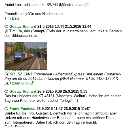
Endet hier nicht auch die SWEG (Münstertalbahn)?
Freundliche grüße aus Niederkassel
Tim Belz
Gustav Richard
21.5.2016 13:44 21.5.2016 13:44

@ Tim: Ja, das (Stumpf-)Gleis der Münstertalbahn liegt links außerhalb
des Bildausschnitts.
(C)
Frank Paukstat
DBSR 152 134-3 "Intermodal / AlbatrossExpress" mit einem Container-
Zug am 05.09.2014 durch Uelzen (NVR-Nummer: 91 80 6152 134-3 D-
DB)
(zum Bild)

Gustav Richard
26.9.2015 9:39 26.9.2015 9:39

Das ist übrigens der KT 43161 (Maschen–Wolfurt). Habe ihn am selben
Tag zwei Kilometer weiter südlich "erlegt". :-)
Frank Paukstat
26.9.2015 11:47 26.9.2015 11:47

Danke für die Info, Gustav. Eigentlich wollte ich nach Hamburg, aber
Uelzen mit dem Hundertwasser-Bahnhof ist auch ein schöner Platz
zum fotografieren. Daher hab ich dort den Tag verbracht.
Gruß, Frank