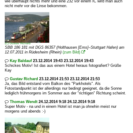
wie überhaupt nichts mehr und eine 232 vor einem IC wird man auch
nicht mehr vor die Linse bekommen.
(C)
Gustav Richard
SBB 186 181 mit DGS 86357 (Holthausen [Ems]–Stuttgart Hafen) am
12.07.2011 in Rüdesheim (Rhein)
(zum Bild)

Kay Baldauf
23.12.2014 19:43 23.12.2014 19:43

Schickes Motiv! Ist das aus einem Hotel heraus fotografiert? Grüße
Kay
Gustav Richard
23.12.2014 21:53 23.12.2014 21:53

Ja, das Bild entstand vom Balkon des "Parkhotels". Als
Fotostandpunkt ist der allerdings nur bedingt geeignet, da die Sonne
lediglich frühmorgens im Sommer aus der "richtigen" Richtung scheint.
Thomas Wendt
24.12.2014 9:18 24.12.2014 9:18

Super Motiv - na und in einem Hotel ist man ja ohnehin meist nur
morgens und abends :-)