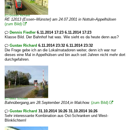
(C)
Gustav Richard
RE 12013 (Essen–Münster) am 24.07.2001 in Nottuln-Appelhülsen
(zum Bild)

Dennis Fiedler
6.11.2014 17:23 6.11.2014 17:23

Klasse Bild. Der Bahnhof hat was. Wie sieht es da heute denn aus?
Gustav Richard
6.11.2014 23:32 6.11.2014 23:32

Die Frage gebe ich an die Lokalmatadoren weiter, denn ich war nur
dieses eine Mal in Appelhülsen und bin auch seit Jahren nicht mehr dort
durchgefahren.
(C)
Mirko Schmidt
Bahnübergang,am 28.September 2014,in Malchow.
(zum Bild)

Gustav Richard
31.10.2014 16:26 31.10.2014 16:26

Sehr interessante Kombination aus Ost-Schranken und West-
Blinklichtern!