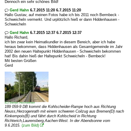
Dennoch ein sehr schönes Bild!
Gerd Hahn
6.7.2015 11:20 6.7.2015 11:20

Hallo Gustav, auf meinen Fotos habe ich bis 2011 noch Bermbeck -
Schweicheln vermerkt. Und urplötzlich hieß er dann Hiddenhausen -
Schweicheln
Gerd Hahn
6.7.2015 12:37 6.7.2015 12:37

Hallo Richard,
ich bin zwar kein Heimatkundler in diesem Bereich, aber ich habe
heraus bekommen, dass Hiddenhausen als Gesamtgemeinde im Jahr
2002 den neuen Haltepunkt Hiddenhausen - Schweicheln bekommen
hat! Bis dahin hieß der Haltepunkt Schweicheln - Bernbeck!
Mit besten Grüßen
Gerd
(C)
Stefan Hochstetter
189 059-9 DB kommt die Kohlscheider-Rampe hoch aus Richtung
Neuss,Herzogenrath mit einem schweren Coilzug aus Bremen(D) nach
Kinkempois(B) und fährt durch Kohlscheid in Richtung
Richterich,Laurensberg,Aachen-West. In der Abendsonne vom
9.6.2015.
(zum Bild)
