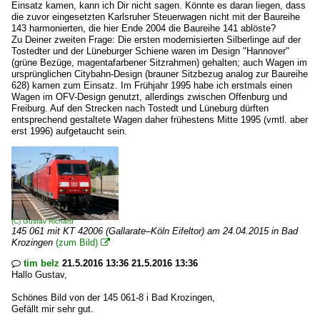
Einsatz kamen, kann ich Dir nicht sagen. Könnte es daran liegen, dass
die zuvor eingesetzten Karlsruher Steuerwagen nicht mit der Baureihe
143 harmonierten, die hier Ende 2004 die Baureihe 141 ablöste?
Zu Deiner zweiten Frage: Die ersten modernisierten Silberlinge auf der
Tostedter und der Lüneburger Schiene waren im Design "Hannover"
(grüne Bezüge, magentafarbener Sitzrahmen) gehalten; auch Wagen im
ursprünglichen Citybahn-Design (brauner Sitzbezug analog zur Baureihe
628) kamen zum Einsatz. Im Frühjahr 1995 habe ich erstmals einen
Wagen im OFV-Design genutzt, allerdings zwischen Offenburg und
Freiburg. Auf den Strecken nach Tostedt und Lüneburg dürften
entsprechend gestaltete Wagen daher frühestens Mitte 1995 (vmtl. aber
erst 1996) aufgetaucht sein.
(C)
Gustav Richard
145 061 mit KT 42006 (Gallarate–Köln Eifeltor) am 24.04.2015 in Bad
Krozingen
(zum Bild)

tim belz
21.5.2016 13:36 21.5.2016 13:36

Hallo Gustav,
Schönes Bild von der 145 061-8 i Bad Krozingen,
Gefällt mir sehr gut.