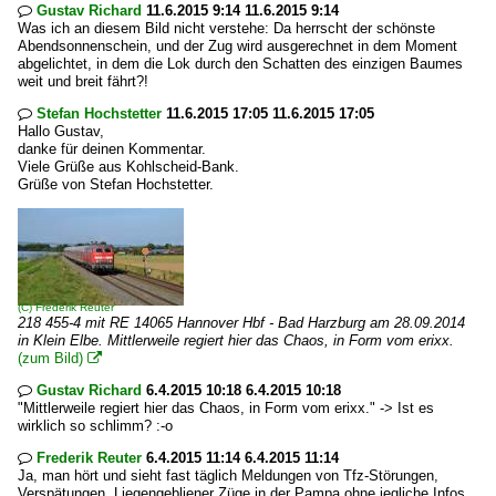
Gustav Richard
11.6.2015 9:14 11.6.2015 9:14

Was ich an diesem Bild nicht verstehe: Da herrscht der schönste
Abendsonnenschein, und der Zug wird ausgerechnet in dem Moment
abgelichtet, in dem die Lok durch den Schatten des einzigen Baumes
weit und breit fährt?!
Stefan Hochstetter
11.6.2015 17:05 11.6.2015 17:05

Hallo Gustav,
danke für deinen Kommentar.
Viele Grüße aus Kohlscheid-Bank.
Grüße von Stefan Hochstetter.
(C)
Frederik Reuter
218 455-4 mit RE 14065 Hannover Hbf - Bad Harzburg am 28.09.2014
in Klein Elbe. Mittlerweile regiert hier das Chaos, in Form vom erixx.
(zum Bild)

Gustav Richard
6.4.2015 10:18 6.4.2015 10:18

"Mittlerweile regiert hier das Chaos, in Form vom erixx." -> Ist es
wirklich so schlimm? :-o
Frederik Reuter
6.4.2015 11:14 6.4.2015 11:14

Ja, man hört und sieht fast täglich Meldungen von Tfz-Störungen,
Verspätungen, Liegengebliener Züge in der Pampa ohne jegliche Infos