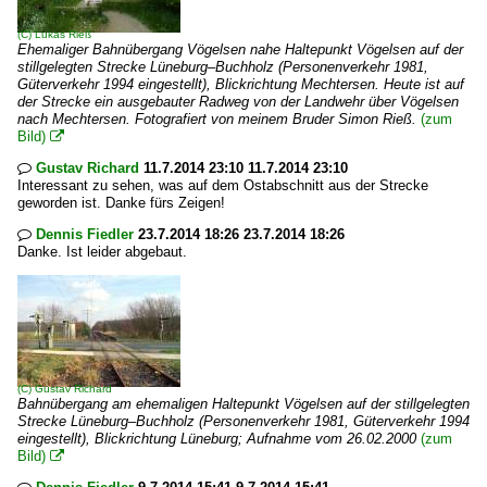
(C)
Lukas Rieß
Ehemaliger Bahnübergang Vögelsen nahe Haltepunkt Vögelsen auf der
stillgelegten Strecke Lüneburg–Buchholz (Personenverkehr 1981,
Güterverkehr 1994 eingestellt), Blickrichtung Mechtersen. Heute ist auf
der Strecke ein ausgebauter Radweg von der Landwehr über Vögelsen
nach Mechtersen. Fotografiert von meinem Bruder Simon Rieß.
(zum
Bild)

Gustav Richard
11.7.2014 23:10 11.7.2014 23:10

Interessant zu sehen, was auf dem Ostabschnitt aus der Strecke
geworden ist. Danke fürs Zeigen!
Dennis Fiedler
23.7.2014 18:26 23.7.2014 18:26

Danke. Ist leider abgebaut.
(C)
Gustav Richard
Bahnübergang am ehemaligen Haltepunkt Vögelsen auf der stillgelegten
Strecke Lüneburg–Buchholz (Personenverkehr 1981, Güterverkehr 1994
eingestellt), Blickrichtung Lüneburg; Aufnahme vom 26.02.2000
(zum
Bild)
