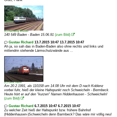
(C)
Hansjörg Brutzer
140 549 Baden - Baden 15.06.91
(zum Bild)

Gustav Richard
13.7.2015 10:47 13.7.2015 10:47

Ah ja, so sah das in Baden-Baden also ohne rechts und links und
mittendrin stehende Lärmschutzwände aus ...
(C)
Gerd Hahn
Am 20.2.1991, als 110158 um 14.08 Uhr mit dem D nach Koblenz
vorbei fuhr, hieß der kleine Haltepunkt noch Schweicheln - Bermbeck.
Heute hört er auf den "kurzen" Namen Hiddenhausen - Schweicheln!
(zum Bild)

Gustav Richard
6.7.2015 10:47 6.7.2015 10:47

Zu welcher Zeit hieß der Haltepunkt bzw. frühere Bahnhof
(Hiddenhausen-)Schweicheln denn Barmbeck? Das wäre mir völlig neu!