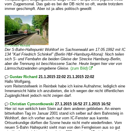
vom Zugpersonal. Das gab es bei der DB nicht so oft, wurde trotzdem
immer geschimpft. Aber ist ja alles politisch gewollt
(C)
Gustav Richard
Der S-Bahn-Haltepunkt Wohltorf im Sachsenwald am 17.05.1992 mit IC
134 "Karl Friedrich Schinkel" (Berlin Hbf–Hamburg-Altona): Noch teilen
sich S- und Fernbahn die beiden Gleise der Strecke Hamburg–Berlin,
aber die Trennung ist beschlossene Sache. Heute liegen hier vier von
Lärmschutzwänden umgebene Gleise.
(zum Bild)

Gustav Richard
21.1.2015 22:02 21.1.2015 22:02

Hallo Wolfgang,
vom Reiterstellwerk in Reinbek habe ich keine Aufnahme; lediglich eine
Innenansicht hätte ich anzubieten, die ich wegen der nicht öffentlichen
Zugänglichkeit jedoch nicht zeigen darf.
Christian Cymontkowski
27.1.2015 16:52 27.1.2015 16:52

Hier ist nun wirklich kein Stein auf dem anderen geblieben. An einem
bitterkalten Tag im Januar 2001 stand ich selber auf dem Bahnsteig in
Wohltorf, den ich vorher auch nur vom IC-Fenster aus kannte.
Ortsunkundige dürften die Szene heute nicht mehr wiederfinden. Vom
neuen S-Bahn Haltepunkt sieht man von den Ferngleisen aus so gut