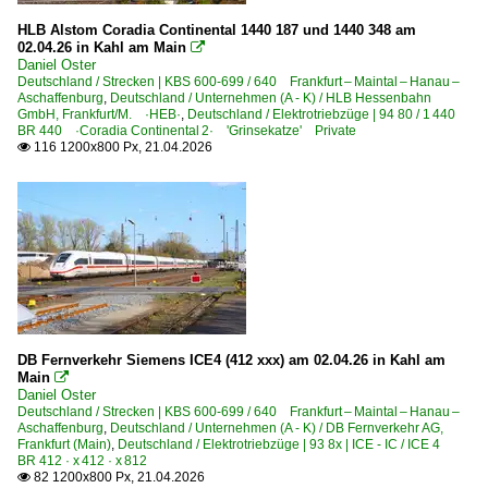
HLB Alstom Coradia Continental 1440 187 und 1440 348 am
02.04.26 in Kahl am Main

Daniel Oster
Deutschland / Strecken | KBS 600-699 / 640 Frankfurt – Maintal – Hanau –
Aschaffenburg
,
Deutschland / Unternehmen (A - K) / HLB Hessenbahn
GmbH, Frankfurt/M. ·HEB·
,
Deutschland / Elektrotriebzüge | 94 80 / 1 440
BR 440 ·Coradia Continental 2· 'Grinsekatze' Private
116 1200x800 Px, 21.04.2026

DB Fernverkehr Siemens ICE4 (412 xxx) am 02.04.26 in Kahl am
Main

Daniel Oster
Deutschland / Strecken | KBS 600-699 / 640 Frankfurt – Maintal – Hanau –
Aschaffenburg
,
Deutschland / Unternehmen (A - K) / DB Fernverkehr AG,
Frankfurt (Main)
,
Deutschland / Elektrotriebzüge | 93 8x | ICE - IC / ICE 4
BR 412 · x 412 · x 812
82 1200x800 Px, 21.04.2026
