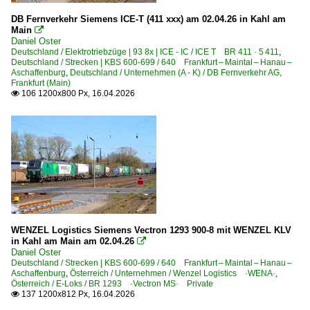
DB Fernverkehr Siemens ICE-T (411 xxx) am 02.04.26 in Kahl am
Main

Daniel Oster
Deutschland / Elektrotriebzüge | 93 8x | ICE - IC / ICE T BR 411 · 5 411
,
Deutschland / Strecken | KBS 600-699 / 640 Frankfurt – Maintal – Hanau –
Aschaffenburg
,
Deutschland / Unternehmen (A - K) / DB Fernverkehr AG,
Frankfurt (Main)
106 1200x800 Px, 16.04.2026

WENZEL Logistics Siemens Vectron 1293 900-8 mit WENZEL KLV
in Kahl am Main am 02.04.26

Daniel Oster
Deutschland / Strecken | KBS 600-699 / 640 Frankfurt – Maintal – Hanau –
Aschaffenburg
,
Österreich / Unternehmen / Wenzel Logistics ·WENA·
,
Österreich / E-Loks / BR 1293 ·Vectron MS· Private
137 1200x812 Px, 16.04.2026
