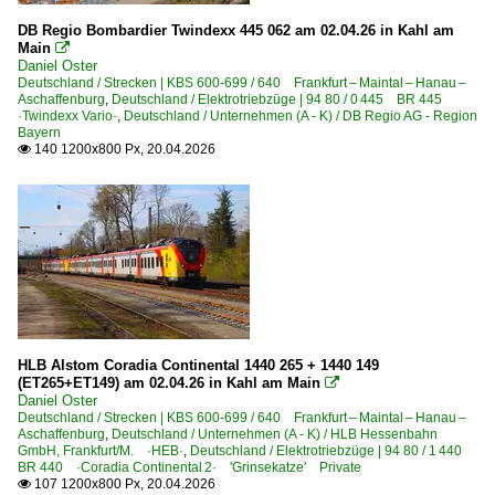
DB Regio Bombardier Twindexx 445 062 am 02.04.26 in Kahl am
Main

Daniel Oster
Deutschland / Strecken | KBS 600-699 / 640 Frankfurt – Maintal – Hanau –
Aschaffenburg
,
Deutschland / Elektrotriebzüge | 94 80 / 0 445 BR 445
·Twindexx Vario·
,
Deutschland / Unternehmen (A - K) / DB Regio AG - Region
Bayern
140 1200x800 Px, 20.04.2026

HLB Alstom Coradia Continental 1440 265 + 1440 149
(ET265+ET149) am 02.04.26 in Kahl am Main

Daniel Oster
Deutschland / Strecken | KBS 600-699 / 640 Frankfurt – Maintal – Hanau –
Aschaffenburg
,
Deutschland / Unternehmen (A - K) / HLB Hessenbahn
GmbH, Frankfurt/M. ·HEB·
,
Deutschland / Elektrotriebzüge | 94 80 / 1 440
BR 440 ·Coradia Continental 2· 'Grinsekatze' Private
107 1200x800 Px, 20.04.2026
