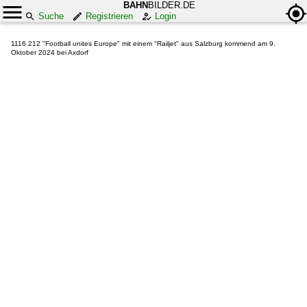
BAHN
BILDER.DE
Suche
Registrieren
Login
1116 212 "Football unites Europe" mit einem "Railjet" aus Salzburg kommend am 9.
Oktober 2024 bei Axdorf