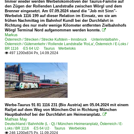
Immer wieder werden Werbelokomotiven der Taurus-Familie auf
den Zügen der Rollenden Landstraße zwischen Wörgl und dem
Brenner eingesetzt. Am 07.09.2024 stand die "Job mit Sinn"-
Werbelok 1116 199 auf dieser Relation im Einsatz, wo sie am
frühen Nachmittag im Bahnhof Kundl bei der Durchfahrt in
Richtung des nur mehr wenige Kilometer entfernten Zielbahnhofs
Wörgl Terminal Nord aufgenommen werden konnte.

Markus
Österreich / Strecken / Strecke Kufstein – Innsbruck ·Unterinntalbahn·
,
Österreich / Güterverkehr / Rollende Landstraße 'RoLa'
,
Österreich / E-Loks /
BR 1116 ·ES 64 U2· Taurus Werbeloks
497 1200x834 Px, 14.09.2024

Werbe-Taurus 91 81 1116 231 (Bio Austria) am 05.04.2024 mit einem
Railjet auf dem Weg von München-Ost in Richtung München
Hauptbahnhof bei der Durchfahrt am Heimeranplatz.

Mathias May
Deutschland / Bahnhöfe (L - Q) / München-Heimeranplatz
,
Österreich / E-
Loks / BR 1116 ·ES 64 U2· Taurus Werbeloks
246 1200x675 Px, 11.09.2024
