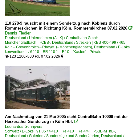
110 278-9 rauscht mit einem Sonderzug nach Koblenz durch
Rommerskirchen in Richtung Köln. Rommerskirchen 07.02.2026

Dennis Fiedler
Deutschland / Unternehmen (A - K) / Centralbahn GmbH,
Mönchengladbach ·CBB·
,
Deutschland / Strecken | KBS 400-499 / 465
Köln – Grevenbroich – Rheydt (–Mönchengladbach)
,
Deutschland / E-Loks |
konventionell / 6 110 BR 110.1 E 10 'Kasten' Private
123 1200x800 Px, 07.02.2026


Am Nachmittag von 21 Mai 2005 steht CentralBahn 10008 mit der
Herzerather Sonderzug in Köln Hbf.

Leonardus Schrijvers
Schweiz / E-Loks | 91 85 / 4 410 Re 410 Re 4/4 I ·SBB·MThB·
,
Deutschland / Galerien / Sonderzüge und Sonderfahrten
,
Deutschland /