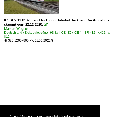
ICE 4 5812 013-1, fährt Richtung Bahnhof Tecknau. Die Aufnahme
stammt vom 22.12.2020.

Markus Wagner
Deutschland / Elektrotriebzüge | 93 8x | ICE - IC / ICE 4 BR 412 · x 412 · x
812
323 1200x800 Px, 11.01.2021


Diese Webseite verwendet Cookies, um