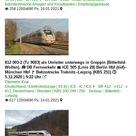
Bahntechnische Anlagen und Kunstbauten / Empfangsgebäude
258 1200x690 Px, 16.01.2021


812 003-2 (Tz 9003) als Umleiter unterwegs in Greppin (Bitterfeld-
Wolfen). 🧰 DB Fernverkehr 🚝 ICE 505 (Linie 28) Berlin Hbf (tief)–
München Hbf 🚩 Bahnstrecke Trebnitz–Leipzig (KBS 251) 🕓
5.12.2020 | 9:22 Uhr

Clemens Kral
Deutschland / Elektrotriebzüge | 93 8x | ICE - IC / ICE 4 BR 412 · x 412 · x
812
,
Deutschland / Strecken | KBS 200-299 / 250 Dessau – Bitterfeld –
Leipzig
617 1200x690 Px, 14.01.2021

