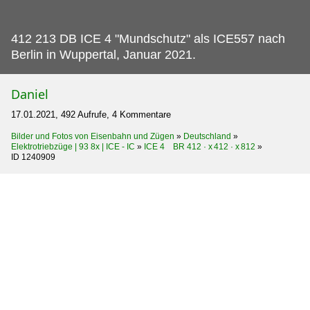
412 213 DB ICE 4 "Mundschutz" als ICE557 nach
Berlin in Wuppertal, Januar 2021.
Daniel
17.01.2021, 492 Aufrufe, 4 Kommentare
Bilder und Fotos von Eisenbahn und Zügen
»
Deutschland
»
Elektrotriebzüge | 93 8x | ICE - IC
»
ICE 4 BR 412 · x 412 · x 812
»
ID 1240909