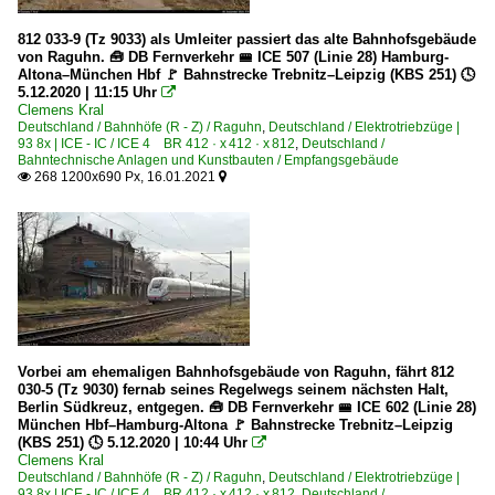
812 033-9 (Tz 9033) als Umleiter passiert das alte Bahnhofsgebäude
von Raguhn. 🧰 DB Fernverkehr 🚝 ICE 507 (Linie 28) Hamburg-
Altona–München Hbf 🚩 Bahnstrecke Trebnitz–Leipzig (KBS 251) 🕓
5.12.2020 | 11:15 Uhr

Clemens Kral
Deutschland / Bahnhöfe (R - Z) / Raguhn
,
Deutschland / Elektrotriebzüge |
93 8x | ICE - IC / ICE 4 BR 412 · x 412 · x 812
,
Deutschland /
Bahntechnische Anlagen und Kunstbauten / Empfangsgebäude
268 1200x690 Px, 16.01.2021


Vorbei am ehemaligen Bahnhofsgebäude von Raguhn, fährt 812
030-5 (Tz 9030) fernab seines Regelwegs seinem nächsten Halt,
Berlin Südkreuz, entgegen. 🧰 DB Fernverkehr 🚝 ICE 602 (Linie 28)
München Hbf–Hamburg-Altona 🚩 Bahnstrecke Trebnitz–Leipzig
(KBS 251) 🕓 5.12.2020 | 10:44 Uhr

Clemens Kral
Deutschland / Bahnhöfe (R - Z) / Raguhn
,
Deutschland / Elektrotriebzüge |
93 8x | ICE - IC / ICE 4 BR 412 · x 412 · x 812
,
Deutschland /