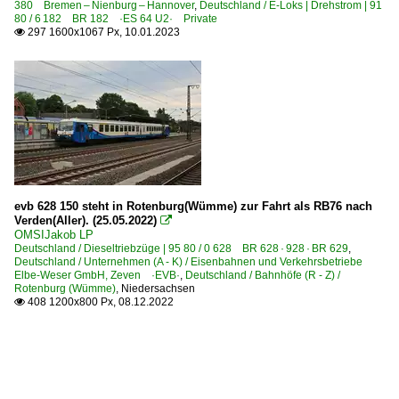
380 Bremen – Nienburg – Hannover
,
Deutschland / E-Loks | Drehstrom | 91
80 / 6 182 BR 182 ·ES 64 U2· Private
297 1600x1067 Px, 10.01.2023

evb 628 150 steht in Rotenburg(Wümme) zur Fahrt als RB76 nach
Verden(Aller). (25.05.2022)

OMSIJakob LP
Deutschland / Dieseltriebzüge | 95 80 / 0 628 BR 628 · 928 · BR 629
,
Deutschland / Unternehmen (A - K) / Eisenbahnen und Verkehrsbetriebe
Elbe-Weser GmbH, Zeven ·EVB·
,
Deutschland / Bahnhöfe (R - Z) /
Rotenburg (Wümme)
,
Niedersachsen
408 1200x800 Px, 08.12.2022
