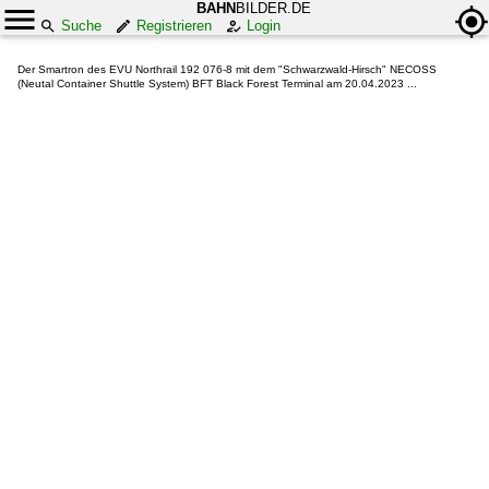
BAHN
BILDER.DE
Suche
Registrieren
Login
Der Smartron des EVU Northrail 192 076-8 mit dem "Schwarzwald-Hirsch" NECOSS
(Neutal Container Shuttle System) BFT Black Forest Terminal am 20.04.2023 ...