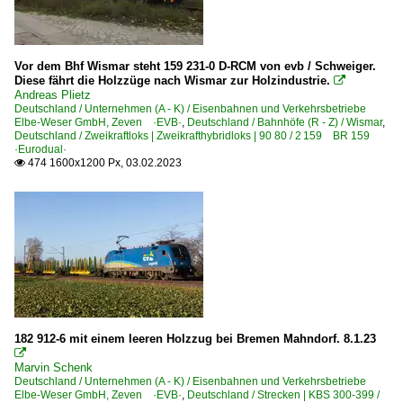
Vor dem Bhf Wismar steht 159 231-0 D-RCM von evb / Schweiger.
Diese fährt die Holzzüge nach Wismar zur Holzindustrie.

Andreas Plietz
Deutschland / Unternehmen (A - K) / Eisenbahnen und Verkehrsbetriebe
Elbe-Weser GmbH, Zeven ·EVB·
,
Deutschland / Bahnhöfe (R - Z) / Wismar
,
Deutschland / Zweikraftloks | Zweikrafthybridloks | 90 80 / 2 159 BR 159
·Eurodual·
474 1600x1200 Px, 03.02.2023

182 912-6 mit einem leeren Holzzug bei Bremen Mahndorf. 8.1.23

Marvin Schenk
Deutschland / Unternehmen (A - K) / Eisenbahnen und Verkehrsbetriebe
Elbe-Weser GmbH, Zeven ·EVB·
,
Deutschland / Strecken | KBS 300-399 /