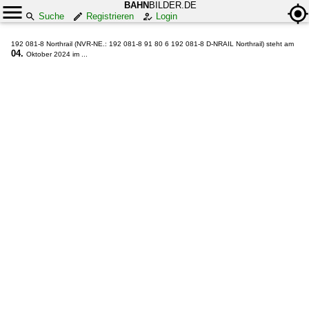
BAHN
BILDER.DE
Suche
Registrieren
Login
192 081-8 Northrail (NVR-NE.: 192 081-8 91 80 6 192 081-8 D-NRAIL Northrail) steht am
04.
Oktober 2024 im ...