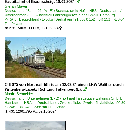
Hauptbahnhof Braunscheig, 19.09.2024

Stefan Mayer
Deutschland / Bahnhöfe (A - E) / Braunschweig Hbf ·HBS·
,
Deutschland /
Unternehmen (L - Z) / northrail Fahrzeugverwaltungs GmbH, Hamburg
·NRAIL·
,
Deutschland / E-Loks | Drehstrom | 91 80 / 6 152 BR 152 ·ES 64
F· Private
278 1500x1000 Px, 03.10.2024


248 075 von Northrail führte am 12.09.24 einen LKW-Walther durch
Wittenberg-Labetz Richtung Falkenberg(E).

Martin Schneider
Deutschland / Unternehmen (L - Z) / northrail Fahrzeugverwaltungs GmbH,
Hamburg ·NRAIL·
,
Deutschland / Zweikraftloks | Zweikrafthybridloks | 90 80
/ 2 248 BR 248 ·Vectron Dual Mode·
435 1200x795 Px, 02.10.2024
