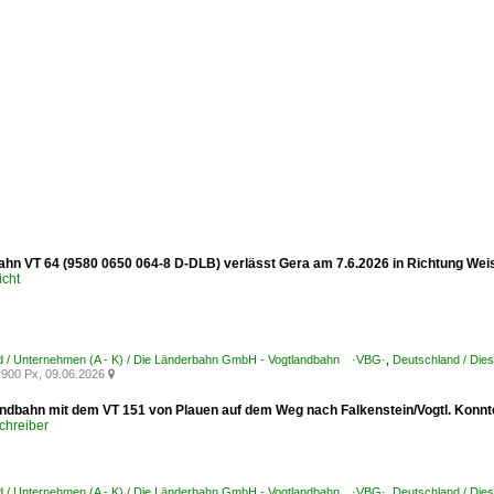
ahn VT 64 (9580 0650 064-8 D-DLB) verlässt Gera am 7.6.2026 in Richtung Weis
icht
d / Unternehmen (A - K) / Die Länderbahn GmbH - Vogtlandbahn ·VBG·
,
Deutschland / Die
900 Px, 09.06.2026

andbahn mit dem VT 151 von Plauen auf dem Weg nach Falkenstein/Vogtl. Konnte
chreiber
d / Unternehmen (A - K) / Die Länderbahn GmbH - Vogtlandbahn ·VBG·
,
Deutschland / Die