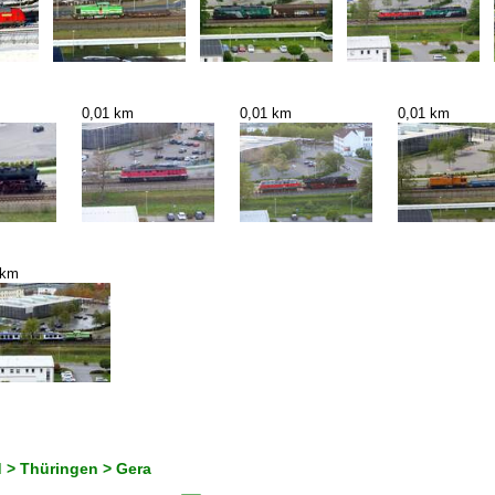
0,01 km
0,01 km
0,01 km
 km
 > Thüringen > Gera