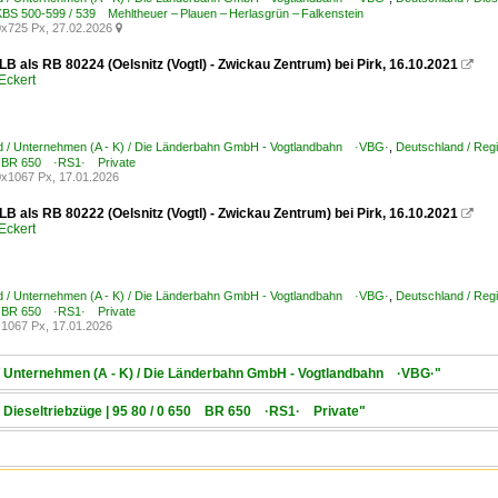
KBS 500-599 / 539 Mehltheuer – Plauen – Herlasgrün – Falkenstein
x725 Px, 27.02.2026

B als RB 80224 (Oelsnitz (Vogtl) - Zwickau Zentrum) bei Pirk, 16.10.2021

Eckert
d / Unternehmen (A - K) / Die Länderbahn GmbH - Vogtlandbahn ·VBG·
,
Deutschland / Reg
0 BR 650 ·RS1· Private
x1067 Px, 17.01.2026
B als RB 80222 (Oelsnitz (Vogtl) - Zwickau Zentrum) bei Pirk, 16.10.2021

Eckert
d / Unternehmen (A - K) / Die Länderbahn GmbH - Vogtlandbahn ·VBG·
,
Deutschland / Reg
0 BR 650 ·RS1· Private
1067 Px, 17.01.2026
 / Unternehmen (A - K) / Die Länderbahn GmbH - Vogtlandbahn ·VBG·"
/ Dieseltriebzüge | 95 80 / 0 650 BR 650 ·RS1· Private"