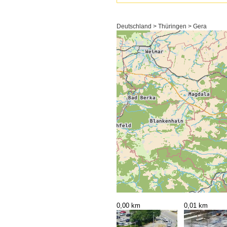
Deutschland > Thüringen > Gera
0,00 km
0,01 km