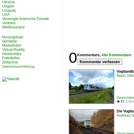
Ukraine
Ungarn
Uruguay
USA
Vereinigte Arabische Emirate
Vietnam
Weißrussland
Neuzugänge
Gemälde
Modellbahn
Virtual Reality
0
Gemischtes
Kommentare,
Alle Kommentare
Fotostellen
Kommentar verfassen
Zeitachse
Datenschutzerklärung
Vogtlandb
Mario Ulbr
Deutschlan
67
1200x

Die Vogtl
Andreas S
Deutschlan