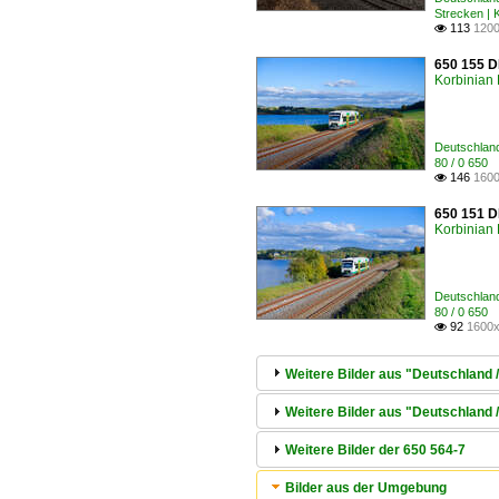
Strecken | 
113
1200

650 155 DL
Korbinian 
Deutschlan
80 / 0 65
146
1600

650 151 DL
Korbinian 
Deutschlan
80 / 0 65
92
1600x

Weitere Bilder aus "Deutschland
Weitere Bilder aus "Deutschland 
Weitere Bilder der 650 564-7
Bilder aus der Umgebung