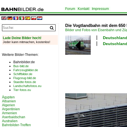
Forum
Kontakt
Impressum
Die Vogtlandbahn mit dem 650 5
Bilder und Fotos von Eisenbahn und Z
Deutschland
Lade Deine Bilder hoch!
Jeder kann mitmachen, kostenlos!
Deutschland
Weitere Bilder-Themen:
Bahnbilder.de
Bus-bild.de
Fahrzeugbilder.de
Schiffbilder.de
Flugzeug-bild.de
Staedte-fotos.de
Landschaftsfotos.eu
Tier-fotos.eu
Ägypten
Albanien
Algerien
Argentinien
Armenien
Aserbaidschan
Australien
Bahnbilder-Treffen