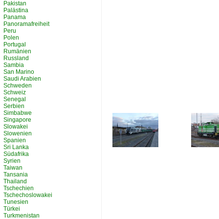
Pakistan
Palästina
Panama
Panoramafreiheit
Peru
Polen
Portugal
Rumänien
Russland
Sambia
San Marino
Saudi Arabien
Schweden
Schweiz
Senegal
Serbien
Simbabwe
Singapore
Slowakei
Slowenien
Spanien
Sri Lanka
Südafrika
Syrien
Taiwan
Tansania
Thailand
Tschechien
Tschechoslowakei
Tunesien
Türkei
Turkmenistan