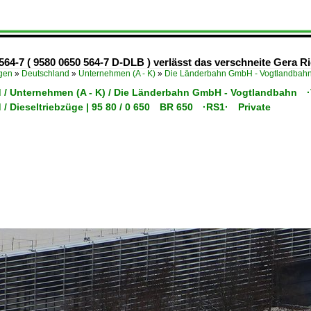
64-7 ( 9580 0650 564-7 D-DLB ) verlässt das verschneite Gera R
ügen
»
Deutschland
»
Unternehmen (A - K)
»
Die Länderbahn GmbH - Vogtlandba
 / Unternehmen (A - K) / Die Länderbahn GmbH - Vogtlandbahn 
 / Dieseltriebzüge | 95 80 / 0 650 BR 650 ·RS1· Private