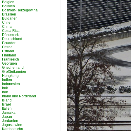
Belgien
Bolivien
Bosnien-Herzegowina
Brasilien
Bulgarien
Chile
China
Costa Rica
Dänemark
Deutschland
Ecuador
Eritrea
Estland
Finnland
Frankreich
Georgien
Griechenland
Großbritannien
Hongkong
Indien
Indonesien
Irak
Iran
Irland und Nordirland
Island
Israel
Italien
Jamaika
Japan
Jordanien
Jugoslawien
Kambodscha