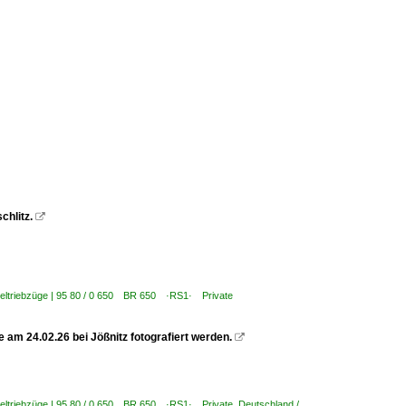
chlitz.

seltriebzüge | 95 80 / 0 650 BR 650 ·RS1· Private
 am 24.02.26 bei Jößnitz fotografiert werden.

seltriebzüge | 95 80 / 0 650 BR 650 ·RS1· Private
,
Deutschland /