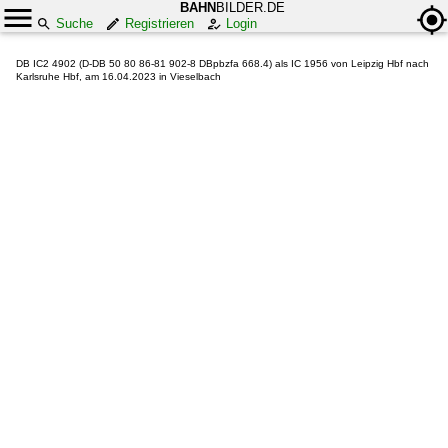
BAHN
BILDER.DE
Suche
Registrieren
Login
DB IC2 4902 (D-DB 50 80 86-81 902-8 DBpbzfa 668.4) als IC 1956 von Leipzig Hbf nach
Karlsruhe Hbf, am 16.04.2023 in Vieselbach