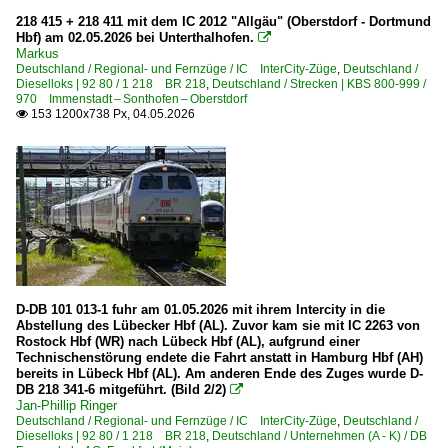
218 415 + 218 411 mit dem IC 2012 "Allgäu" (Oberstdorf - Dortmund
Hbf) am 02.05.2026 bei Unterthalhofen.

Markus
Deutschland / Regional- und Fernzüge / IC InterCity-Züge
,
Deutschland /
Dieselloks | 92 80 / 1 218 BR 218
,
Deutschland / Strecken | KBS 800-999 /
970 Immenstadt – Sonthofen – Oberstdorf
153 1200x738 Px, 04.05.2026

D-DB 101 013-1 fuhr am 01.05.2026 mit ihrem Intercity in die
Abstellung des Lübecker Hbf (AL). Zuvor kam sie mit IC 2263 von
Rostock Hbf (WR) nach Lübeck Hbf (AL), aufgrund einer
Technischenstörung endete die Fahrt anstatt in Hamburg Hbf (AH)
bereits in Lübeck Hbf (AL). Am anderen Ende des Zuges wurde D-
DB 218 341-6 mitgeführt. (Bild 2/2)

Jan-Phillip Ringer
Deutschland / Regional- und Fernzüge / IC InterCity-Züge
,
Deutschland /
Dieselloks | 92 80 / 1 218 BR 218
,
Deutschland / Unternehmen (A - K) / DB