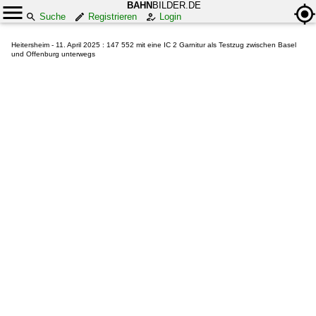
BAHN
BILDER.DE
Suche
Registrieren
Login
Heitersheim - 11. April 2025 : 147 552 mit eine IC 2 Garnitur als Testzug zwischen Basel
und Offenburg unterwegs