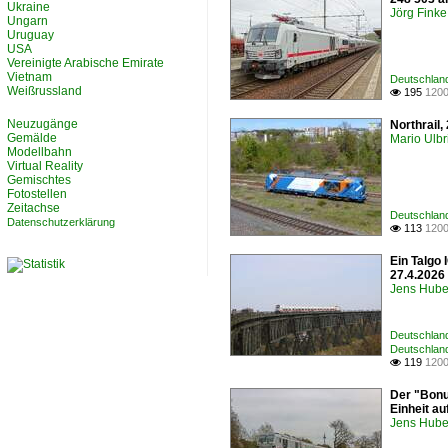
Ukraine
Jörg Finke
Ungarn
Uruguay
USA
Vereinigte Arabische Emirate
Vietnam
Deutschland
Weißrussland
195
1200

Neuzugänge
Northrail
Gemälde
Mario Ulbr
Modellbahn
Virtual Reality
Gemischtes
Fotostellen
Zeitachse
Deutschland
Datenschutzerklärung
113
1200

Ein Talgo
27.4.2026
Jens Hube
Deutschlan
Deutschland
119
1200

Der "Bonu
Einheit au
Jens Hube