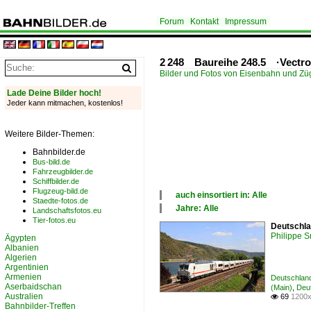
Forum
Kontakt
Impressum
2 248 Baureihe 248.5 ·Vectro
Bilder und Fotos von Eisenbahn und Z
Lade Deine Bilder hoch!
Jeder kann mitmachen, kostenlos!
Weitere Bilder-Themen:
Bahnbilder.de
Bus-bild.de
Fahrzeugbilder.de
Schiffbilder.de
Flugzeug-bild.de
auch einsortiert in: Alle
Staedte-fotos.de
×
Jahre: Alle
Landschaftsfotos.eu
Alle Kategorien
×
Tier-fotos.eu
Deutschla
Deutschland
Alle Jahre
Philippe 
Ägypten
2020
Albanien
Algerien
Argentinien
Armenien
Deutschland
Aserbaidschan
(Main)
,
Deut
Australien
69
1200x

Bahnbilder-Treffen