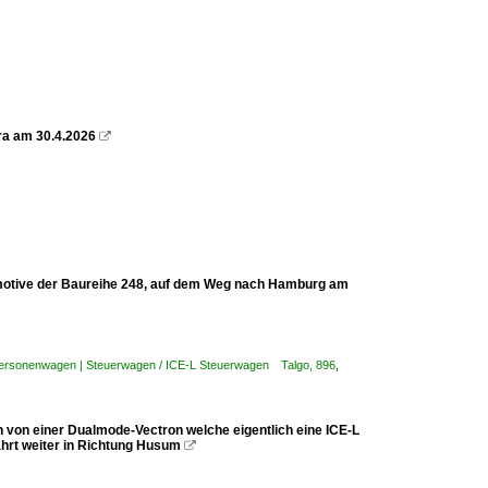
ra am 30.4.2026

komotive der Baureihe 248, auf dem Weg nach Hamburg am
Personenwagen | Steuerwagen / ICE-L Steuerwagen Talgo, 896
,
von einer Dualmode-Vectron welche eigentlich eine ICE-L
fährt weiter in Richtung Husum
