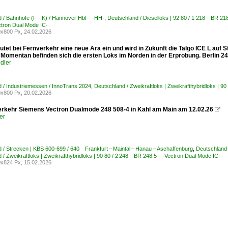
 / Bahnhöfe (F - K) / Hannover Hbf ·HH·
,
Deutschland / Dieselloks | 92 80 / 1 218 BR 21
tron Dual Mode IC·
x800 Px, 24.02.2026
utet bei Fernverkehr eine neue Ära ein und wird in Zukunft die Talgo ICE L auf
. Momentan befinden sich die ersten Loks im Norden in der Erprobung. Berlin 2
dler
 / Industriemessen / InnoTrans 2024
,
Deutschland / Zweikraftloks | Zweikrafthybridloks |
x800 Px, 20.02.2026
rkehr Siemens Vectron Dualmode 248 508-4 in Kahl am Main am 12.02.26

er
 / Strecken | KBS 600-699 / 640 Frankfurt – Maintal – Hanau – Aschaffenburg
,
Deutschland 
 / Zweikraftloks | Zweikrafthybridloks | 90 80 / 2 248 BR 248.5 ·Vectron Dual Mode IC·
x824 Px, 15.02.2026