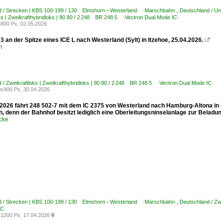
d / Strecken | KBS 100-199 / 130 Elmshorn – Westerland ·Marschbahn·
,
Deutschland / Un
ks | Zweikrafthybridloks | 90 80 / 2 248 BR 248.5 ·Vectron Dual Mode IC·
800 Px, 02.05.2026
 an der Spitze eines ICE L nach Westerland (Sylt) in Itzehoe, 25.04.2026.

n
 / Zweikraftloks | Zweikrafthybridloks | 90 80 / 2 248 BR 248.5 ·Vectron Dual Mode IC·
x900 Px, 30.04.2026
2026 fährt 248 502-7 mit dem IC 2375 von Westerland nach Hamburg-Altona in
, denn der Bahnhof besitzt lediglich eine Oberleitungsninselanlage zur Beladu
cke
d / Strecken | KBS 100-199 / 130 Elmshorn – Westerland ·Marschbahn·
,
Deutschland / Zw
IC·
1200 Px, 17.04.2026
