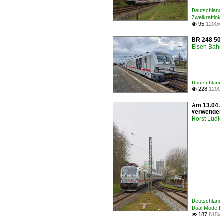
Deutschlan
Zweikraftlo
95
1200x

BR 248 503
Eisen Bah
Deutschland
228
1200

Am 13.04.
verwenden
Horst Lüdi
Deutschlan
Dual Mode 
187
815x
