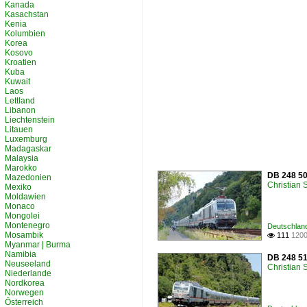
Kanada
Kasachstan
Kenia
Kolumbien
Korea
Kosovo
Kroatien
Kuba
Kuwait
Laos
Lettland
Libanon
Liechtenstein
Litauen
Luxemburg
Madagaskar
Malaysia
Marokko
DB 248 50
Mazedonien
Christian
Mexiko
Moldawien
Monaco
Mongolei
Montenegro
Deutschland
Mosambik
111
1200

Myanmar | Burma
Namibia
DB 248 51
Neuseeland
Christian
Niederlande
Nordkorea
Norwegen
Österreich