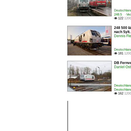
Deutschland
248.5 ·Vec
122
1200

248 500 lä
nach Sylt
Dennis Fie
Deutschland
181
1200

DB Fernve
Daniel Ost
Deutschland
Deutschland
162
1200
