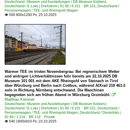
Deutschland / Museen und Ausstellungen / DB Museum Koblenz
,
Deutschland / E-Loks | Drehstrom | 91 80 / 6 101 BR 101
,
Deutschland /
Personenwagen / TEE- und Rheingold-Wagen
500 800x1200 Px, 25.10.2025

Warmer TEE im tristen Novembergrau: Bei regnerischem Wetter
und widrigen Lichtverhältnissen fuhr bereits am 22.10.2025 DB
Museum 101 001 mit dem AKE Rheingold von Steinach in Tirol
über Würzburg und Berlin nach Cottbus, während AIXrail 218 461-2
solo in Richtung Nürnberg entschwand. Die Maschinen
begegneten sich am frühen Abend in Würzburg Grombühl.

Matthias Kümmel
Deutschland / Museen und Ausstellungen / DB Museum Koblenz
,
Deutschland / E-Loks | Drehstrom | 91 80 / 6 101 BR 101
,
Deutschland /
Personenwagen / TEE- und Rheingold-Wagen
,
Deutschland / Dieselloks |
92 80 / 1 218 BR 218 Private
540 1600x910 Px, 23.10.2025
